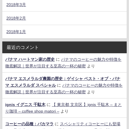
2018年3月
2018年2月
2018年1月
最近のコメント
パナマ ハートマン家の歴史
に
パナマのコーヒーの魅力や特徴を
徹底解説｜世界が注目する至高の一杯の秘密
より
パナマ エスメラルダ農園の歴史：ゲイシャ ベスト・オブ・パナ
マ エスメラルダ スペシャル
に
パナマのコーヒーの魅力や特徴を
徹底解説｜世界が注目する至高の一杯の秘密
より
ignis イグニス 千駄木
に
【 東京都 文京区 】ignis 千駄木 – まと
り珈琲 – coffee shop matori –
より
コーヒーの品種：パカマラ
に
スペシャリティコーヒーにも登場