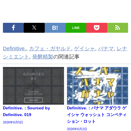
LINE
Definitive.
,
カフェ・ガヤルド
,
ゲイシャ
,
パナマ
,
レナ
シミエント
,
発酵精製
の関連記事
Definitive.：Sourced by
Definitive.：パナマ アダウラ ゲ
Definitive. 019
イシャ ウォッシュト コンペティ
ション・ロット
2026年6月5日
2026年6月2日