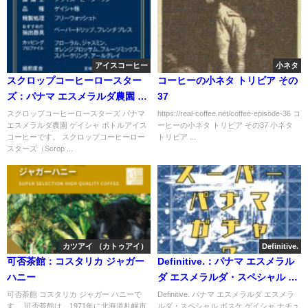
アイスコーヒー
小ネタ
スクロップコーヒーロースター
コーヒーの小ネタ トリビア その
ズ：パナマ エスメラルダ農園 ゲ
37
イシャ ボトルアイスコーヒー
スクロップコーヒーロースターズ パナマ
https://real-coffee.net/coffee-episode-36 コ
エスメラルダ農園 ゲイシャ ボトルアイス
ーヒーの小ネタ トリビア その37 小ネタ
コーヒーです。 スクロップコーヒーロー
トリビア ...
スターズ（Scrop ...
カツアイ （カトゥアイ）
Definitive.
可否茶館：コスタリカ ジャガー
Definitive.：パナマ エスメラル
ハニー
ダ エスメラルダ・スペシャル ボ
スケ ゲイシャ ナチュラル
可否茶館 コスタリカ ジャガー ハニーで
Definitive. パナマ エスメラルダ エスメラ
す。 可否茶館は、1971年に北海道札幌市
ルダ・スペシャル ボスケ ゲイシャ ナチュ