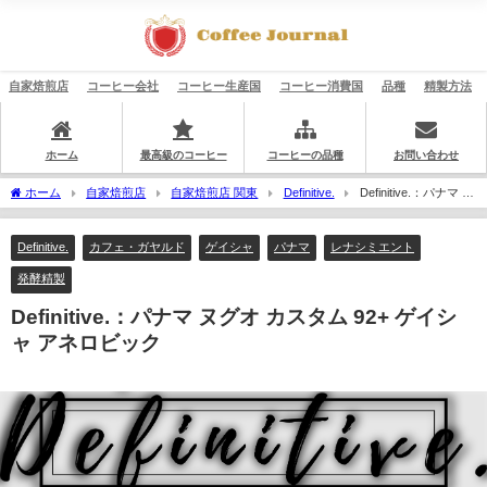
自家焙煎店
コーヒー会社
コーヒー生産国
コーヒー消費国
品種
精製方法
ホーム
最高級のコーヒー
コーヒーの品種
お問い合わせ
ホーム
自家焙煎店
自家焙煎店 関東
Definitive.
Definitive.：パナマ ヌ
グオ カスタム 92+ ゲイシャ アネロビック
Definitive.
カフェ・ガヤルド
ゲイシャ
パナマ
レナシミエント
発酵精製
Definitive.：パナマ ヌグオ カスタム 92+ ゲイシ
ャ アネロビック