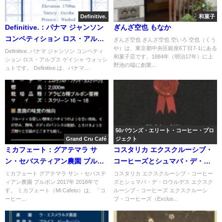
Definitive.
和菓子
Definitive.：パナマ ジャンソン
ぎんざ空也 もなか
コンペティション ロス・アルプ
ぎんざ空也 ぎんざ空也 空いろ 空也（くう
や）は、東京都中央区銀座6丁目7-1にある
ス ゲイシャ ウォッシュト
Definitive. パナマ ジャンソン コンペティ
和菓子店です。1884年（明治17年）に上
ション ロス・アルプス ゲイシャ ウォッシ
野池の端に創業...
ュトです。 Definitive.は、パナマ...
50パウンズ・エリート・コーヒー・プロ
Grand Cru Café
ジェクト
ミカフェート：グアテマラ サ
コスタリカ エクスクルーシブ・
ン・セバスティアン農園 ブルボ
コーヒーズとシュマバ・デ・ロ
ン 2017年 2018年
ウルデス
ミカフェート グアテマラ サン・セバステ
コスタリカ エクスクルーシブ・コーヒー
ィアン農園 ブルボン 2017年 2018年で
ズとシュマバ・デ・ロウルデス エクスク
す。 ミカフェート（Mi Cafeto）は、「コ
ルーシブ・コーヒーズ エクスクルーシ
ーヒー...
ブ・コーヒーズ（Exclus...