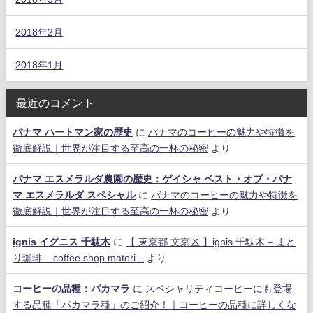
2018年2月
2018年1月
最近のコメント
パナマ ハートマン家の歴史
に
パナマのコーヒーの魅力や特徴を
徹底解説｜世界が注目する至高の一杯の秘密
より
パナマ エスメラルダ農園の歴史：ゲイシャ ベスト・オブ・パナ
マ エスメラルダ スペシャル
に
パナマのコーヒーの魅力や特徴を
徹底解説｜世界が注目する至高の一杯の秘密
より
ignis イグニス 千駄木
に
【 東京都 文京区 】ignis 千駄木 – まと
り珈琲 – coffee shop matori –
より
コーヒーの品種：パカマラ
に
スペシャリティコーヒーにも登場
する品種「パカマラ種」のご紹介！｜コーヒーの品種に詳しくな