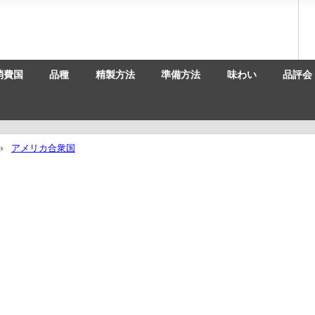
消費国
品種
精製方法
準備方法
味わい
品評会
アメリカ合衆国