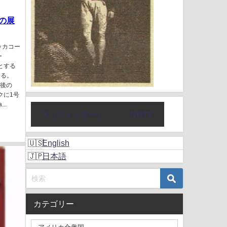
の展
ッカコー
ー
点とする
ある。
月後の
クに1号
..
X（ツイッター）
NOTE
English
日本語
カテゴリー