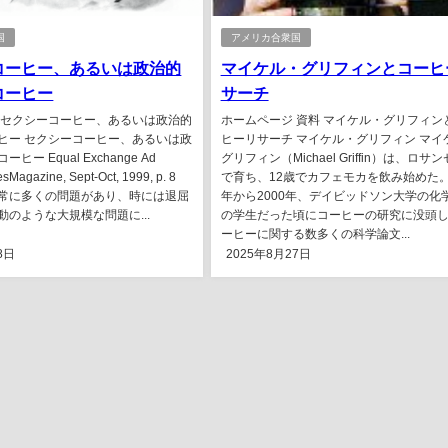
国
アメリカ合衆国
コーヒー、あるいは政治的
マイケル・グリフィンとコーヒ
コーヒー
サーチ
 セクシーコーヒー、あるいは政治的
ホームページ 資料 マイケル・グリフィン
ヒー セクシーコーヒー、あるいは政
ヒーリサーチ マイケル・グリフィン マイ
ー Equal Exchange Ad
グリフィン（Michael Griffin）は、ロサ
sMagazine, Sept-Oct, 1999, p. 8
で育ち、12歳でカフェモカを飲み始めた。1
常に多くの問題があり、時には退屈
年から2000年、デイビッドソン大学の化
動のような大規模な問題に...
の学生だった頃にコーヒーの研究に没頭
ーヒーに関する数多くの科学論文...
8日
2025年8月27日