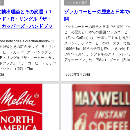
国
アメリカ合衆国
の抽出理論とその変遷（１
ゾッカコーヒーの歴史と日本で
ッド・R・リングル『ザ・
開
・カッパーズ・ハンドブッ
ゾッカコーヒーの歴史と日本での展開 ゾ
ヒーの歴史と日本での展開 ゾッカコーヒ
（Zoka Coffee）は、米国シアトルを拠
offee.net/coffee-extraction-theory-13
スペシャルティコーヒーのロースターで
出理論とその変遷 テッド・R・リン
1996年秋に最初の焙煎を行い、その4か
ーヒー・カッパーズ・ハンドブッ
1997年1月7日、シアトルのグリーンレイ
・R・リングル『ザ・コーヒー・カッ
店をオープンした。店名の「ゾッカ（Zoka.
ドブック』 『ザ・コーヒー・カッパ
ック』（原題：The ...
2日
2026年3月29日