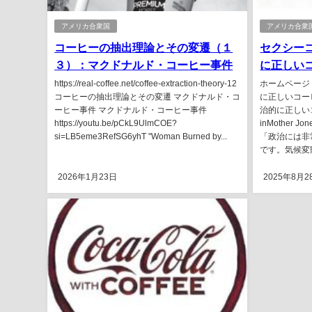
アメリカ合衆国
アメリカ合衆
コーヒーの抽出理論とその変遷（１
セクシー
３）：マクドナルド・コーヒー事件
に正しい
https://real-coffee.net/coffee-extraction-theory-12
ホームページ
コーヒーの抽出理論とその変遷 マクドナルド・コ
に正しいコー
ーヒー事件 マクドナルド・コーヒー事件
治的に正しいコーヒ
https://youtu.be/pCkL9UlmCOE?
inMother Jone
si=LB5eme3RefSG6yhT "Woman Burned by...
「政治には非
です。気候変
2026年1月23日
2025年8月2