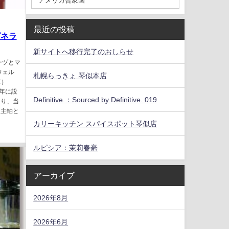
最近の投稿
ゼネラ
新サイトへ移行完了のおしらせ
ーヅとマ
ウェル
札幌らっきょ 琴似本店
C）
95年に設
Definitive.：Sourced by Definitive. 019
あり、当
を主軸と
カリーキッチン スパイスポット琴似店
ルピシア：茉莉春毫
アーカイブ
2026年8月
2026年6月