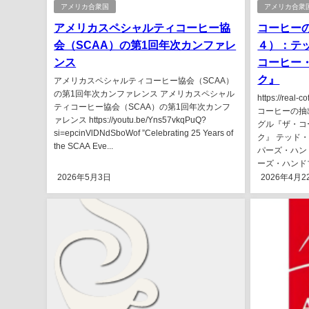
アメリカ合衆国
アメリカ合衆
アメリカスペシャルティコーヒー協
コーヒー
会（SCAA）の第1回年次カンファレ
４）：テ
ンス
コーヒー
ク』
アメリカスペシャルティコーヒー協会（SCAA）
の第1回年次カンファレンス アメリカスペシャル
https://real-c
ティコーヒー協会（SCAA）の第1回年次カンフ
コーヒーの抽
ァレンス https://youtu.be/Yns57vkqPuQ?
グル『ザ・コ
si=epcinVlDNdSboWof ”Celebrating 25 Years of
ク』 テッド
the SCAA Eve...
パーズ・ハン
ーズ・ハンドブ
2026年5月3日
2026年4月2