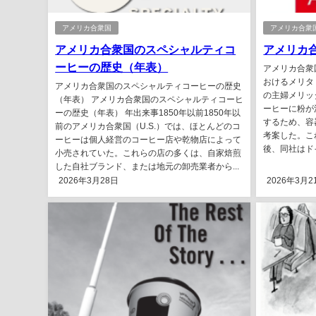
アメリカ合衆国
アメリカ合衆
アメリカ合衆国のスペシャルティコ
アメリカ
ーヒーの歴史（年表）
アメリカ合衆
おけるメリタ 
アメリカ合衆国のスペシャルティコーヒーの歴史
の主婦メリッタ・
（年表） アメリカ合衆国のスペシャルティコーヒ
ーヒーに粉が
ーの歴史（年表） 年出来事1850年以前1850年以
するため、容
前のアメリカ合衆国（U.S.）では、ほとんどのコ
考案した。こ
ーヒーは個人経営のコーヒー店や乾物店によって
後、同社はドイ
小売されていた。これらの店の多くは、自家焙煎
した自社ブランド、または地元の卸売業者から...
2026年3月28日
2026年3月2