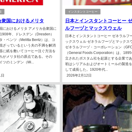
国
インスタントコーヒー
合衆国におけるメリタ
日本とインスタントコーヒー 
ルフーヅとマックスウェル
国におけるメリタ アメリカ合衆国に
1908年、ドレスデン（Dresden）
日本とインスタントコーヒー ゼネラルフ
ベンツ（Melitta Bentz）は、コ
ックスウェル ゼネラルフーヅとマックス
混ざっているという夫の不満を解消
ゼネラルフーヅ・コーポレーション（GF
器に紙を敷いてコーヒー注ぐ方法を
（General Foods Corporation）は、18
れがメリタ社の原点である。その
立されたポスタム社を起源とする企業で
ツのミンデン（Mi...
初はシリアルおよびオートミールの製造
して成長した。1920年代...
1日
2026年2月12日