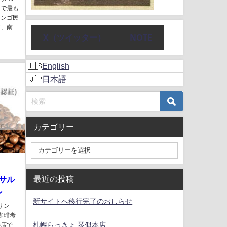
カで最も
コンゴ民
ア、南
X（ツイッター）
NOTE
English
日本語
カテゴリー
最近の投稿
サル
ン
新サイトへ移行完了のおしらせ
サン
珈琲考
札幌らっきょ 琴似本店
琲店で