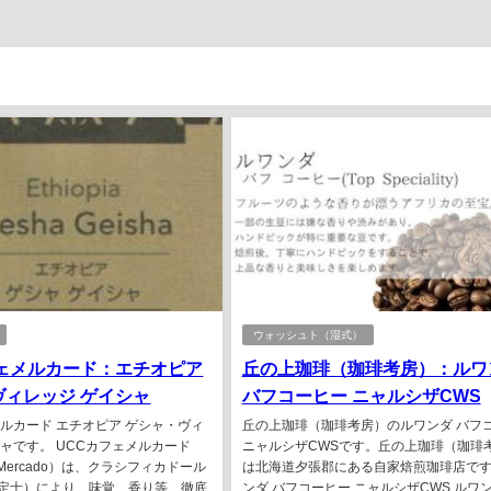
ウォッシュト（湿式）
フェメルカード：エチオピア
丘の上珈琲（珈琲考房）：ルワ
ヴィレッジ ゲイシャ
バフコーヒー ニャルシザCWS
メルカード エチオピア ゲシャ・ヴィ
丘の上珈琲（珈琲考房）のルワンダ バフ
シャです。 UCCカフェメルカード
ニャルシザCWSです。丘の上珈琲（珈琲
e Mercado）は、クラシフィカドール
は北海道夕張郡にある自家焙煎珈琲店です
定士）により、味覚、香り等、徹底
ンダ バフコーヒー ニャルシザCWS ルワン