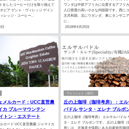
トをしたコーヒーだけを取り揃えて
ワンダは中部アフリカに位置するアフリ
チオピア ゲシャ・ヴィレッジ ゲイシ
人口密度の高い小さな内陸国です。西に
ィレッジ・コーヒー...
主共和国、北にウガンダ、東にタンザニ
に...
6日
2018年4月20日
ウォッシュト（湿式）
ェメルカード：UCC直営農
丘の上珈琲（珈琲考房）：エル
イカ ブルーマウンテン
バドル サンタ・エレナ ブルボ
クレイトン・エステート
丘の上珈琲（珈琲考房） エルサルバドル 
タ・エレナ ブルボンです。 丘の上珈琲（
ルカード UCC直営農園 ジャマイカ
房）は、北海道夕張郡にある自家焙煎珈