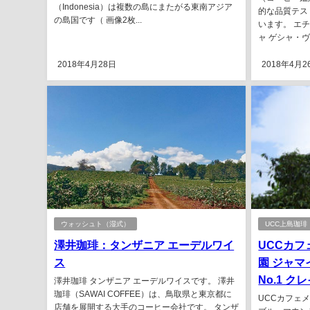
（Indonesia）は複数の島にまたがる東南アジア
的な品質テス
の島国です（ 画像2枚...
います。 エ
ャ ゲシャ・ヴ
2018年4月28日
2018年4月2
ウォッシュト（湿式）
UCC上島珈琲
澤井珈琲：タンザニア エーデルワイ
UCCカフ
ス
園 ジャマ
No.1 
澤井珈琲 タンザニア エーデルワイスです。 澤井
珈琲（SAWAI COFFEE）は、鳥取県と東京都に
UCCカフェメ
店舗を展開する大手のコーヒー会社です。 タンザ