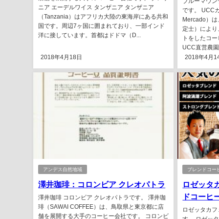
ブルーマウンテ
ニア エーデルワイス タンザニア タンザニア
です。 UCC
（Tanzania）はアフリカ大陸の東海岸にある共和
Mercado
国です。周辺7ヶ国に囲まれており、一部インド
定士）により
洋に接しています。首都はドドマ（D...
トをしたコー
UCC直営農園 
2018年4月18日
2018年4月1
アンデス自然地域
ブレンドコー
澤井珈琲：コロンビア クレオパトラ
ロゼッタ
ドコーヒ
澤井珈琲 コロンビア クレオパトラです。 澤井珈
琲（SAWAI COFFEE）は、鳥取県と東京都に店
ロゼッタカフ
舗を展開する大手のコーヒー会社です。 コロンビ