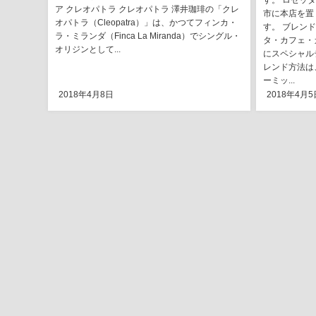
す。 ロゼッ
ア クレオパトラ クレオパトラ 澤井珈琲の「クレ
市に本店を置
オパトラ（Cleopatra）」は、かつてフィンカ・
す。 ブレン
ラ・ミランダ（Finca La Miranda）でシングル・
タ・カフェ・
オリジンとして...
にスペシャル
レンド方法は
ーミッ...
2018年4月8日
2018年4月5