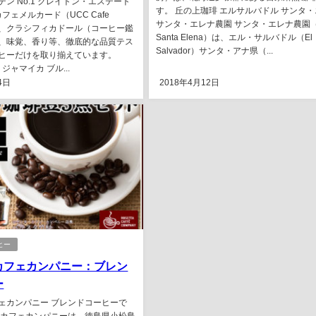
ン No.1 クレイトン・エステート
す。 丘の上珈琲 エルサルバドル サンタ
カフェメルカード（UCC Cafe
サンタ・エレナ農園 サンタ・エレナ農園（F
）は、クラシフィカドール（コーヒー鑑
Santa Elena）は、エル・サルバドル（El
、味覚、香り等、徹底的な品質テス
Salvador）サンタ・アナ県（...
ヒーだけを取り揃えています。
ジャマイカ ブル...
4日
2018年4月12日
ヒー
カフェカンパニー：ブレン
ー
ェカンパニー ブレンドコーヒーで