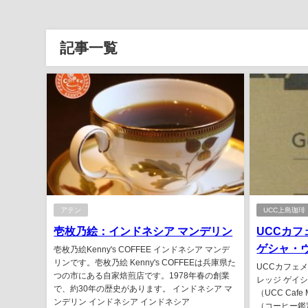
記事一覧
アテン
UCC上島珈琲
壱枚乃絵：インドネシア マンデリン
UCCカ
ゲシャ・
壱枚乃絵Kenny's COFFEE インドネシア マンデ
リンです。壱枚乃絵 Kenny's COFFEEは兵庫県た
UCCカフェ
つの市にある自家焙煎店です。1978年春の創業
レッジ ゲイ
で、約30年の歴史があります。 インドネシア マ
（UCC Caf
ンデリン インドネシア インドネシア
（コーヒー鑑