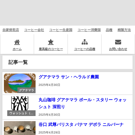
自家焙煎店
コーヒー会社
コーヒー生産国
コーヒー消費国
品種
精製方法
ホーム
最高級のコーヒー
コーヒーの品種
お問い合わせ
記事一覧
グアテマラ サン・ヘラルド農園
2025年4月30日
グアテマラ
丸山珈琲 グアテマラ ポール・スタリー ウォッ
シュト 深煎り
ウォッシュト（湿
2025年4月30日
式）
谷口 武尊バリスタ パナマ デボラ ニルバーナ
2025年4月29日