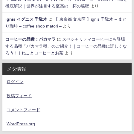
徹底解説｜世界が注目する至高の一杯の秘密
より
ignis イグニス 千駄木
に
【 東京都 文京区 】ignis 千駄木 – まと
り珈琲 – coffee shop matori –
より
コーヒーの品種：パカマラ
に
スペシャリティコーヒーにも登場
する品種「パカマラ種」のご紹介！｜コーヒーの品種に詳しくな
ろう！ | ねことコーヒーとお茶
より
メタ情報
ログイン
投稿フィード
コメントフィード
WordPress.org