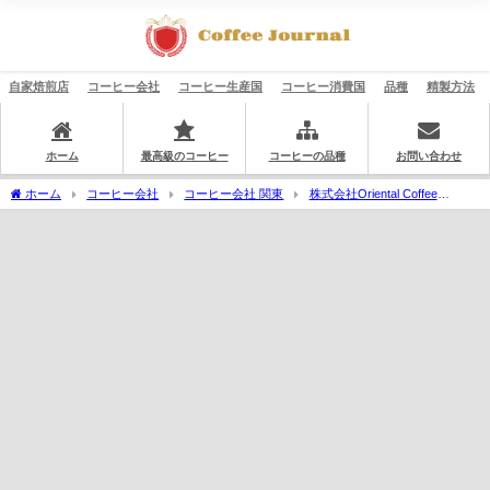
自家焙煎店
コーヒー会社
コーヒー生産国
コーヒー消費国
品種
精製方法
ホーム
最高級のコーヒー
コーヒーの品種
お問い合わせ
ホーム
コーヒー会社
コーヒー会社 関東
株式会社Oriental Coffee
Ventures（OCV）