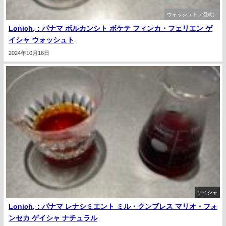
ウォッシュト（湿式）
Lonich,：パナマ ボルカンシト ボケテ フィンカ・フェリエン ゲ
イシャ ウォッシュト
2024年10月16日
ゲイシャ
Lonich,：パナマ レナシミエント ミル・クンブレス マリオ・フォ
ンセカ ゲイシャ ナチュラル