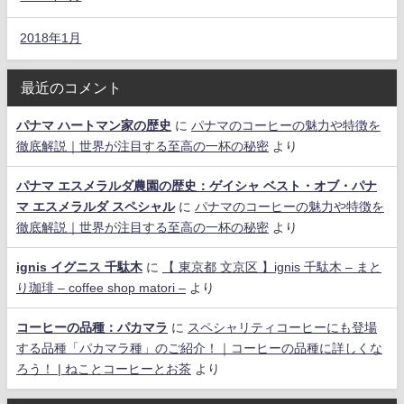
2018年1月
最近のコメント
パナマ ハートマン家の歴史
に
パナマのコーヒーの魅力や特徴を
徹底解説｜世界が注目する至高の一杯の秘密
より
パナマ エスメラルダ農園の歴史：ゲイシャ ベスト・オブ・パナ
マ エスメラルダ スペシャル
に
パナマのコーヒーの魅力や特徴を
徹底解説｜世界が注目する至高の一杯の秘密
より
ignis イグニス 千駄木
に
【 東京都 文京区 】ignis 千駄木 – まと
り珈琲 – coffee shop matori –
より
コーヒーの品種：パカマラ
に
スペシャリティコーヒーにも登場
する品種「パカマラ種」のご紹介！｜コーヒーの品種に詳しくな
ろう！ | ねことコーヒーとお茶
より