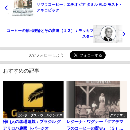
サワラコーヒー：エチオピア タミル ALO モスト・
アネロビック
コーヒーの抽出理論とその変遷（１２）：モッカマ
スター
Xでフォローしよう
おすすめの記事
カンポ・ダス・ヴェルテンテス
グアテマラ
帰山人の珈琲遊戯：ブラジル グ
レジーナ・ワグナー『グアテマ
アリロバ農園 トパージオ
ラのコーヒーの歴史』（３）：