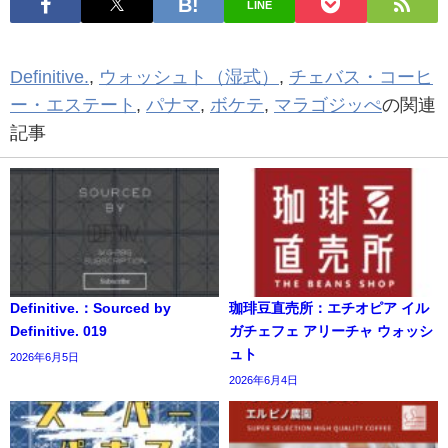
LINE
Definitive.
,
ウォッシュト（湿式）
,
チェバス・コーヒ
ー・エステート
,
パナマ
,
ボケテ
,
マラゴジッぺ
の関連
記事
Definitive.：Sourced by
珈琲豆直売所：エチオピア イル
Definitive. 019
ガチェフェ アリーチャ ウォッシ
ュト
2026年6月5日
2026年6月4日