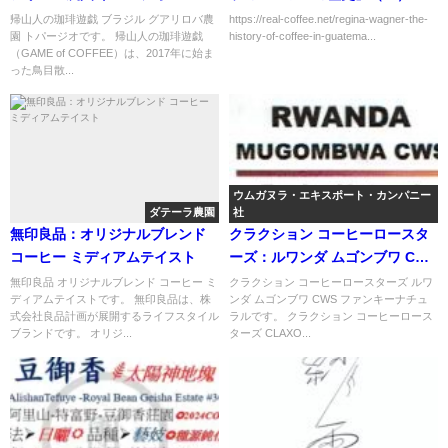
グアテマラにおけるコーヒーの
帰山人の珈琲遊戯 ブラジル グアリロバ農
https://real-coffee.net/regina-wagner-the-
園 トパージオです。 帰山人の珈琲遊戯
history-of-coffee-in-guatema...
導入
（GAME of COFFEE）は、2017年に始ま
った鳥目散...
ウムガヌラ・エキスポート・カンパニー
ダテーラ農園
社
無印良品：オリジナルブレンド
クラクション コーヒーロースタ
コーヒー ミディアムテイスト
ーズ：ルワンダ ムゴンブワ CWS
ファンキーナチュラル
無印良品 オリジナルブレンド コーヒー ミ
クラクション コーヒーロースターズ ルワ
ディアムテイストです。 無印良品は、株
ンダ ムゴンブワ CWS ファンキーナチュ
式会社良品計画が展開するライフスタイル
ラルです。 クラクション コーヒーロース
ブランドです。 オリジ...
ターズ CLAXO...