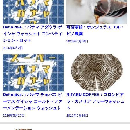
Definitive.：パナマ アダウラ ゲ
可否茶館：ホンジュラス エル・
イシャ ウォッシュト コンペティ
ピノ農園
ション・ロット
2026年5月30日
2026年6月2日
Definitive.：パナマ チェバス ビ
RITARU COFFEE：コロンビア
ーナス ゲイシャ コールド・ファ
ラ・カメリア フリーウォッシュ
ーメンテーション ウォッシュト
ト
2026年5月28日
2026年5月28日