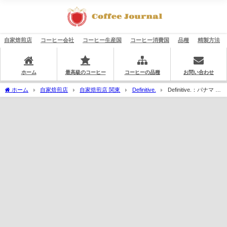
自家焙煎店
コーヒー会社
コーヒー生産国
コーヒー消費国
品種
精製方法
ホーム
最高級のコーヒー
コーヒーの品種
お問い合わせ
ホーム
自家焙煎店
自家焙煎店 関東
Definitive.
Definitive.：パナマ チ
ェバス マラゴジッペ ウォッシュト