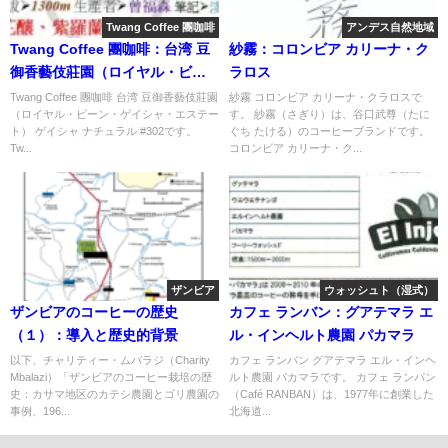
Twang Coffee 團咖啡
アンデス自然地域
Twang Coffee 團咖啡：台湾 豆
紗霧：コロンビア カリーナ・ク
御香藝伎莊園（ロイヤル・ビー
ラロス
ン・ゲイシャ・エステート） ゲ
Twang Coffee 團咖啡 台湾 豆御香藝伎莊園
紗霧 コロンビア カリーナ・クラロスで
（ロイヤル・ビーン・ゲイシャ・エステー
す。 紗霧（さぎり）は、谷口武尊（たに
イシャ ナチュラル #302
ト） ゲイシャ ナチュラル #302です。
ぐち たける）のコーヒーブランドです。
Tw...
コロンビア カリーナ・ク...
ザンビア
ウォッシュト（湿式）
ザンビアのコーヒーの歴史
カフェ ランバン：グアテマラ エ
（１）：導入と歴史的背景
ル・インヘルト農園 パカマラ
以下、チャリティー・ムバラジ（Charity
カフェ ランバン グアテマラ エル・インヘ
Mbalazi）「ザンビアのコーヒー栽培の歴
ルト農園 パカマラです。 カフェ ランバン
史：カサマ地区のカテシ農園とゴリ農園の
（Café RANBAN）は、1977年に創業した
事例、196...
北海道...