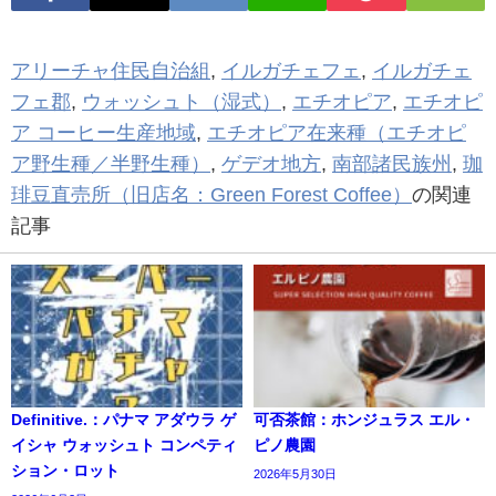
アリーチャ住民自治組
,
イルガチェフェ
,
イルガチェ
フェ郡
,
ウォッシュト（湿式）
,
エチオピア
,
エチオピ
ア コーヒー生産地域
,
エチオピア在来種（エチオピ
ア野生種／半野生種）
,
ゲデオ地方
,
南部諸民族州
,
珈
琲豆直売所（旧店名：Green Forest Coffee）
の関連
記事
Definitive.：パナマ アダウラ ゲ
可否茶館：ホンジュラス エル・
イシャ ウォッシュト コンペティ
ピノ農園
ション・ロット
2026年5月30日