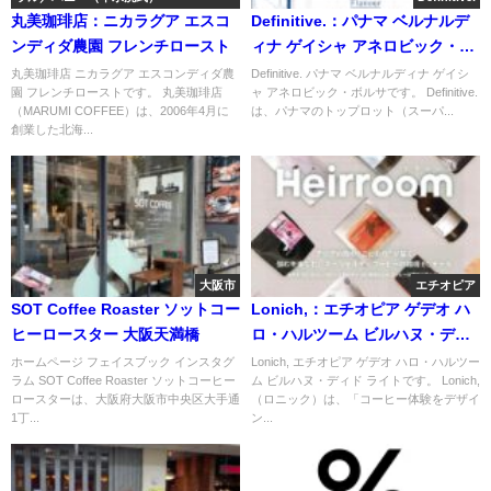
丸美珈琲店：ニカラグア エスコ
Definitive.：パナマ ベルナルデ
ンディダ農園 フレンチロースト
ィナ ゲイシャ アネロビック・ボ
ルサ
丸美珈琲店 ニカラグア エスコンディダ農
Definitive. パナマ ベルナルディナ ゲイシ
園 フレンチローストです。 丸美珈琲店
ャ アネロビック・ボルサです。 Definitive.
（MARUMI COFFEE）は、2006年4月に
は、パナマのトップロット（スーパ...
創業した北海...
大阪市
エチオピア
SOT Coffee Roaster ソットコー
Lonich,：エチオピア ゲデオ ハ
ヒーロースター 大阪天満橋
ロ・ハルツーム ビルハヌ・ディ
ド ライト
ホームページ フェイスブック インスタグ
Lonich, エチオピア ゲデオ ハロ・ハルツー
ラム SOT Coffee Roaster ソットコーヒー
ム ビルハヌ・ディド ライトです。 Lonich,
ロースターは、大阪府大阪市中央区大手通
（ロニック）は、「コーヒー体験をデザイ
1丁...
ン...