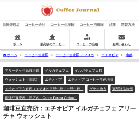
自家焙煎店
コーヒー会社
コーヒー生産国
コーヒー消費国
品種
精製方法
ホーム
最高級のコーヒー
コーヒーの品種
お問い合わせ
ホーム
コーヒー生産国
コーヒー生産国 アフリカ
エチオピア
南部諸
民族州
ゲデオ地方
イルガチェフェ郡
アリーチャ住民自治組
珈琲豆直
売所：エチオピア イルガチェフェ アリーチャ ウォッシュト
アリーチャ住民自治組
イルガチェフェ
イルガチェフェ郡
ウォッシュト（湿式）
エチオピア
エチオピア コーヒー生産地域
エチオピア在来種（エチオピア野生種／半野生種）
ゲデオ地方
南部諸民族州
珈琲豆直売所（旧店名：Green Forest Coffee）
珈琲豆直売所：エチオピア イルガチェフェ アリー
チャ ウォッシュト