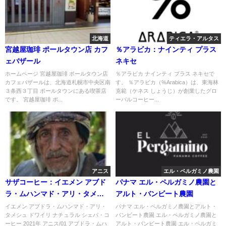
北海道
ティエラ・アルタス
宮越屋珈琲 ポールタウン店 カフ
％アラビカ：ナインティ プラス
ェバザール
ネキセ
ホームページ 宮越屋珈琲 ポールタウン店
％アラビカ ナインティ プラス ネキセで
カフェバザールは、北海道札幌市中央区南
す。 ％アラビカ（%Arabica）は、東海林
３条西３丁目 ポールタウンにある喫茶店
克範（ケネス しょうじ）が創業したグロ
です。 宮越屋珈琲 ポ...
ーバルコーヒー...
アニス
エル・ペルガミノ農園
サザコーヒー：イエメン アブド
パナマ エル・ペルガミノ農園と
ラ・ムハンマド・アリ・タメシ
アルト・バンビート農園
ュ ドワイリ ナチュラル シェバ・
イエメン アブドラ・ムハンマド・アリ・
パナマ エル・ペルガミノ農園とアルト・
タメシュ ドワイリ ナチュラル シェバ・コ
バンビート農園 エル・ペルガミノ農園と
コーヒー 2021年 アニス/01
ーヒー 2021年 アニス/01 アブドラ・ムハ
アルト・バンビート農園 エル・ペルガミ