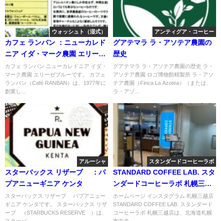
ウォッシュト（湿式）
アンティグア・コーヒー
カフェ ランバン ：ニューカレド
グアテマラ ラ・アソテア農園の
ニア イダ・マーク農園 エリーゼ
歴史
ブルー
カフェ ランバン ニューカレドニア イダ・
グアテマラ ラ・アソテア農園の歴史 ラ・
マーク農園 エリーゼブルーです。 カフェ
アソテア農園 ロゴ博物館精製所 ラ・アソ
ランバン（Café RANBAN）は、1977年に
テア農園（Finca La Azotea）（または、
創業し...
ラ・アゾ...
アルーシャ
スタンダードコーヒーラボ
スターバックス リザーブ® ：パ
STANDARD COFFEE LAB. スタ
プアニューギニア ケンタ
ンダードコーヒーラボ 札幌三越
店
スターバックス リザーブ® パプアニュー
ホームページ インスタグラム 札幌三越店
ギニア ケンタです。 スターバックス リザ
STANDARD COFFEE LAB. スタンダード
ーブ®（STARBUCKS RESERVE®）は、
コーヒーラボ 札幌三越店は、北海道札幌