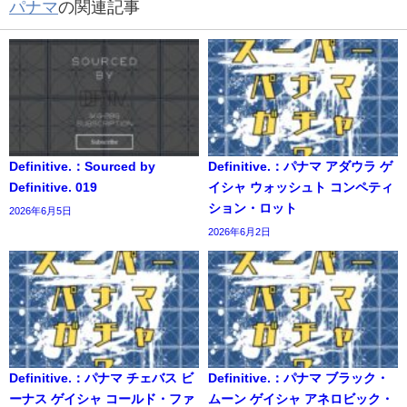
パナマ
の関連記事
Definitive.：Sourced by
Definitive.：パナマ アダウラ ゲ
Definitive. 019
イシャ ウォッシュト コンペティ
ション・ロット
2026年6月5日
2026年6月2日
Definitive.：パナマ チェバス ビ
Definitive.：パナマ ブラック・
ーナス ゲイシャ コールド・ファ
ムーン ゲイシャ アネロビック・