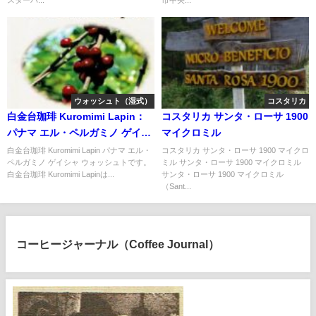
スターバ...
市中央...
ウォッシュト（湿式）
コスタリカ
白金台珈琲 Kuromimi Lapin：
コスタリカ サンタ・ローサ 1900
パナマ エル・ペルガミノ ゲイシ
マイクロミル
ャ ウォッシュト
白金台珈琲 Kuromimi Lapin パナマ エル・
コスタリカ サンタ・ローサ 1900 マイクロ
ペルガミノ ゲイシャ ウォッシュトです。
ミル サンタ・ローサ 1900 マイクロミル
白金台珈琲 Kuromimi Lapinは...
サンタ・ローサ 1900 マイクロミル
（Sant...
コーヒージャーナル（Coffee Journal）