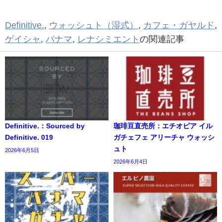
Definitive.
,
ウォッシュト（湿式）
,
カフェ・ガヤルド
,
ゲイシャ
,
パナマ
,
レナシミエント
の関連記事
Definitive.：Sourced by
珈琲豆直売所：エチオピア イル
Definitive. 019
ガチェフェ アリーチャ ウォッシ
ュト
2026年6月5日
2026年6月4日