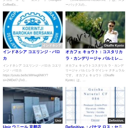
CoffeeEs...
ーバックスの...
インドネシア
Okaffe Kyoto
インドネシア コエリンジ・バロ
オカフェ キョウト：コスタリカ
カ
ラ・カンデリージャ パルミレラ
ゲイシャ ナチュラル
インドネシア コエリンジ・バロカ コエリ
オカフェ キョウトコスタリカ ラ・カンデ
ンジ・バロカ
リージャ パルミレラ ゲイシャ ナチュラル
https://youtu.be/bcWiHwg6NKY?
です。 オカフェ キョウト（Okaffe
si=2MDeI7-j7x0...
Kyoto）は、...
Unir
Definitive.
Unir ウニール 京都店
Definitive.：パナマ ロス・セニ