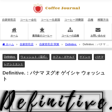
自家焙煎店
コーヒー会社
コーヒー生産国
コーヒー消費国
品種
精製方法
ホーム
最高級のコーヒー
コーヒーの品種
お問い合わせ
ホーム
自家焙煎店
自家焙煎店 関東
Definitive.
Definitive.：パナマ ヌ
グオ ゲイシャ ウォッシュト
Definitive.
ウォッシュト（湿式）
カフェ・ガヤルド
ゲイシャ
パナマ
レナシミエント
Definitive.：パナマ ヌグオ ゲイシャ ウォッシュ
ト