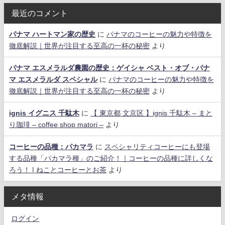
最近のコメント
パナマ ハートマン家の歴史
に
パナマのコーヒーの魅力や特徴を
徹底解説｜世界が注目する至高の一杯の秘密
より
パナマ エスメラルダ農園の歴史：ゲイシャ ベスト・オブ・パナ
マ エスメラルダ スペシャル
に
パナマのコーヒーの魅力や特徴を
徹底解説｜世界が注目する至高の一杯の秘密
より
ignis イグニス 千駄木
に
【 東京都 文京区 】ignis 千駄木 – まと
り珈琲 – coffee shop matori –
より
コーヒーの品種：パカマラ
に
スペシャリティコーヒーにも登場
する品種「パカマラ種」のご紹介！｜コーヒーの品種に詳しくな
ろう！ | ねことコーヒーとお茶
より
メタ情報
ログイン