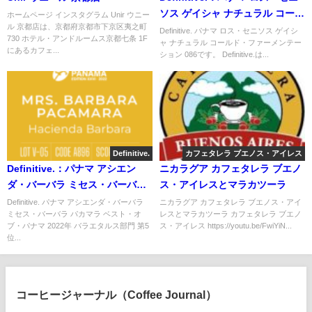
ソス ゲイシャ ナチュラル コール
ホームページ インスタグラム Unir ウニー
ル 京都店は、京都府京都市下京区夷之町
ド・ファーメンテーション 086
Definitive. パナマ ロス・セニソス ゲイシ
730 ホテル・アンドルームス京都七条 1F
ャ ナチュラル コールド・ファーメンテー
にあるカフェ...
ション 086です。 Definitive.は...
Definitive.
カフェタレラ ブエノス・アイレス
Definitive.：パナマ アシエン
ニカラグア カフェタレラ ブエノ
ダ・バーバラ ミセス・バーバラ
ス・アイレスとマラカツーラ
パカマラ ベスト・オブ・パナマ
Definitive. パナマ アシエンダ・バーバラ
ニカラグア カフェタレラ ブエノス・アイ
ミセス・バーバラ パカマラ ベスト・オ
レスとマラカツーラ カフェタレラ ブエノ
2022年 バラエタルス部門 第5位
ブ・パナマ 2022年 バラエタルス部門 第5
ス・アイレス https://youtu.be/FwiYiN...
（サンプル）
位...
コーヒージャーナル（Coffee Journal）