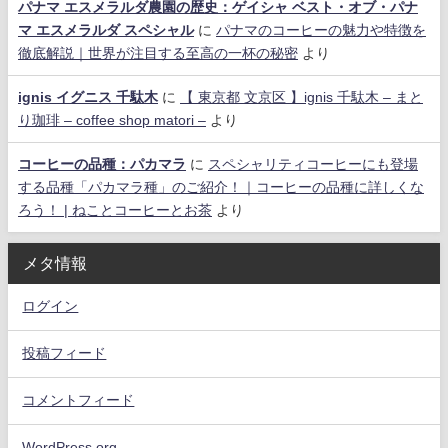
パナマ エスメラルダ農園の歴史：ゲイシャ ベスト・オブ・パナ
マ エスメラルダ スペシャル
に
パナマのコーヒーの魅力や特徴を
徹底解説｜世界が注目する至高の一杯の秘密
より
ignis イグニス 千駄木
に
【 東京都 文京区 】ignis 千駄木 – まと
り珈琲 – coffee shop matori –
より
コーヒーの品種：パカマラ
に
スペシャリティコーヒーにも登場
する品種「パカマラ種」のご紹介！｜コーヒーの品種に詳しくな
ろう！ | ねことコーヒーとお茶
より
メタ情報
ログイン
投稿フィード
コメントフィード
WordPress.org