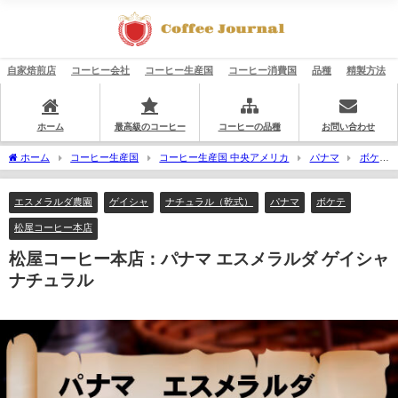
自家焙煎店
コーヒー会社
コーヒー生産国
コーヒー消費国
品種
精製方法
ホーム
最高級のコーヒー
コーヒーの品種
お問い合わせ
ホーム
コーヒー生産国
コーヒー生産国 中央アメリカ
パナマ
ボケ
テ
エスメラルダ農園
松屋コーヒー本店：パナマ エスメラルダ ゲイシャ ナチ
ュラル
エスメラルダ農園
ゲイシャ
ナチュラル（乾式）
パナマ
ボケテ
松屋コーヒー本店
松屋コーヒー本店：パナマ エスメラルダ ゲイシャ
ナチュラル