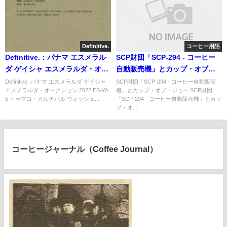
Definitive.
コーヒー用語
Definitive.：パナマ エスメラル
SCP財団「SCP-294 - コーヒー
ダ ゲイシャ エスメラルダ・オー
自動販売機」とカップ・オブ・
クション 2022 ES-W-5 トゥマ
ジョー
Definitive. パナマ エスメラルダ ゲイシャ
SCP財団「SCP-294 - コーヒー自動販売
エスメラルダ・オークション 2022 ES-W-
機」とカップ・オブ・ジョー SCP財団
コ・カルナバル ウォッシュト
5 トゥマコ・カルナバル ウォッシュ...
「SCP-294 - コーヒー自動販売機」とカッ
プ・オ...
コーヒージャーナル（Coffee Journal）