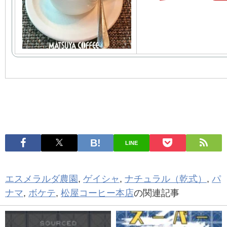
LINE
エスメラルダ農園
,
ゲイシャ
,
ナチュラル（乾式）
,
パ
ナマ
,
ボケテ
,
松屋コーヒー本店
の関連記事