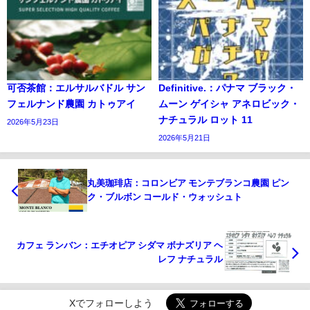
可否茶館：エルサルバドル サン
Definitive.：パナマ ブラック・
フェルナンド農園 カトゥアイ
ムーン ゲイシャ アネロビック・
ナチュラル ロット 11
2026年5月23日
2026年5月21日
丸美珈琲店：コロンビア モンテブランコ農園 ピン
ク・ブルボン コールド・ウォッシュト
カフェ ランバン：エチオピア シダマ ボナズリア ヘ
レフ ナチュラル
Xでフォローしよう