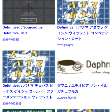
Definitive.：Sourced by
Definitive.：パナマ アダウラ ゲ
Definitive. 019
イシャ ウォッシュト コンペティ
ション・ロット
2026年6月5日
2026年6月2日
Definitive.：パナマ チェバス ビ
ダフニ：エチオピア サン・イル
ーナス ゲイシャ コールド・ファ
ガチェフモカ
ーメンテーション ウォッシュト
2026年5月24日
2026年5月28日