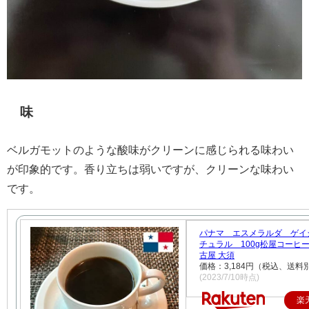
味
ベルガモットのような酸味がクリーンに感じられる味わい
が印象的です。香り立ちは弱いですが、クリーンな味わい
です。
パナマ エスメラルダ ゲイ
チュラル 100g松屋コーヒー
古屋 大須
価格：3,184円（税込、送料別
(2023/7/10時点)
楽