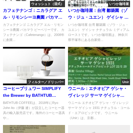
ウォッシュト（湿式）
いつか珈琲屋
カフェテナンゴ：ニカラグア エ
いつか珈琲屋：台湾 鄒築園（ゾ
ル・リモンシーヨ農園 パカマラ
ウ・ジュ・ユエン） ゲイシャ ナ
ピーベリー
チュラル ミディアムロースト
カフェテナンゴ ニカラグア エル・リモン
いつか珈琲屋 台湾 鄒築園（ゾウ・ジュ・
シーヨ農園 パカマラ ピーベリーです。 カ
ユエン） ゲイシャ ナチュラル ミディアム
フェテナンゴ（Cafetenango）は、2008年
ローストです。 いつか珈琲屋は、神奈川
に創業...
県平塚市にある自家焙...
フィルター／ドリッパー
Unir
コーヒーブリュワー SIMPLIFY
ウニール：エチオピア ゲシャ・
the Brewer by BATHTUB
ヴィレッジ サーマ ゲイシャ
COFFEE
1931 ナチュラル・コールド・エ
BATHTUB COFFEEは、2018年にRyo
ウニール エチオピア ゲシャ・ヴィレッジ
John Ito（伊藤 遼）が設立したコーヒー器
サーマ ゲイシャ 1931 ナチュラル・コール
アロビック
具の輸入販売店です。海外のコーヒー器具
ド・エアロビックです。 ウニール
や...
（Unir）は、京都...