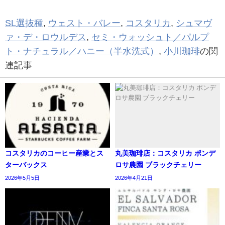
SL選抜種
,
ウェスト・バレー
,
コスタリカ
,
シュマヴ
ァ・デ・ロウルデス
,
セミ・ウォッシュト／パルプ
ト・ナチュラル／ハニー（半水洗式）
,
小川珈琲
の関
連記事
コスタリカのコーヒー産業とス
丸美珈琲店：コスタリカ ポンデ
ターバックス
ロサ農園 ブラックチェリー
2026年5月5日
2026年4月21日