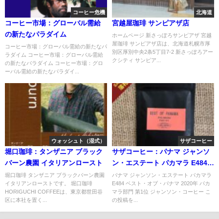
コーヒー危機
北海道
コーヒー市場：グローバル需給
宮越屋珈琲 サンピアザ店
の新たなパラダイム
ホームページ 新さっぽろサンピアザ 宮越
屋珈琲 サンピアザ店は、北海道札幌市厚
コーヒー市場：グローバル需給の新たなパ
別区厚別中央2条5丁目7-2 新さっぽろアー
ラダイム コーヒー市場：グローバル需給
クシティ サンピア...
の新たなパラダイム コーヒー市場：グロ
ーバル需給の新たなパラダイ...
ウォッシュト（湿式）
サザコーヒー
堀口珈琲：タンザニア ブラック
サザコーヒー：パナマ ジャンソ
バーン農園 イタリアンロースト
ン・エステート パカマラ E484
ベスト・オブ・パナマ 2020年 パ
堀口珈琲 タンザニア ブラックバーン農園
パナマ ジャンソン・エステート パカマラ
イタリアンローストです。 堀口珈琲
E484 ベスト・オブ・パナマ 2020年 パカ
カマラ部門 第1位
HORIGUCHI COFFEEは、東京都世田谷
マラ部門 第1位 ジャンソン・コーヒー こ
区に本社を置く...
の投稿を...