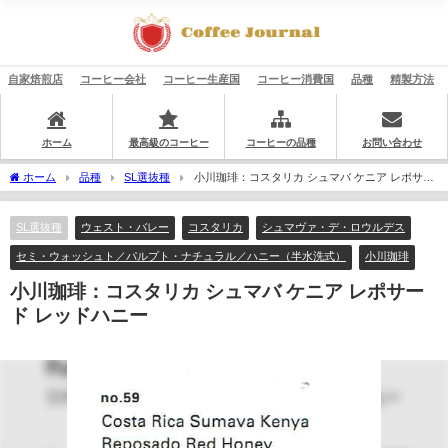
自家焙煎店
コーヒー会社
コーヒー生産国
コーヒー消費国
品種
精製方法
ホーム
最高級のコーヒー
コーヒーの品種
お問い合わせ
ホーム
品種
SL選抜種
小川珈琲：コスタリカ シュマバ ケニア レポサー
ド レッドハニー
SL選抜種
ウェスト・バレー
コスタリカ
シュマヴァ・デ・ロウルデス
セミ・ウォッシュト／パルプト・ナチュラル／ハニー（半水洗式）
小川珈琲
小川珈琲：コスタリカ シュマバ ケニア レポサー
ド レッドハニー