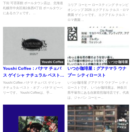
下街 可否茶館 ポールタウン店は、北海道
アドル クルス・ロマ農園 ゲイシ
コリア コーヒー ロースティング チャンピ
札幌市中央区南2条西4丁目 ポールタウン
オンシップ 2026 エクアドル クルス・ロマ
ャ
にあるカフェです。 ...
農園 ゲイシャです。 エクアドル クルス・
ロマ農園 ...
Youshi Coffee
いつか珈琲屋
Youshi Coffee：パナマ チェバ
いつか珈琲屋：グアテマラ ウナ
ス ゲイシャ ナチュラル ベスト・
プー シティロースト
オブ・パナマ ピーベリー
Youshi Coffee パナマ チェバス ゲイシャ
いつか珈琲屋 グアテマラ ウナプー シティ
ナチュラル ベスト・オブ・パナマ ピーベ
ローストです。 いつか珈琲屋は、神奈川
リーです。 Youshi Coffeeは、手...
県平塚市にある自家焙煎珈琲店です。代表
は、ジャパン コーヒー...