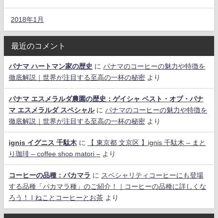
2018年1月
最近のコメント
パナマ ハートマン家の歴史
に
パナマのコーヒーの魅力や特徴を
徹底解説｜世界が注目する至高の一杯の秘密
より
パナマ エスメラルダ農園の歴史：ゲイシャ ベスト・オブ・パナ
マ エスメラルダ スペシャル
に
パナマのコーヒーの魅力や特徴を
徹底解説｜世界が注目する至高の一杯の秘密
より
ignis イグニス 千駄木
に
【 東京都 文京区 】ignis 千駄木 – まと
り珈琲 – coffee shop matori –
より
コーヒーの品種：パカマラ
に
スペシャリティコーヒーにも登場
する品種「パカマラ種」のご紹介！｜コーヒーの品種に詳しくな
ろう！ | ねことコーヒーとお茶
より