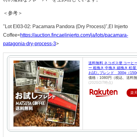
＜参考＞
"Lot EI03-02: Pacamara Pandora (Dry Process)",El Injerto
Coffee<
https://auction.fincaelinjerto.com/ja/lots/pacamara-
patagonia-dry-process-3
>
送料無料 ネコポス便 コーヒ
ー 粗挽き 中挽き 細挽き 松
お試しブレンド 300g（150
価格：1080円（税込、送料無
(2020/2/7時点)
楽