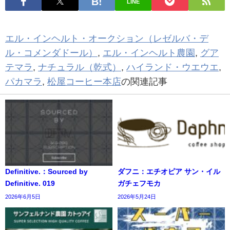
LINE
エル・インヘルト・オークション（レゼルバ・デ
ル・コメンダドール）
,
エル・インヘルト農園
,
グア
テマラ
,
ナチュラル（乾式）
,
ハイランド・ウエウエ
,
パカマラ
,
松屋コーヒー本店
の関連記事
Definitive.：Sourced by
ダフニ：エチオピア サン・イル
Definitive. 019
ガチェフモカ
2026年6月5日
2026年5月24日