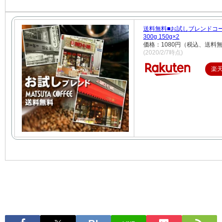
送料無料■お試しブレンドコ
300g 150g×2
価格：1080円（税込、送料無
(2020/2/7時点)
楽