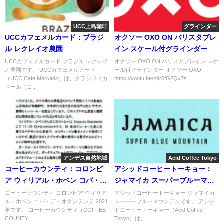
UCC上島珈琲
グラインダー
UCCカフェメルカード：ブラジ
オクソー OXO ON バリスタブレ
ル レクレイオ農園
イン スケール付グラインダー
UCCカフェメルカード ブラジル レクレイ
オクソー OXO ON バリスタブレイン スケ
オ農園です。 UCCカフェメルカード
ール付グラインダー オクソー OXO
（UCC Cafe Mercado）は、クラシフィカ
https://youtu.be/p9r0fG2Qv7s...
ドール（コ...
アンデス自然地域
Acid Coffee Tokyo
コーヒーカウンティ：コロンビ
アシッドコーヒートーキョー：
ア ウィリアル・ホベン コパ・
ジャマイカ スーパーブルーマウ
デ・オクシデンテ 2021年
ンテン
コーヒーカウンティ コロンビア ウィリア
アシッドコーヒートーキョー ジャマイカ
ル・ホベン コパ・デ・オクシデンテ 2021
スーパーブルーマウンテンです。 アシッ
年です。 コーヒーカウンティ（COFFEE
ドコーヒートーキョー（Acid Coffee
COUNTY...
Tokyo）は、...