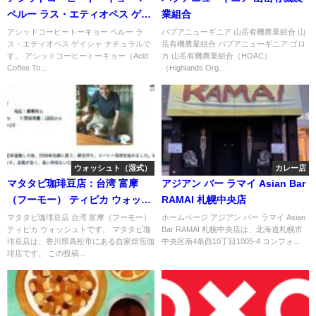
ペルー ラス・エティオペス ゲイ
業組合
シャ ナチュラル
アシッドコーヒートーキョー ペルー ラ
パプアニューギニア 山岳有機農業組合 山
ス・エティオペス ゲイシャ ナチュラルで
岳有機農業組合 パプアニューギニア ゴロ
す。 アシッドコーヒートーキョー（Acid
カ 山岳有機農業組合（HOAC）
Coffee To...
（Highlands Org...
ウォッシュト（湿式）
カレー店
マタタビ珈琲豆店：台湾 富摩
アジアン バー ラマイ Asian Bar
（フーモー） ティピカ ウォッシ
RAMAI 札幌中央店
ュト
マタタビ珈琲豆店 台湾 富摩（フーモー）
ホームページ アジアン バー ラマイ Asian
ティピカ ウォッシュトです。 マタタビ珈
Bar RAMAI 札幌中央店は、北海道札幌市
琲豆店は、香川県高松市にある自家焙煎珈
中央区南4条西10丁目1005-4 コンフォ...
琲店です。 この投稿...