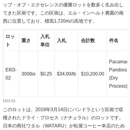
ップ・オブ・エクセレンスの優勝ロットを数多く生み出し
てきた区画です。この区画は、エル・インヘルト農園の南
西に位置しており、標高1,720mの高地です。
ロッ
入札
重さ
入札
合計数
件名
ト
単位
Pacamar
EI03-
Pandora
300lbs
$0.25
$34.00/lb
$10,200.00
02
(Dry
Process)
EI03-02
このロットは、2019年3月14日にパンドラという区画で収
穫されたドライ・プロセス（ナチュラル）のロットです。
日本の商社ワタル（WATARU）が松屋コーヒー本店のため