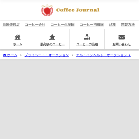
自家焙煎店
コーヒー会社
コーヒー生産国
コーヒー消費国
品種
精製方法
ホーム
最高級のコーヒー
コーヒーの品種
お問い合わせ
ホーム
プライベート・オークション
エル・インヘルト・オークション（レ
ゼルバ・デル・コメンダドール）
松屋コーヒー本店：グアテマラ エル・インヘル
ト農園 パカマラ パンドラ EI03-02 レゼルバ・デル・コメンダドール 2019年