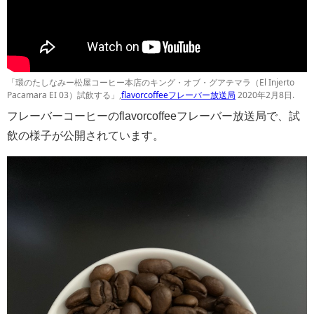
「環のたしなみー松屋コーヒー本店のキング・オブ・グアテマラ（El Injerto
Pacamara EI 03）試飲する」,
flavorcoffeeフレーバー放送局
2020年2月8日.
フレーバーコーヒーのflavorcoffeeフレーバー放送局で、試
飲の様子が公開されています。