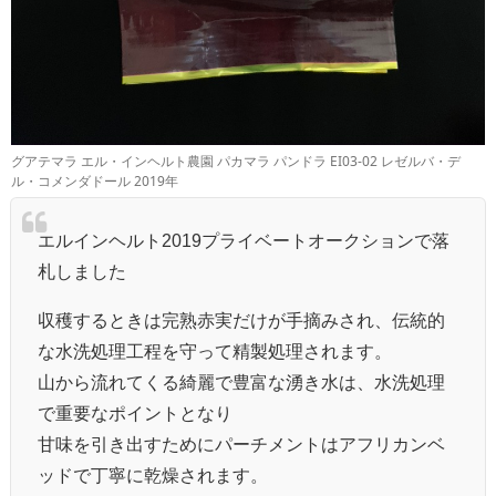
グアテマラ エル・インヘルト農園 パカマラ パンドラ EI03-02 レゼルバ・デ
ル・コメンダドール 2019年
エルインヘルト2019プライベートオークションで落
札しました
収穫するときは完熟赤実だけが手摘みされ、伝統的
な水洗処理工程を守って精製処理されます。
山から流れてくる綺麗で豊富な湧き水は、水洗処理
で重要なポイントとなり
甘味を引き出すためにパーチメントはアフリカンベ
ッドで丁寧に乾燥されます。