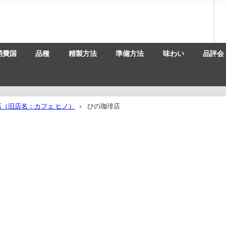
消費国
品種
精製方法
準備方法
味わい
品評会
（旧店名：カフェ ヒノ）
ひの珈琲店