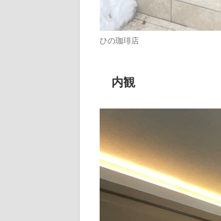
ひの珈琲店
内観