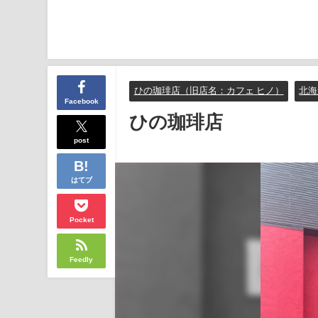
ひの珈琲店（旧店名：カフェ ヒノ）
北海
Facebook
ひの珈琲店
post
はてブ
Pocket
Feedly