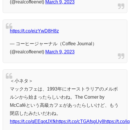
(@realcoffeenet)
March 9, 2023
https://t.co/eizYwD8H8z
— コーヒージャーナル（Coffee Journal）
(@realcoffeenet)
March 9, 2023
＜小ネタ＞
マックカフェは、1993年にオーストラリアのメルボ
ルンから始まったらしいわね。The Corner by
McCaféという高級カフェがあったらしいけど、もう
閉店したみたいだわね。
https://t.co/qEEqotJXfk
https://t.co/cTGAfsgUy8
https://t.co