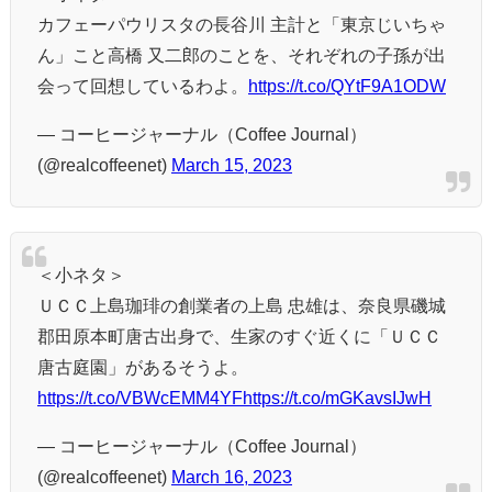
カフェーパウリスタの長谷川 主計と「東京じいちゃ
ん」こと高橋 又二郎のことを、それぞれの子孫が出
会って回想しているわよ。
https://t.co/QYtF9A1ODW
— コーヒージャーナル（Coffee Journal）
(@realcoffeenet)
March 15, 2023
＜小ネタ＞
ＵＣＣ上島珈琲の創業者の上島 忠雄は、奈良県磯城
郡田原本町唐古出身で、生家のすぐ近くに「ＵＣＣ
唐古庭園」があるそうよ。
https://t.co/VBWcEMM4YF
https://t.co/mGKavsIJwH
— コーヒージャーナル（Coffee Journal）
(@realcoffeenet)
March 16, 2023