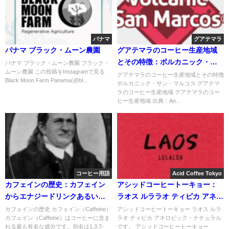
パナマ
グアテマラ
パナマ ブラック・ムーン農園
グアテマラのコーヒー生産地域
とその特徴：ボルカニック・サ
パナマ ブラック・ムーン農園 ブラック・
ムーン農園 この投稿をInstagramで見る
ン・マルコス
グアテマラのコーヒー生産地域とその特徴
Black Moon Farm Panama(@bl...
ボルカニック・サン・マルコス グアテマ
ラのコーヒー生産地域 グアテマラのコー
ヒー生産地域 出典：An...
コーヒー用語
Acid Coffee Tokyo
カフェインの歴史：カフェイン
アシッドコーヒートーキョー：
からエナジードリンクあるいは
ラオス ルララオ ティピカ アネロ
デカフェへ
ビック・ナチュラル
カフェインの歴史 カフェイン（Caffeine）
アシッドコーヒートーキョー ラオス ルラ
カフェイン（Caffeine）はコーヒーに含ま
ラオ ティピカ アネロビック・ナチュラル
れる最も有名な成分です。別名は1,3,7-
です。 アシッドコーヒートーキョー