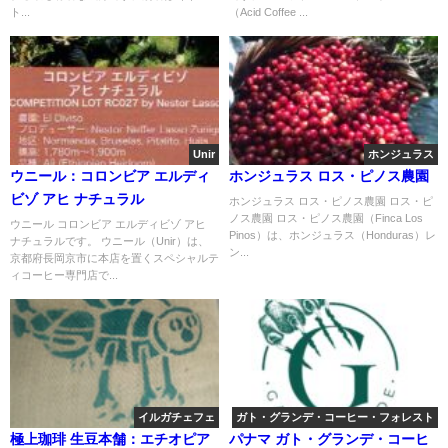
ト...
（Acid Coffee ...
Unir
ホンジュラス
ウニール：コロンビア エルディ
ホンジュラス ロス・ピノス農園
ビゾ アヒ ナチュラル
ホンジュラス ロス・ピノス農園 ロス・ピ
ノス農園 ロス・ピノス農園（Finca Los
ウニール コロンビア エルディビゾ アヒ
Pinos）は、ホンジュラス（Honduras）レ
ナチュラルです。 ウニール（Unir）は、
ン...
京都府長岡京市に本店を置くスペシャルテ
ィコーヒー専門店で...
イルガチェフェ
ガト・グランデ・コーヒー・フォレスト
極上珈琲 生豆本舗：エチオピア
パナマ ガト・グランデ・コーヒ