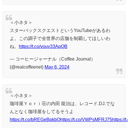
＜小ネタ＞
スターバックスクエストというYouTubeがあるわ
よ。この調子で全世界の店舗を制覇してほしいわ
ね。
https://t.co/vouy33ApQB
— コーヒージャーナル（Coffee Journal）
(@realcoffeenet)
May 6, 2024
＜小ネタ＞
珈琲屋Ｙｏｒｉ荘の内田 龍治は、レコード.DJ.でな
んとなく珈琲屋をしてるそうよ
https://t.co/bREGeBpkbQ
https://t.co/VWPsMFRJ75
https:/