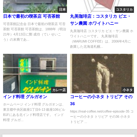
日本
コスタリカ
日本で最初の喫茶店 可否茶館
丸美珈琲店：コスタリカ ピエ・
サン農園 ホワイトハニー
可否茶館記念会 日本で最初の喫茶店 可否
茶館 可否茶館 可否茶館は、1888年（明治
丸美珈琲店 コスタリカ ピエ・サン農園 ホ
21年）4月13日に鄭 成功（てい せいこ
ワイトハニーです。 丸美珈琲店
う）の末裔であ...
（MARUMI COFFEE）は、2006年4月に
創業した北海道札幌...
カレー店
小ネタ
インド料理 グルガオン
コーヒーの小ネタ トリビア その
36
ホームページ インド料理 グルガオンは、
東京都中央区銀座1丁目6-13 銀座106ビル
https://real-coffee.net/coffee-episode-35 コ
B1Fにある北インド料理店です。 インド
ーヒーの小ネタ トリビア その36 小ネタ
料理 グルガ...
トリビア ...