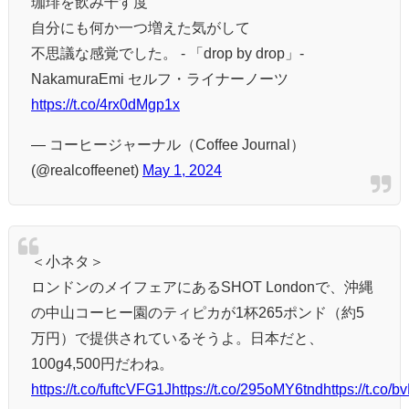
珈琲を飲み干す度
自分にも何か一つ増えた気がして
不思議な感覚でした。 - 「drop by drop」-
NakamuraEmi セルフ・ライナーノーツ
https://t.co/4rx0dMgp1x
— コーヒージャーナル（Coffee Journal）
(@realcoffeenet)
May 1, 2024
＜小ネタ＞
ロンドンのメイフェアにあるSHOT Londonで、沖縄
の中山コーヒー園のティピカが1杯265ポンド（約5
万円）で提供されているそうよ。日本だと、
100g4,500円だわね。
https://t.co/fuftcVFG1J
https://t.co/295oMY6tnd
https://t.co