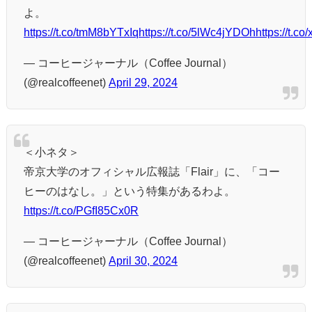
よ。
https://t.co/tmM8bYTxIq
https://t.co/5lWc4jYDOh
https://t.c
— コーヒージャーナル（Coffee Journal）
(@realcoffeenet)
April 29, 2024
＜小ネタ＞
帝京大学のオフィシャル広報誌「Flair」に、「コー
ヒーのはなし。」という特集があるわよ。
https://t.co/PGfI85Cx0R
— コーヒージャーナル（Coffee Journal）
(@realcoffeenet)
April 30, 2024