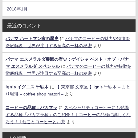
2018年1月
最近のコメント
パナマ ハートマン家の歴史
に
パナマのコーヒーの魅力や特徴を
徹底解説｜世界が注目する至高の一杯の秘密
より
パナマ エスメラルダ農園の歴史：ゲイシャ ベスト・オブ・パナ
マ エスメラルダ スペシャル
に
パナマのコーヒーの魅力や特徴を
徹底解説｜世界が注目する至高の一杯の秘密
より
ignis イグニス 千駄木
に
【 東京都 文京区 】ignis 千駄木 – まと
り珈琲 – coffee shop matori –
より
コーヒーの品種：パカマラ
に
スペシャリティコーヒーにも登場
する品種「パカマラ種」のご紹介！｜コーヒーの品種に詳しくな
ろう！ | ねことコーヒーとお茶
より