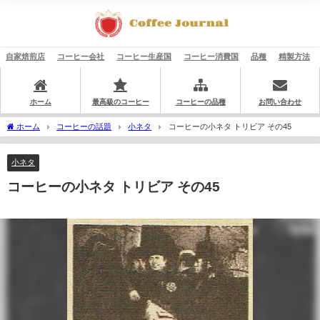
自家焙煎店
コーヒー会社
コーヒー生産国
コーヒー消費国
品種
精製方法
ホーム
最高級のコーヒー
コーヒーの品種
お問い合わせ
ホーム
コーヒーの話題
小ネタ
コーヒーの小ネタ トリビア その45
小ネタ
コーヒーの小ネタ トリビア その45