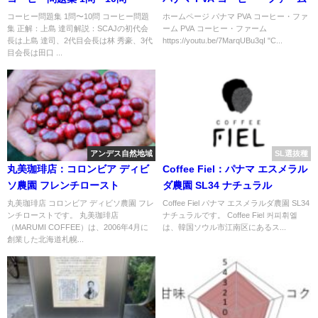
コーヒー問題集 1問〜10問 コーヒー問題
ホームページ パナマ PVA コーヒー・ファ
集 正解：上島 達司解説：SCAJの初代会
ーム PVA コーヒー・ファーム
長は上島 達司、2代目会長は林 秀豪、3代
https://youtu.be/7MarqUBu3qI "C...
目会長は田口 ...
アンデス自然地域
SL選抜種
丸美珈琲店：コロンビア ディビ
Coffee Fiel：パナマ エスメラル
ソ農園 フレンチロースト
ダ農園 SL34 ナチュラル
丸美珈琲店 コロンビア ディビソ農園 フレ
Coffee Fiel パナマ エスメラルダ農園 SL34
ンチローストです。 丸美珈琲店
ナチュラルです。 Coffee Fiel 커피휘엘
（MARUMI COFFEE）は、2006年4月に
は、韓国ソウル市江南区にあるス...
創業した北海道札幌...