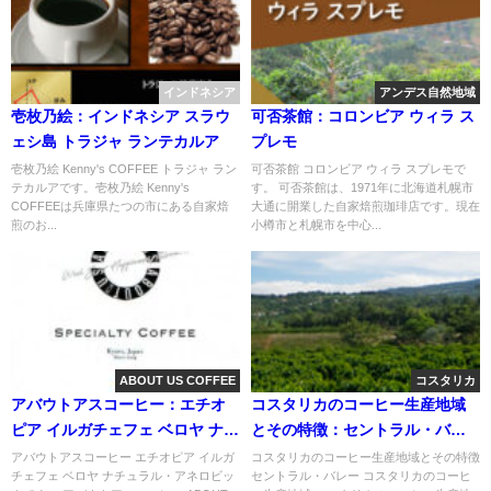
インドネシア
アンデス自然地域
壱枚乃絵：インドネシア スラウ
可否茶館：コロンビア ウィラ ス
ェシ島 トラジャ ランテカルア
プレモ
壱枚乃絵 Kenny's COFFEE トラジャ ラン
可否茶館 コロンビア ウィラ スプレモで
テカルアです。壱枚乃絵 Kenny's
す。 可否茶館は、1971年に北海道札幌市
COFFEEは兵庫県たつの市にある自家焙
大通に開業した自家焙煎珈琲店です。現在
煎のお...
小樽市と札幌市を中心...
ABOUT US COFFEE
コスタリカ
アバウトアスコーヒー：エチオ
コスタリカのコーヒー生産地域
ピア イルガチェフェ ベロヤ ナチ
とその特徴：セントラル・バレ
ュラル・アネロビック
ー
アバウトアスコーヒー エチオピア イルガ
コスタリカのコーヒー生産地域とその特徴
チェフェ ベロヤ ナチュラル・アネロビッ
セントラル・バレー コスタリカのコーヒ