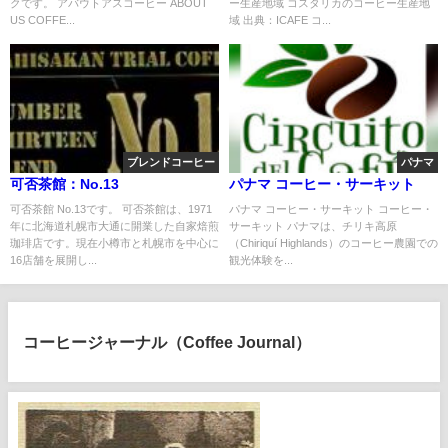
クです。 アバウトアスコーヒー ABOUT
ー生産地域 コスタリカのコーヒー生産地
US COFFE...
域 出典：ICAFE コ...
ブレンドコーヒー
パナマ
可否茶館：No.13
パナマ コーヒー・サーキット
可否茶館 No.13です。 可否茶館は、1971
パナマ コーヒー・サーキット コーヒー・
年に北海道札幌市大通に開業した自家焙煎
サーキット パナマは、チリキ高原
珈琲店です。現在小樽市と札幌市を中心に
（Chiriquí Highlands）のコーヒー農園での
16店舗を展開し...
観光体験を...
コーヒージャーナル（Coffee Journal）