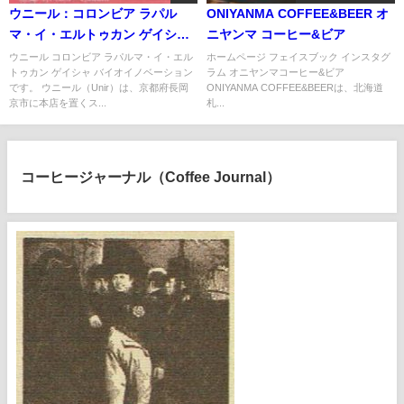
ウニール：コロンビア ラパル
ONIYANMA COFFEE&BEER オ
マ・イ・エルトゥカン ゲイシャ
ニヤンマ コーヒー&ビア
バイオイノベーション
ウニール コロンビア ラパルマ・イ・エル
ホームページ フェイスブック インスタグ
トゥカン ゲイシャ バイオイノベーション
ラム オニヤンマコーヒー&ビア
です。 ウニール（Unir）は、京都府長岡
ONIYANMA COFFEE&BEERは、北海道
京市に本店を置くス...
札...
コーヒージャーナル（Coffee Journal）