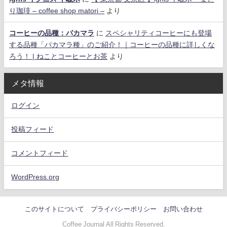
り珈琲 – coffee shop matori –
より
コーヒーの品種：パカマラ
に
スペシャリティコーヒーにも登場
する品種「パカマラ種」のご紹介！｜コーヒーの品種に詳しくな
ろう！ | ねことコーヒーとお茶
より
メタ情報
ログイン
投稿フィード
コメントフィード
WordPress.org
このサイトについて
プライバシーポリシー
お問い合わせ
Coffee Journal All Rights Reserved.