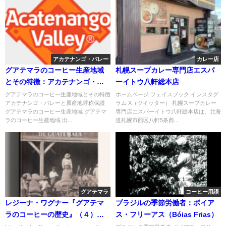
アカテナンゴ・バレー
カレー店
グアテマラのコーヒー生産地域
札幌スープカレー専門店エスパ
とその特徴：アカテナンゴ・バ
ーイトウ八軒総本店
レーと原産地呼称保護
グアテマラのコーヒー生産地域とその特徴
ホームページ フェイスブック インスタグ
アカテナンゴ・バレーと原産地呼称保護
ラム X（ツイッター） 札幌スープカレー
グアテマラのコーヒー生産地域 グアテマ
専門店エスパーイトウ八軒総本店は、北海
ラのコーヒー生産地域 出...
道札幌市西区八軒5条西...
グアテマラ
コーヒー用語
レジーナ・ワグナー『グアテマ
ブラジルの季節労働者：ボイア
ラのコーヒーの歴史』（４）：
ス・フリーアス（Bóias Frias）
グアテマラにおけるコーヒー栽