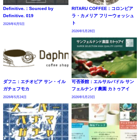
Definitive.：Sourced by
RITARU COFFEE：コロンビア
Definitive. 019
ラ・カメリア フリーウォッシュ
ト
2026年6月5日
2026年5月28日
ダフニ：エチオピア サン・イル
可否茶館：エルサルバドル サン
ガチェフモカ
フェルナンド農園 カトゥアイ
2026年5月24日
2026年5月23日