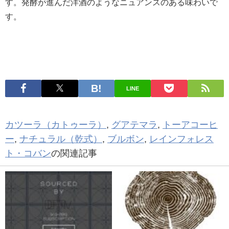
す。発酵が進んだ洋酒のようなニュアンスのある味わいで
す。
LINE
カツーラ（カトゥーラ）
,
グアテマラ
,
トーアコーヒ
ー
,
ナチュラル（乾式）
,
ブルボン
,
レインフォレス
ト・コバン
の関連記事