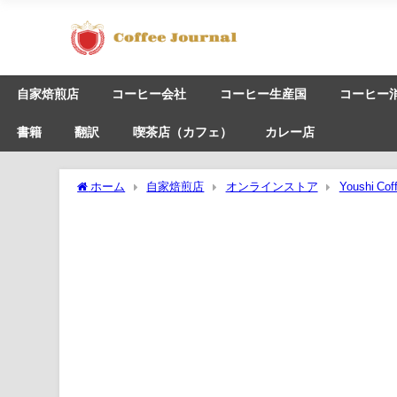
自家焙煎店
コーヒー会社
コーヒー生産国
コーヒー
書籍
翻訳
喫茶店（カフェ）
カレー店
ホーム
自家焙煎店
オンラインストア
Youshi Cof
ナチュラル