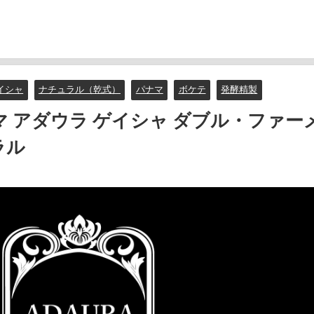
イシャ
ナチュラル（乾式）
パナマ
ボケテ
発酵精製
：パナマ アダウラ ゲイシャ ダブル・ファー
ラル