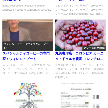
https://real-coffee.net/youshi-coffee-
コロンビア インマクラーダ・コーヒー・
longboard-maniac-5 LONGBOARD MAN...
ファームス インマクラーダ・コーヒー・
ファームス https://youtu.be/T3X0_5ie6...
ウィレム・ブート（ウィリアム・ブー
ト）
アンデス自然地域
スペシャルティコーヒーの専門
丸美珈琲店：コロンビア カーニ
家：ウィレム・ブート
ャ・ドゥルセ農園 フレンチロー
スト
スペシャルティコーヒーの専門家 ウィレ
丸美珈琲店 コロンビア カーニャ・ドゥル
ム・ブート ウィレム・ブートとブート・
セ農園 フレンチローストです。 丸美珈琲
コーヒー https://youtu.be/3gFcbCs1Bz...
店（MARUMI COFFEE）は、2006年4月
に創業した...