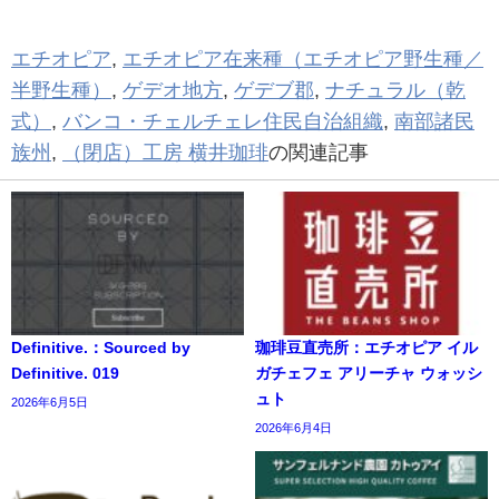
エチオピア
,
エチオピア在来種（エチオピア野生種／
半野生種）
,
ゲデオ地方
,
ゲデブ郡
,
ナチュラル（乾
式）
,
バンコ・チェルチェレ住民自治組織
,
南部諸民
族州
,
（閉店）工房 横井珈琲
の関連記事
Definitive.：Sourced by
珈琲豆直売所：エチオピア イル
Definitive. 019
ガチェフェ アリーチャ ウォッシ
ュト
2026年6月5日
2026年6月4日