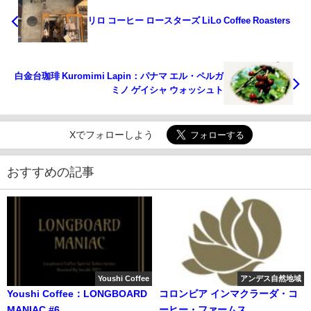
リロ コーヒー ロースターズ LiLo Coffee Roasters
白金台珈琲 Kuromimi Lapin：パナマ エル・ペルガ
ミノ ゲイシャ ウォッシュト
Xでフォローしよう
おすすめの記事
Youshi Coffee
アンデス自然地域
Youshi Coffee：LONGBOARD
コロンビア インマクラーダ・コ
MANIAC #6
ーヒー・ファームス