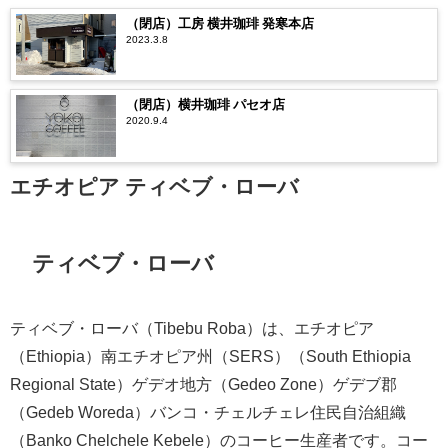
（閉店）工房 横井珈琲 発寒本店
2023.3.8
（閉店）横井珈琲 パセオ店
2020.9.4
エチオピア ティベブ・ローバ
ティベブ・ローバ
ティベブ・ローバ（Tibebu Roba）は、エチオピア
（Ethiopia）南エチオピア州（SERS）（South Ethiopia
Regional State）ゲデオ地方（Gedeo Zone）ゲデブ郡
（Gedeb Woreda）バンコ・チェルチェレ住民自治組織
（Banko Chelchele Kebele）のコーヒー生産者です。コー