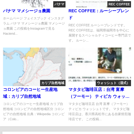
パナマ
REC COFFEE
パナマ マメシージョ農園
REC COFFEE：ルーシーブレン
ド
ホームページ フェイスブック インスタグ
ラム パナマ マメシージョ農園 マメシージ
REC COFFEE ルーシーブレンドです。
ョ農園 この投稿をInstagramで見る
REC COFFEEは、福岡県福岡市を中心に
Haciend...
展開するスペシャルティコーヒー専門店で
す。 ルーシ...
カリブ自然地域
ウォッシュト（湿式）
コロンビアのコーヒー生産地
マタタビ珈琲豆店：台湾 富摩
域：カリブ自然地域
（フーモー） ティピカ ウォッシ
ュト
コロンビアのコーヒー生産地域 カリブ自
マタタビ珈琲豆店 台湾 富摩（フーモー）
然地域 コロンビアの自然地域区分 コロン
ティピカ ウォッシュトです。 マタタビ珈
ビアの自然地域 出典：Wikipedia コロンビ
琲豆店は、香川県高松市にある自家焙煎珈
ア（Colo...
琲店です。 この投稿...