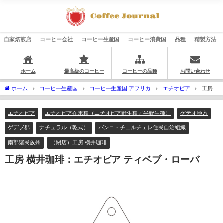
自家焙煎店
コーヒー会社
コーヒー生産国
コーヒー消費国
品種
精製方法
ホーム
最高級のコーヒー
コーヒーの品種
お問い合わせ
ホーム
コーヒー生産国
コーヒー生産国 アフリカ
エチオピア
工房
横井珈琲：エチオピア ティベブ・ローバ
エチオピア
エチオピア在来種（エチオピア野生種／半野生種）
ゲデオ地方
ゲデブ郡
ナチュラル（乾式）
バンコ・チェルチェレ住民自治組織
南部諸民族州
（閉店）工房 横井珈琲
工房 横井珈琲：エチオピア ティベブ・ローバ