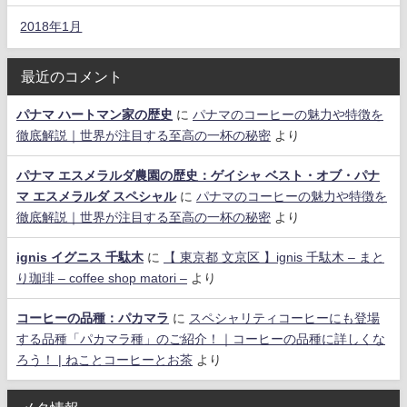
2018年1月
最近のコメント
パナマ ハートマン家の歴史
に
パナマのコーヒーの魅力や特徴を
徹底解説｜世界が注目する至高の一杯の秘密
より
パナマ エスメラルダ農園の歴史：ゲイシャ ベスト・オブ・パナ
マ エスメラルダ スペシャル
に
パナマのコーヒーの魅力や特徴を
徹底解説｜世界が注目する至高の一杯の秘密
より
ignis イグニス 千駄木
に
【 東京都 文京区 】ignis 千駄木 – まと
り珈琲 – coffee shop matori –
より
コーヒーの品種：パカマラ
に
スペシャリティコーヒーにも登場
する品種「パカマラ種」のご紹介！｜コーヒーの品種に詳しくな
ろう！ | ねことコーヒーとお茶
より