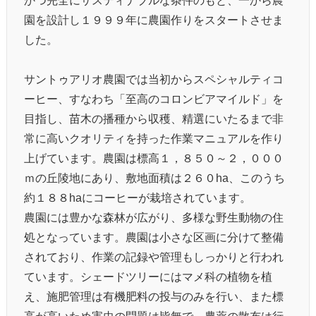
園を設計し１９９９年に農園作りをスタートさせま
した。
サントゥアリオ農園では当初からスペシャルティコ
ーヒー、すなわち「至高のコロンビアマイルド」を
目指し、苗木の播種から収穫、精選にいたるまで非
常に高いクオリティを持った作業マニュアルを作り
上げています。農園は標高１，８５０～２，０００
ｍの丘陵地にあり、敷地面積は２６０ha、このうち
約１８８haにコーヒーが栽培されています。
農園には豊かな森林が広がり、多様な野生動物の住
処となっています。農園は小さな区画に分けて整備
されており、作業の記録や管理もしっかりと行われ
ています。シェードツリーにはマメ科の植物を植
え、施肥管理は有機肥料の投与のみを行い、また標
高が高いため害虫の問題は皆無で、農薬の散布は行