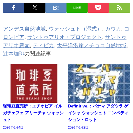
LINE
アンデス自然地域
,
ウォッシュト（湿式）
,
カウカ
,
コ
ロンビア
,
サントゥアリオ・プロジェクト
,
サントゥ
アリオ農園
,
ティピカ
,
太平洋沿岸／チョコ自然地域
,
辻本珈琲
の関連記事
珈琲豆直売所：エチオピア イル
Definitive.：パナマ アダウラ ゲ
ガチェフェ アリーチャ ウォッシ
イシャ ウォッシュト コンペティ
ュト
ション・ロット
2026年6月4日
2026年6月2日