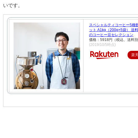
いです。
スペシャルティコーヒー5種
ット A1kg（200g×5袋） 
のコーヒー豆セレクション
価格：5918円（税込、送料別
(2019/10/5時点)
楽