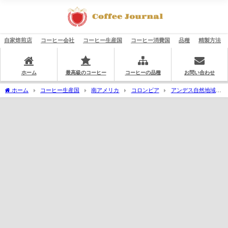
自家焙煎店
コーヒー会社
コーヒー生産国
コーヒー消費国
品種
精製方法
ホーム
最高級のコーヒー
コーヒーの品種
お問い合わせ
ホーム
コーヒー生産国
南アメリカ
コロンビア
アンデス自然地域
辻本珈琲：コロンビア サントゥアリオ ティピカ