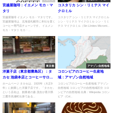
宮越屋珈琲：イエメン モカ・マ
コスタリカ シン・リミテス マイ
タリ
クロミル
宮越屋珈琲 イエメン モカ・マタリです。
コスタリア シン・リミテス マイクロミル
宮越屋珈琲は、北海道札幌市に本社を置く
シン・リミテス マイクロミル シン・リミ
コーヒー専門店チェーンです。 イエメン
テス マイクロミル（Sin Límites Micromi...
モカ・マタリ モカ・...
東京都
アマゾン自然地域
洋菓子店（東京都豊島区）：タ
コロンビアのコーヒー生産地
カセ 池袋本店とコーヒーサロン
域：アマゾン自然地域
タカセ
ホームページ タカセは、1920年（大正9
コロンビアのコーヒー生産地域 アマゾン
年）に創業した洋菓子店です。「タカセ」
自然地域 コロンビアの自然地域区分 コロ
という店名は、創業者の森 茂吉が香川県
ンビアの自然地域 出典：Wikipedia コロン
三鷹市高瀬町出身である...
ビア（Col...