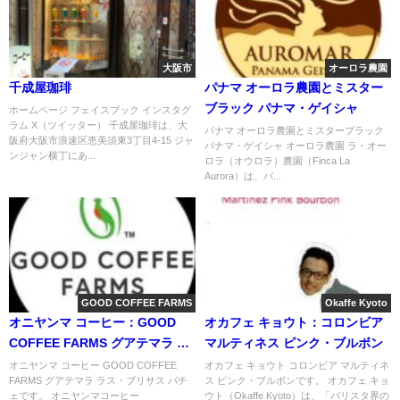
大阪市
オーロラ農園
千成屋珈琲
パナマ オーロラ農園とミスター
ブラック パナマ・ゲイシャ
ホームページ フェイスブック インスタグ
ラム X（ツイッター） 千成屋珈琲は、大
パナマ オーロラ農園とミスターブラック
阪府大阪市浪速区恵美須東3丁目4-15 ジャ
パナマ・ゲイシャ オーロラ農園 ラ・オー
ンジャン横丁にあ...
ロラ（オウロラ）農園（Finca La
Aurora）は、パ...
GOOD COFFEE FARMS
Okaffe Kyoto
オニヤンマ コーヒー：GOOD
オカフェ キョウト：コロンビア
COFFEE FARMS グアテマラ ラ
マルティネス ピンク・ブルボン
ス・ブリサス パチェ
オニヤンマ コーヒー GOOD COFFEE
オカフェ キョウト コロンビア マルティネ
FARMS グアテマラ ラス・ブリサス パチ
ス ピンク・ブルボンです。 オカフェ キョ
ェです。 オニヤンマコーヒー
ウト（Okaffe Kyoto）は、「バリスタ界の