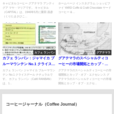
コレート
キャピタルコーヒー グアテマラ アンティ
ホームページ インスタグラム ショッピフ
グア マヤ・マリアです。 キャピタル
ァイ YARD Coffe & Craft Chocolate ヤード
（CAPITAL）は、1946年5月に栗田 昌彦
コーヒー & ...
（くりたまさひこ...
カフェ ランバン
グアテマラ
カフェ ランバン：ジャマイカ ブ
グアテマラのスペシャルティコ
ルーマウンテン No.1 クライスデ
ーヒーの市場開拓とカップ・オ
ール ナチュラル
ブ・エクセレンス
カフェ ランバン ジャマイカ ブルーマウン
グアテマラのスペシャルティコーヒーの市
テン No.1 クライスデール ナチュラルで
場開拓とカップ・オブ・エクセレンス グ
す。 カフェ ランバン（Café RANBAN）
アテマラのスペシャルティコーヒーの市場
は、1...
開拓とカップ・オブ・エクセ...
コーヒージャーナル（Coffee Journal）