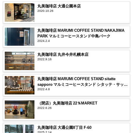
丸美珈琲店 大通公園本店
2020.10.26
丸美珈琲店 MARUMI COFFEE STAND NAKAJIMA
PARK マルミコーヒースタンド中島パーク
2024.2.4
丸美珈琲店 丸井今井札幌本店
2022.9.16
丸美珈琲店 MARUMI COFFEE STAND sitatte
sapporo マルミコーヒースタンド シタッテ・サッポ
2022.4.8
ロ
（閉店）丸美珈琲店 22％MARKET
2022.6.26
丸美珈琲店 大通公園8丁目 F-60
2025.2.14