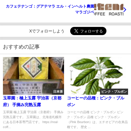
カフェテナンゴ：グアテマラ エル・インヘルト農園
マラゴジペ
Xでフォローしよう
おすすめの記事
日本茶
ピンク・ブルボン
玉翠園：極上玉露 宇治茶（京都
コーヒーの品種：ピンク・ブル
府） 手摘み完熟玉露
ボン
玉翠園 極上玉露 宇治茶（京都府） 手摘み
コーヒーの品種 ピンク・ブルボン ピン
完熟玉露です。 玉翠園は、北海道札幌市
ク・ブルボン 品種 ピンク・ブルボン
にある日本茶専門店です。 https://real-
（Pink Bourbon）は、エチオピアの在来品
coff...
種です。 歴史 ...