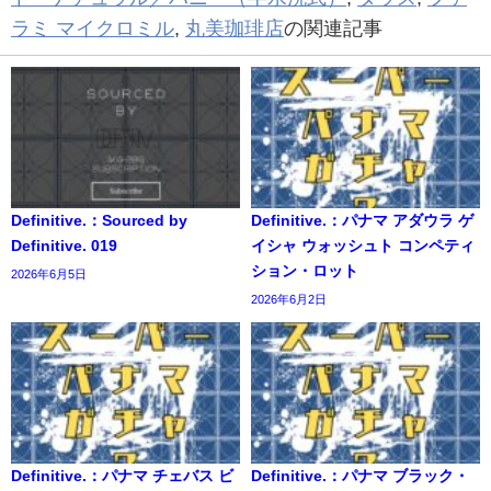
ラミ マイクロミル
,
丸美珈琲店
の関連記事
Definitive.：Sourced by
Definitive.：パナマ アダウラ ゲ
Definitive. 019
イシャ ウォッシュト コンペティ
ション・ロット
2026年6月5日
2026年6月2日
Definitive.：パナマ チェバス ビ
Definitive.：パナマ ブラック・