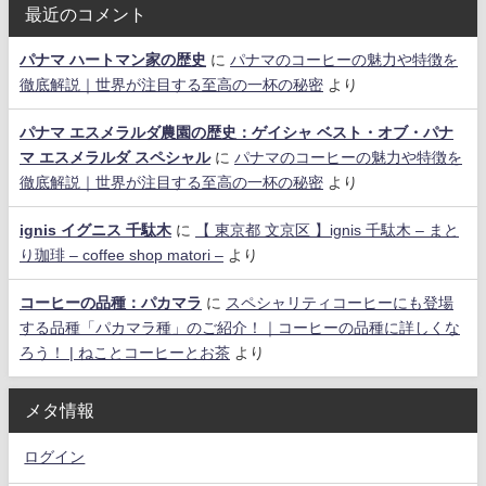
最近のコメント
パナマ ハートマン家の歴史
に
パナマのコーヒーの魅力や特徴を
徹底解説｜世界が注目する至高の一杯の秘密
より
パナマ エスメラルダ農園の歴史：ゲイシャ ベスト・オブ・パナ
マ エスメラルダ スペシャル
に
パナマのコーヒーの魅力や特徴を
徹底解説｜世界が注目する至高の一杯の秘密
より
ignis イグニス 千駄木
に
【 東京都 文京区 】ignis 千駄木 – まと
り珈琲 – coffee shop matori –
より
コーヒーの品種：パカマラ
に
スペシャリティコーヒーにも登場
する品種「パカマラ種」のご紹介！｜コーヒーの品種に詳しくな
ろう！ | ねことコーヒーとお茶
より
メタ情報
ログイン