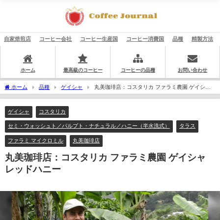
自家焙煎店
コーヒー会社
コーヒー生産国
コーヒー消費国
品種
精製方法
ホーム
最高級のコーヒー
コーヒーの品種
お問い合わせ
ホーム
品種
ゲイシャ
丸美珈琲店：コスタリカ ファラミ農園 ゲイシャ
レッドハニー
ゲイシャ
コスタリカ
セミ・ウォッシュト／パルプト・ナチュラル／ハニー（半水洗式）
タラス
ファラミ マイクロミル
丸美珈琲店
丸美珈琲店：コスタリカ ファラミ農園 ゲイシャ
レッドハニー