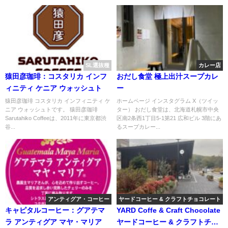
SL選抜種
カレー店
猿田彦珈琲：コスタリカ インフ
おだし食堂 極上出汁スープカレ
ィニティ ケニア ウォッシュト
ー
猿田彦珈琲 コスタリカ インフィニティ ケ
ホームページ インスタグラム X（ツイッ
ニア ウォッシュトです。 猿田彦珈琲
ター） おだし食堂は、北海道札幌市中央
Sarutahiko Coffeeは、2011年に東京都渋
区南2条西1丁目5-1第21 広和ビル 3階にあ
谷...
るスープカレー...
アンティグア・コーヒー
ヤードコーヒー & クラフトチョコレート
キャピタルコーヒー：グアテマ
YARD Coffe & Craft Chocolate
ラ アンティグア マヤ・マリア
ヤードコーヒー & クラフトチョ