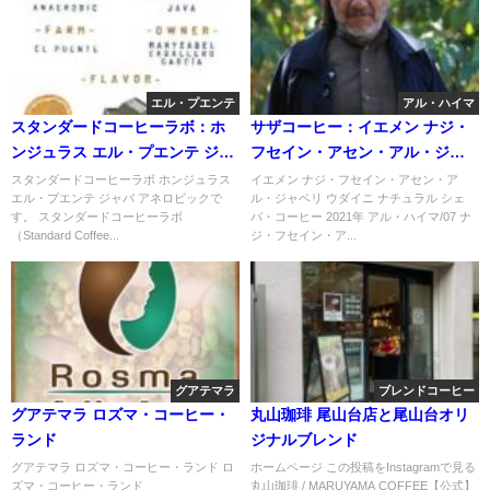
エル・プエンテ
アル・ハイマ
スタンダードコーヒーラボ：ホ
サザコーヒー：イエメン ナジ・
ンジュラス エル・プエンテ ジャ
フセイン・アセン・アル・ジャ
バ アネロビック
ベリ ウダイニ ナチュラル シェ
スタンダードコーヒーラボ ホンジュラス
イエメン ナジ・フセイン・アセン・ア
エル・プエンテ ジャバ アネロビックで
ル・ジャベリ ウダイニ ナチュラル シェ
バ・コーヒー 2021年 アル・ハイ
す。 スタンダードコーヒーラボ
バ・コーヒー 2021年 アル・ハイマ/07 ナ
マ/07
（Standard Coffee...
ジ・フセイン・ア...
グアテマラ
ブレンドコーヒー
グアテマラ ロズマ・コーヒー・
丸山珈琲 尾山台店と尾山台オリ
ランド
ジナルブレンド
グアテマラ ロズマ・コーヒー・ランド ロ
ホームページ この投稿をInstagramで見る
ズマ・コーヒー・ランド
丸山珈琲 / MARUYAMA COFFEE【公式】