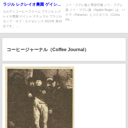
ラジル レクレイオ農園 ゲイシャ
ノベ・ブグレ族と季節労働 ノベ・ブグレ
族 ノベ・ブグレ族（Ngäbe Bugle）は、パ
ナチュラル ブラジル カップ・オ
カルディコーヒーファーム ブラジル レク
ナマ（Panama）とコスタリカ（Costa
レイオ農園 ゲイシャ ナチュラル ブラジル
ブ・エクセレンス 2021年 第15
Ric...
カップ・オブ・エクセレンス 2021年 第15
位
位です。 ...
コーヒージャーナル（Coffee Journal）