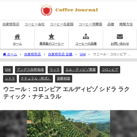
自家焙煎店
コーヒー会社
コーヒー生産国
コーヒー消費国
品種
精製方法
ホーム
最高級のコーヒー
コーヒーの品種
お問い合わせ
ホーム
自家焙煎店
自家焙煎店 近畿
Unir
ウニール：コロンビア エ
ルディビゾ シドラ ラクティック・ナチュラル
Unir
アンデス自然地域
ウィラ
エル・ディビゾ農園
コロンビア
シドラ
ナチュラル（乾式）
発酵精製
ウニール：コロンビア エルディビゾ シドラ ラク
ティック・ナチュラル