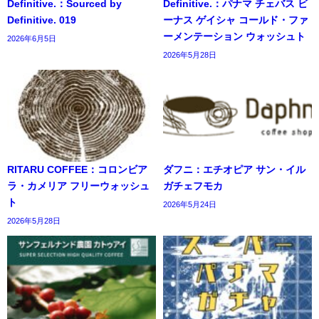
Definitive.：Sourced by
Definitive.：パナマ チェバス ビ
Definitive. 019
ーナス ゲイシャ コールド・ファ
ーメンテーション ウォッシュト
2026年6月5日
2026年5月28日
RITARU COFFEE：コロンビア
ダフニ：エチオピア サン・イル
ラ・カメリア フリーウォッシュ
ガチェフモカ
ト
2026年5月24日
2026年5月28日