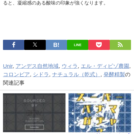
ると、凝縮感のある酸味の印象が強くなります。
LINE
Unir
,
アンデス自然地域
,
ウィラ
,
エル・ディビゾ農園
,
コロンビア
,
シドラ
,
ナチュラル（乾式）
,
発酵精製
の
関連記事