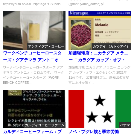
https://youtu.be/dJL9Npf6Kgo "CBI help...
(@maruyama_coffee)が...
アンティグア・コーヒー
カツアイ （カトゥアイ）
ワークベンチコーヒーロースタ
加藤珈琲店：ニカラグア メラニ
ーズ：グアテマラ アントニオ・
ー ニカラグア カップ・オブ・エ
コロム
クセレンス 2021年 11位
ワークベンチコーヒーロースターズ グア
加藤珈琲店 ニカラグア メラニー ニカラグ
テマラ アントニオ・コロムです。 ワーク
ア カップ・オブ・エクセレンス 2021年
ベンチコーヒーロースターズ（WORK
11位です。 加藤珈琲店は、愛知県名古屋
BENCH COFFEE...
市に本社を置く...
カルディコーヒーファーム
パナマ
カルディコーヒーファーム：ブ
ノベ・ブグレ族と季節労働