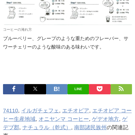
コーヒーの淹れ方
ブルーベリー、グレープのような重ためのフレーバー、サ
ワーチェリーのような酸味のある味わいです。
LINE
74110
,
イルガチェフェ
,
エチオピア
,
エチオピア コー
ヒー生産地域
,
オニヤンマ コーヒー
,
ゲデオ地方
,
ゲ
デブ郡
,
ナチュラル（乾式）
,
南部諸民族州
の関連記