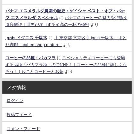
パナマ エスメラルダ農園の歴史：ゲイシャ ベスト・オブ・パナ
マ エスメラルダ スペシャル
に
パナマのコーヒーの魅力や特徴を
徹底解説｜世界が注目する至高の一杯の秘密
より
ignis イグニス 千駄木
に
【 東京都 文京区 】ignis 千駄木 – まと
り珈琲 – coffee shop matori –
より
コーヒーの品種：パカマラ
に
スペシャリティコーヒーにも登場
する品種「パカマラ種」のご紹介！｜コーヒーの品種に詳しくな
ろう！ | ねことコーヒーとお茶
より
メタ情報
ログイン
投稿フィード
コメントフィード