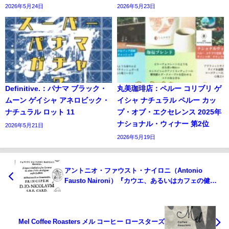
2026年5月24日
2026年5月23日
Definitive.：パナマ ブラック・
丸美珈琲店：ペルー コリブリ ゲ
ムーン ゲイシャ アネロビック・
イシャ ナチュラル ペルー カッ
ナチュラル ロット 11
プ・オブ・エクセレンス 2025年
ナショナル・ウィナー 第2位
2026年5月21日
2026年5月19日
アントニオ・ファウスト・ナイロニ（Antonio
Fausto Naironi）『カウエ、あるいはカフェの健康
の効用』（De saluberrima potione cahue, seu
cafe）
Mel Coffee Roasters メル コーヒー ロースターズ