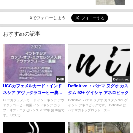
Xでフォローしよう
おすすめの記事
P-88
Definitive.
UCCカフェメルカード：インド
Definitive.：パナマ ヌグオ カス
ネシア アヴァタラコーヒー農園
タム 92+ ゲイシャ アネロビック
インドネシア カップ・オブ・エ
UCCカフェメルカード インドネシア アヴ
Definitive. パナマ ヌグオ カスタム 92+ ゲ
ァタラコーヒー農園 インドネシア カッ
イシャ アネロビックです。 Definitive.は、
クセレンス 2022年 第16位
プ・オブ・エクセレンス 2022年 第16位で
パナマのトップロット（スー...
す。 UCCカ...