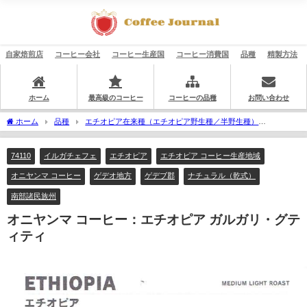
自家焙煎店
コーヒー会社
コーヒー生産国
コーヒー消費国
品種
精製方法
ホーム
最高級のコーヒー
コーヒーの品種
お問い合わせ
ホーム
品種
エチオピア在来種（エチオピア野生種／半野生種）
74110
オニヤンマ コーヒー：エチオピア ガルガリ・グティティ
74110
イルガチェフェ
エチオピア
エチオピア コーヒー生産地域
オニヤンマ コーヒー
ゲデオ地方
ゲデブ郡
ナチュラル（乾式）
南部諸民族州
オニヤンマ コーヒー：エチオピア ガルガリ・グテ
ィティ