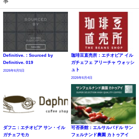
事
Definitive.：Sourced by
珈琲豆直売所：エチオピア イル
Definitive. 019
ガチェフェ アリーチャ ウォッシ
ュト
2026年6月5日
2026年6月4日
ダフニ：エチオピア サン・イル
可否茶館：エルサルバドル サン
ガチェフモカ
フェルナンド農園 カトゥアイ