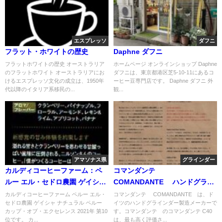
エスプレッソ
ダフニ
フラット・ホワイトの歴史
Daphne ダフニ
フラットホワイトの歴史 オーストラリア
ホームページ オンラインショップ Daphne
のフラットホワイト オーストラリアにお
ダフニは、東京都港区芝5-10-11にあるコ
けるエスプレッソ文化の成立は、1950年
ーヒー豆専門店です。 Daphne ダフニ 外
代以降のイタリア系移民の...
観...
アマソナス県
グラインダー
カルディコーヒーファーム：ペ
コマンダンテ®
ルー エル・セドロ農園 ゲイシャ
COMANDANTE® ハンドグライ
ナチュラル ペルー カップ・オ
ンダー
カルディコーヒーファーム ペルー エル・
コマンダンテ® COMANDANTE®は、ド
セドロ農園 ゲイシャ ナチュラル ペルー
イツのハンドグラインダー製造メーカーで
ブ・エクセレンス 2021年 第10
カップ・オブ・エクセレンス 2021年 第10
す。コマンダンテ®のコマンダンテ C40
位
位です。 カ...
は、最も高く評価さ...