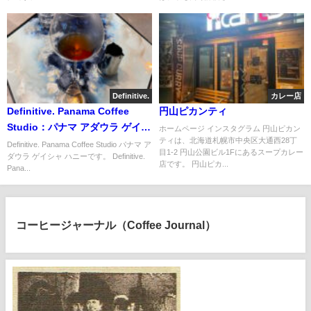
Definitive.
カレー店
Definitive. Panama Coffee
円山ピカンティ
Studio：パナマ アダウラ ゲイシ
ホームページ インスタグラム 円山ピカン
ティは、北海道札幌市中央区大通西28丁
ャ ハニー
Definitive. Panama Coffee Studio パナマ ア
目1-2 円山公園ビル1Fにあるスープカレー
ダウラ ゲイシャ ハニーです。 Definitive.
店です。 円山ピカ...
Pana...
コーヒージャーナル（Coffee Journal）