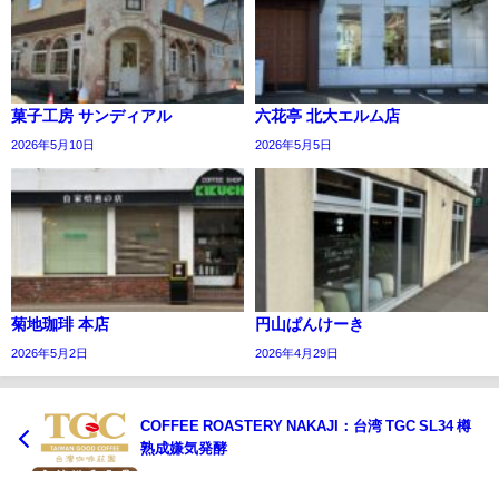
菓子工房 サンディアル
六花亭 北大エルム店
2026年5月10日
2026年5月5日
菊地珈琲 本店
円山ぱんけーき
2026年5月2日
2026年4月29日
COFFEE ROASTERY NAKAJI：台湾 TGC SL34 樽
熟成嫌気発酵