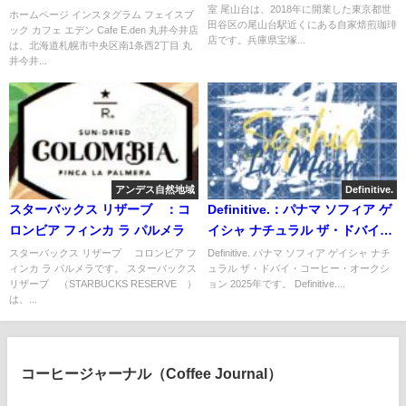
室 尾山台は、2018年に開業した東京都世
ホームページ インスタグラム フェイスブ
田谷区の尾山台駅近くにある自家焙煎珈琲
ック カフェ エデン Cafe E.den 丸井今井店
店です。兵庫県宝塚...
は、北海道札幌市中央区南1条西2丁目 丸
井今井...
アンデス自然地域
Definitive.
スターバックス リザーブ®：コ
Definitive.：パナマ ソフィア ゲ
ロンビア フィンカ ラ パルメラ
イシャ ナチュラル ザ・ドバイ・
コーヒー・オークション 2025年
スターバックス リザーブ® コロンビア フ
Definitive. パナマ ソフィア ゲイシャ ナチ
ィンカ ラ パルメラです。 スターバックス
ュラル ザ・ドバイ・コーヒー・オークシ
リザーブ®（STARBUCKS RESERVE®）
ョン 2025年です。 Definitive....
は、...
コーヒージャーナル（Coffee Journal）