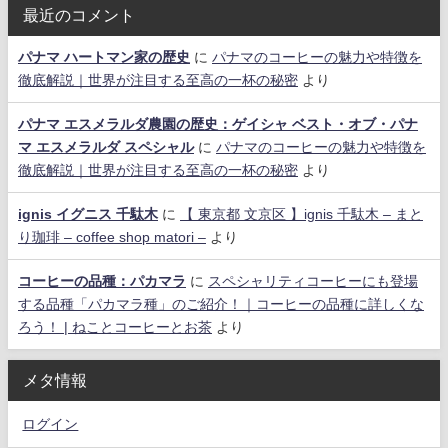
最近のコメント
パナマ ハートマン家の歴史
に
パナマのコーヒーの魅力や特徴を
徹底解説｜世界が注目する至高の一杯の秘密
より
パナマ エスメラルダ農園の歴史：ゲイシャ ベスト・オブ・パナ
マ エスメラルダ スペシャル
に
パナマのコーヒーの魅力や特徴を
徹底解説｜世界が注目する至高の一杯の秘密
より
ignis イグニス 千駄木
に
【 東京都 文京区 】ignis 千駄木 – まと
り珈琲 – coffee shop matori –
より
コーヒーの品種：パカマラ
に
スペシャリティコーヒーにも登場
する品種「パカマラ種」のご紹介！｜コーヒーの品種に詳しくな
ろう！ | ねことコーヒーとお茶
より
メタ情報
ログイン