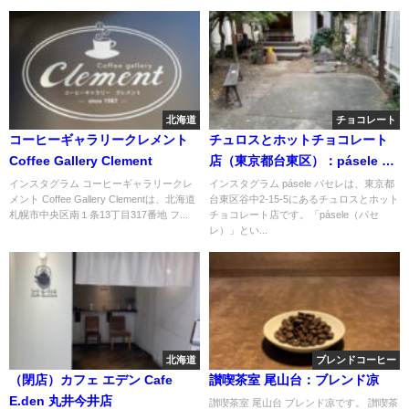
北海道
チョコレート
コーヒーギャラリークレメント
チュロスとホットチョコレート
Coffee Gallery Clement
店（東京都台東区）：pásele パ
セレ
インスタグラム コーヒーギャラリークレ
インスタグラム pásele パセレは、東京都
メント Coffee Gallery Clementは、北海道
台東区谷中2-15-5にあるチュロスとホット
札幌市中央区南１条13丁目317番地 フ...
チョコレート店です。「pásele（パセ
レ）」とい...
北海道
ブレンドコーヒー
（閉店）カフェ エデン Cafe
讃喫茶室 尾山台：ブレンド凉
E.den 丸井今井店
讃喫茶室 尾山台 ブレンド凉です。 讃喫茶