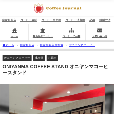
自家焙煎店
コーヒー会社
コーヒー生産国
コーヒー消費国
品種
精製方法
ホーム
最高級のコーヒー
コーヒーの品種
お問い合わせ
ホーム
自家焙煎店
自家焙煎店 北海道
オニヤンマ コーヒー
ONIYANMA COFFEE STAND オニヤンマコーヒースタンド
オニヤンマ コーヒー
北海道
札幌市
ONIYANMA COFFEE STAND オニヤンマコーヒ
ースタンド