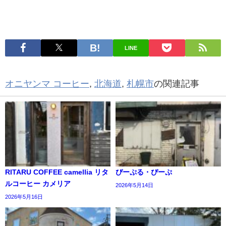
LINE
オニヤンマ コーヒー
,
北海道
,
札幌市
の関連記事
RITARU COFFEE camellia リタ
ぴーぷる・ぴーぷ
ルコーヒー カメリア
2026年5月14日
2026年5月16日