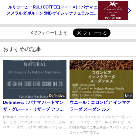
ルリコーヒー RULI COFFEE(ㄹㄹㅋㅍ)：パナマ エ
スメラルダ ポルトン 5NB ゲイシャ ナチュラル エス
メラルダ・スペシャル 2025年 파나마 에스메랄다 스
페설 Porton 5NB 내추럴
Xでフォローしよう
おすすめの記事
Definitive.
Unir
Definitive.：パナマ ハートマン
ウニール：コロンビア インマク
ザ・グレート・リザーブ アフロ
ラーダ スーダン ルメ
ディータ ナチュラル ベスト・オ
Definitive. パナマ ハートマン ザ・グレー
ウニール コロンビア インマクラーダ スー
ト・リザーブ アフロディータ ナチュラル
ダン ルメです。 ウニール（Unir）は、京
ブ・パナマ 2023年 ゲイシャ ナ
ベスト・オブ・パナマ 2023年 ゲイシャ ...
都府長岡京市に本店を置くスペシャルティ
チュラル部門 第4位（サンプル）
コーヒー専門店で...