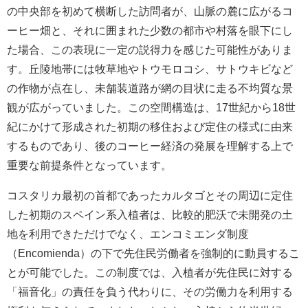
の中央部を初めて横断した訪問者が、山脈の麓に広がるコ
ーヒー畑と、それに囲まれた少数の都市や村落を眼下にし
た場合、この表現に一定の説得力を感じた可能性がありま
す。丘陵地帯には牧草地やトウモロコシ、サトウキビなど
の作物が点在し、未舗装道路が網の目状に走る不均質な景
観が広がっていました。この空間構造は、17世紀から18世
紀にかけて形成された初期の移住および定住の様式に由来
するものであり、後のコーヒー経済の発展を理解する上で
重要な前提条件となっています。
コスタリカ最初の首都であったカルタゴとその周辺に定住
した初期のスペイン系入植者は、比較的肥沃で未開発の土
地を利用できただけでなく、エンコミエンダ制度
（Encomienda）の下で先住民労働者を強制的に動員するこ
とが可能でした。この制度では、入植者が先住民に対する
「福音化」の責任を負う代わりに、その労働力を利用する