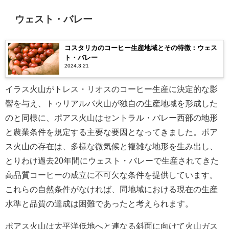
ウェスト・バレー
コスタリカのコーヒー生産地域とその特徴：ウェス
ト・バレー
2024.3.21
イラス火山がトレス・リオスのコーヒー生産に決定的な影
響を与え、トゥリアルバ火山が独自の生産地域を形成した
のと同様に、ポアス火山はセントラル・バレー西部の地形
と農業条件を規定する主要な要因となってきました。ポア
ス火山の存在は、多様な微気候と複雑な地形を生み出し、
とりわけ過去20年間にウェスト・バレーで生産されてきた
高品質コーヒーの成立に不可欠な条件を提供しています。
これらの自然条件がなければ、同地域における現在の生産
水準と品質の達成は困難であったと考えられます。
ポアス火山は太平洋低地へと連なる斜面に向けて火山ガス