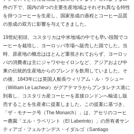
件の下で、国内の8つの主要生産地域はそれぞれ異なる特性
を持つコーヒーを生産し、国家形成の過程とコーヒー品質
の形成の双方に影響を与えてきました。
19世紀初頭、コスタリカは中米地域の中でも早い段階でコ
ーヒーを栽培し、ヨーロッパ市場へ販売した国でした。当
時、原産地の概念はほとんど重視されておらず、ヨーロッ
パの消費者は主にジャワやセイロンなど、アジアおよび中
東の伝統的生産地からのブレンドを飲用していました。そ
の後、1843年には英国人船長ウィリアム・ル・ラシュー
（William Le Lacheur）がグアテマラからプンタレナス港に
到着し、コスタリカ産コーヒーを直接ロンドンへ輸送し販
売することを生産者に提案しました。この提案に基づき、
「ザ・モナーク号（The Monarch）」は、アセリのコーヒ
ー農園「エル・ラベリント（El Laberinto）」の所有者サン
ティアゴ・フェルナンデス・イダルゴ（Santiago