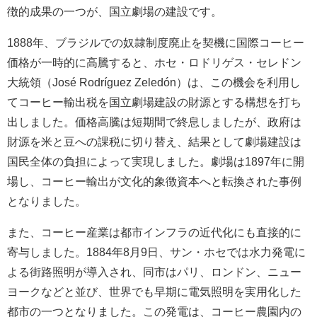
徴的成果の一つが、国立劇場の建設です。
1888年、ブラジルでの奴隷制度廃止を契機に国際コーヒー
価格が一時的に高騰すると、ホセ・ロドリゲス・セレドン
大統領（José Rodríguez Zeledón）は、この機会を利用し
てコーヒー輸出税を国立劇場建設の財源とする構想を打ち
出しました。価格高騰は短期間で終息しましたが、政府は
財源を米と豆への課税に切り替え、結果として劇場建設は
国民全体の負担によって実現しました。劇場は1897年に開
場し、コーヒー輸出が文化的象徴資本へと転換された事例
となりました。
また、コーヒー産業は都市インフラの近代化にも直接的に
寄与しました。1884年8月9日、サン・ホセでは水力発電に
よる街路照明が導入され、同市はパリ、ロンドン、ニュー
ヨークなどと並び、世界でも早期に電気照明を実用化した
都市の一つとなりました。この発電は、コーヒー農園内の