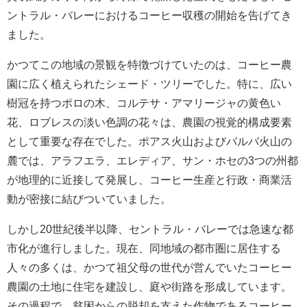
ントラル・バレーにおけるコーヒー収穫の開始を告げてき
ました。
かつてこの地域の景観を特徴づけていたのは、コーヒー農
園に広く植えられたシェード・ツリーでした。特に、広い
樹冠を持つポロの木、コルテサ・アマリージャの黄色い
花、ロブレスの淡い色調の花々は、農園の視覚的構成要素
として重要な存在でした。ポアス火山およびバルバ火山の
麓では、アラフエラ、エレディア、サン・ホセの3つの州都
が地理的に近接して発展し、コーヒー生産と行政・商業活
動が密接に結びついていました。
しかし20世紀後半以降、セントラル・バレーでは急速な都
市化が進行しました。現在、同地域の都市圏に居住する
人々の多くは、かつて祖父母の世代が営んでいたコーヒー
農園の土地に住宅を建設し、庭や街路を形成しています。
その過程で、貧困からの脱却を支えた作物であるコーヒー