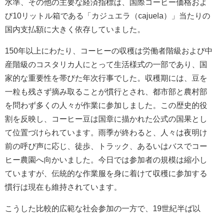
水準、その他の主要な経済指標は、国際コーヒー価格およ
び10リットル箱である「カジュエラ（cajuela）」当たりの
国内支払額に大きく依存していました。
150年以上にわたり、コーヒーの収穫は労働者階級および中
産階級のコスタリカ人にとって生活様式の一部であり、国
家的な重要性を帯びた年次行事でした。収穫期には、豆を
一粒も残さず摘み取ることが慣行とされ、都市部と農村部
を問わず多くの人々が作業に参加しました。この歴史的役
割を反映し、コーヒー豆は国章に描かれた公式の国果とし
て位置づけられています。雨季が終わると、人々は夜明け
前の呼び声に応じ、徒歩、トラック、あるいはバスでコー
ヒー農園へ向かいました。今日では参加者の規模は縮小し
ていますが、伝統的な作業服を身に着けて収穫に参加する
慣行は現在も維持されています。
こうした比較的広範な社会参加の一方で、19世紀半ば以