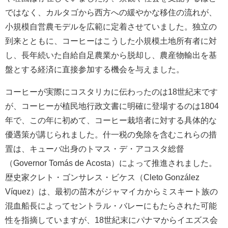
ではなく、カルタゴから西方への緩やかな移住の流れが、
小規模自営農モデルを広範に定着させていました。独立の
到来とともに、コーヒーはこうした小規模土地所有者に対
し、長年続いた自給自足農業から脱却し、農産物輸出を基
盤とする経済に直接参加する機会を与えました。
コーヒーが実際にコスタリカに伝わったのは18世紀末です
が、コーヒーが植民地行政文書に明確に登場するのは1804
年で、この年に初めて、コーヒー栽培者に対する具体的な
優遇策が講じられました。什一税の免除を含むこれらの措
置は、キューバ出身のトマス・デ・アコスタ総督
（Governor Tomás de Acosta）によって推進されました。
歴史家クレト・ゴンサレス・ビケス（Cleto González
Víquez）は、最初の苗木がジャマイカからミスキート族の
混血船長によってセントラル・バレーにもたらされた可能
性を指摘していますが、18世紀末にパナマからイエズス会