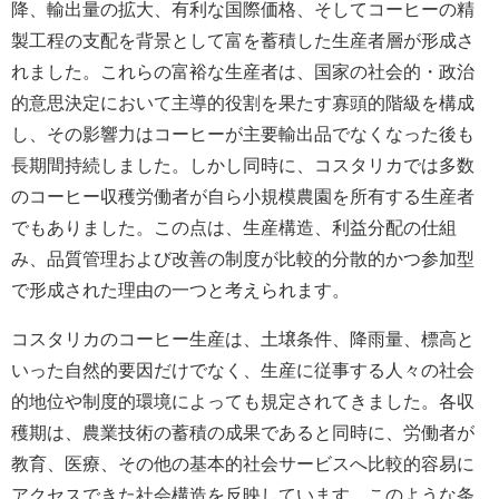
降、輸出量の拡大、有利な国際価格、そしてコーヒーの精
製工程の支配を背景として富を蓄積した生産者層が形成さ
れました。これらの富裕な生産者は、国家の社会的・政治
的意思決定において主導的役割を果たす寡頭的階級を構成
し、その影響力はコーヒーが主要輸出品でなくなった後も
長期間持続しました。しかし同時に、コスタリカでは多数
のコーヒー収穫労働者が自ら小規模農園を所有する生産者
でもありました。この点は、生産構造、利益分配の仕組
み、品質管理および改善の制度が比較的分散的かつ参加型
で形成された理由の一つと考えられます。
コスタリカのコーヒー生産は、土壌条件、降雨量、標高と
いった自然的要因だけでなく、生産に従事する人々の社会
的地位や制度的環境によっても規定されてきました。各収
穫期は、農業技術の蓄積の成果であると同時に、労働者が
教育、医療、その他の基本的社会サービスへ比較的容易に
アクセスできた社会構造を反映しています。このような条