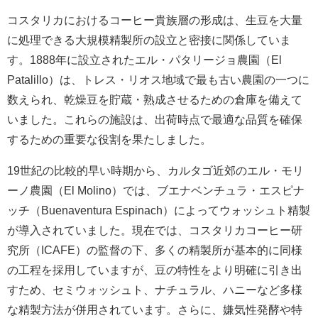
コスタリカにおけるコーヒー貴族層の形成は、生豆を大量
に処理できる大規模精製所の設立と密接に関係していま
す。1888年に設立されたエル・パタリージョ農園（El
Patalillo）は、トレス・リオス地域で最も古い農園の一つに
数えられ、乾燥豆を貯蔵・熟成させるための倉庫を備えて
いました。これらの施設は、出荷時点で最適な品質を確保
するための重要な役割を果たしました。
19世紀の比較的早い時期から、カルタゴ近郊のエル・モリ
ーノ農園（El Molino）では、ブエナベンチュラ・エスピナ
ッチ（Buenaventura Espinach）によってウォッシュト精製
が導入されていました。現在では、コスタリカコーヒー研
究所（ICAFE）の監督の下、多くの精製所が基本的に同様
の工程を採用していますが、豆の特性をより明確に引き出
すため、セミウォッシュト、ナチュラル、ハニーなど多様
な精製方法が併用されています。さらに、嫌気性発酵や特