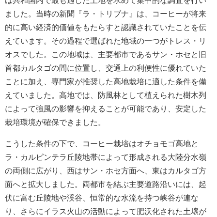
は共和国内で最も適した土地を求めて集中的な調査を行い
ました。当時の新聞『ラ・トリブナ』は、コーヒーが将来
的に高い経済的価値をもたらすと認識されていたことを伝
えています。その過程で選ばれた地域の一つがトレス・リ
オスでした。この地域は、主要都市であるサン・ホセと旧
首都カルタゴの間に位置し、交通上の利便性に優れていた
ことに加え、専門家が推奨した高地栽培に適した条件を備
えていました。高地では、防風林として植えられた樹木列
によって強風の影響を抑えることが可能であり、安定した
栽培環境が確保できました。
こうした条件の下で、コーヒー栽培はオチョモゴ高地と
ラ・カルピンテラ丘陵地帯によって形成される大陸分水嶺
の両側に広がり、西はサン・ホセ方面へ、東はカルタゴ方
面へと拡大しました。両都市を結ぶ主要道路沿いには、起
伏に富む丘陵地や渓谷、恒常的な水流を持つ峡谷が連な
り、さらにイラス火山の活動によって肥沃化された土壌が