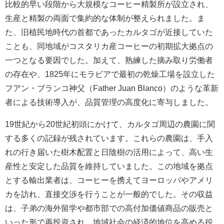
比較的早い段階から大規模なコーヒー精製所が設立され、
生産と精製の両面で集約的な体制が整えられました。ま
た、旧植民地時代の首都であったカルタゴが近接していた
ことも、同地域がコスタリカ産コーヒーの初期拡大拠点の
一つとなる要因でした。加えて、熟練した摘み取り労働者
の存在や、1825年にモラビアで最初の乾燥工場を設立した
フアン・ブランコ神父（Father Juan Blanco）のような革新
者による技術導入が、品質管理の高度化に寄与しました。
19世紀から20世紀初頭にかけて、カルタゴ周辺の農園に関
する多くの記録が残されています。これらの農園は、手入
れの行き届いた樹木配置と日陰樹の活用によって、高い生
産性と安定した品質を維持していました。この地域を拠点
とする輸出業者は、コーヒーを携えてヨーロッパやアメリ
カを訪れ、直接交渉を行うことが一般的でした。その収益
は、子弟の海外留学や都市部での高付加価値商品の販売と
いった形で再投資され、地域社会の経済的地位を高める役