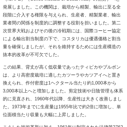
発展しました。この機関は、栽培から精製、輸出に至る全
段階に介入する権限を与えられ、生産者、精製業者、輸出
業者間の関係を制度的に調整する役割を担いました。第二
次世界大戦およびその後の冷戦期には、国際コーヒー協定
による輸出割当制度の下で、コスタリカは優遇価格と割当
量を確保しましたが、それを維持するためには生産構造の
抜本的改革が不可欠でした。
この結果、背丈が高く低収量であったティピカやブルボン
は、より高密度栽培に適したカツーラやカツアイへと置き
換えられ、作付密度は1ヘクタール当たり約1,000本から
3,000本以上へと増加しました。剪定技術や日陰管理も体系
的に見直され、1960年代以降、生産性は大きく改善しまし
た。1973年までに生産量は1955年比で約2倍に増加し、単
位面積当たり収量も大幅に上昇しました。
こうした技術革新に加え、1961年に制定された法律第2762