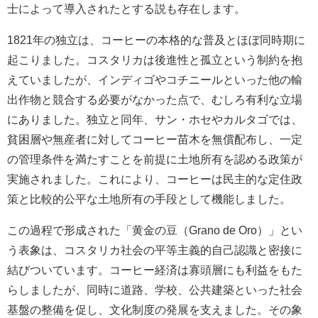
士によって導入されたとする説も存在します。
1821年の独立は、コーヒーの本格的な普及とほぼ同時期に
起こりました。コスタリカは後進性と孤立という制約を抱
えていましたが、インディゴやコチニールといった他の輸
出作物と競合する必要がなかった点で、むしろ有利な立場
にありました。独立と同年、サン・ホセやカルタゴでは、
貧困層や無産者に対してコーヒー苗木を無償配布し、一定
の管理条件を満たすことを前提に土地所有を認める政策が
実施されました。これにより、コーヒーは民主的な定住政
策と比較的公平な土地所有の手段として機能しました。
この過程で形成された「黄金の豆（Grano de Oro）」とい
う表象は、コスタリカ社会の平等主義的自己認識と密接に
結びついています。コーヒー経済は寡頭層にも利益をもた
らしましたが、同時に道路、学校、公共建築といった社会
基盤の整備を促し、文化制度の発展を支えました。その象