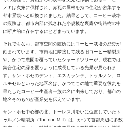
ノキは次第に伐採され、赤瓦の屋根を持つ住宅が密集する
都市景観へと転換されました。結果として、コーヒー栽培
の痕跡は、都市内部に残された小規模な裏庭や街路樹の中
に断片的に存在するにとどまっています。
それでもなお、都市空間の随所にはコーヒー栽培の歴史が
刻まれています。市街地に隣接して残る旧コーヒー精製所
や、かつて農園を覆っていたシャードツリーが、現在では
集合住宅の縁を覆うように成長している光景が見られま
す。サン・ホセのデント、エスカランテ、トゥルノン、ロ
ルモセルといった地区名は、かつてこの地で重要な役割を
果たしたコーヒー生産者一族の名に由来しており、都市の
地名そのものが産業史を伝えています。
サン・ホセ中心部の北、トーレス川沿いに位置していたト
ゥルノン精製所（Tournon Mill）は、かつて首都周辺に多数