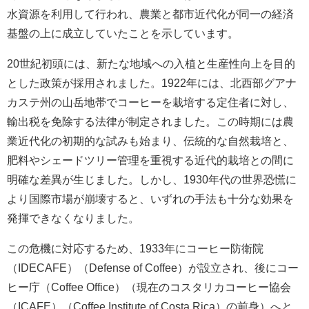
水資源を利用して行われ、農業と都市近代化が同一の経済
基盤の上に成立していたことを示しています。
20世紀初頭には、新たな地域への入植と生産性向上を目的
とした政策が採用されました。1922年には、北西部グアナ
カステ州の山岳地帯でコーヒーを栽培する定住者に対し、
輸出税を免除する法律が制定されました。この時期には農
業近代化の初期的な試みも始まり、伝統的な自然栽培と、
肥料やシェードツリー管理を重視する近代的栽培との間に
明確な差異が生じました。しかし、1930年代の世界恐慌に
より国際市場が崩壊すると、いずれの手法も十分な効果を
発揮できなくなりました。
この危機に対応するため、1933年にコーヒー防衛院
（IDECAFE）（Defense of Coffee）が設立され、後にコー
ヒー庁（Coffee Office）（現在のコスタリカコーヒー協会
（ICAFE）（Coffee Institute of Costa Rica）の前身）へと