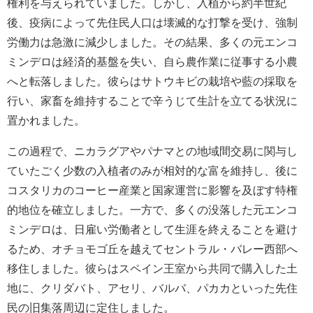
権利を与えられていました。しかし、入植から約半世紀
後、疫病によって先住民人口は壊滅的な打撃を受け、強制
労働力は急激に減少しました。その結果、多くの元エンコ
ミンデロは経済的基盤を失い、自ら農作業に従事する小農
へと転落しました。彼らはサトウキビの栽培や藍の採取を
行い、家畜を維持することで辛うじて生計を立てる状況に
置かれました。
この過程で、ニカラグアやパナマとの地域間交易に関与し
ていたごく少数の入植者のみが相対的な富を維持し、後に
コスタリカのコーヒー産業と国家運営に影響を及ぼす特権
的地位を確立しました。一方で、多くの没落した元エンコ
ミンデロは、日雇い労働者として生涯を終えることを避け
るため、オチョモゴ丘を越えてセントラル・バレー西部へ
移住しました。彼らはスペイン王室から共同で購入した土
地に、クリダバト、アセリ、バルバ、パカカといった先住
民の旧集落周辺に定住しました。