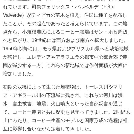
れています。司祭フェリックス・バルベルデ（Félix
Valverde）がティピカの苗木を植え、住民に種子を配布し
たことが、その起点であったと考えられています。この地
点から、小規模農民によるコーヒー栽培はサン・ホセ周辺
へと広がり、19世紀には西方および南方へ拡大しました。
1950年以降には、モラ県およびプリスカル県へと栽培地域
が移行し、エレディアやアラフエラの都市中心部近郊で農
園が減少する一方、これらの新地域では作付面積が大幅に
増加しました。
初期の収穫によって生じた堆積物は、トーレス川やマリ
ア・アギラール川の下流域に残され、これらの河川は洪
水、害虫被害、地震、火山噴火といった自然災害を通じ
て、コーヒー農園と共に歴史を見守ってきました。2世紀以
上にわたり、コーヒー生産のモデルと国家形成の過程は相
互に影響し合いながら定着してきました。