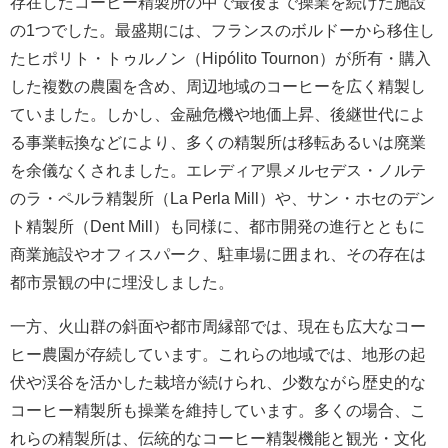
存在したコーヒー精製所の中で最後まで操業を続けた施設
の1つでした。最盛期には、フランスのボルドーから移住し
たヒポリト・トゥルノン（Hipólito Tournon）が所有・購入
した複数の農園を含め、周辺地域のコーヒーを広く精製し
ていました。しかし、金融危機や地価上昇、後継世代によ
る事業転換などにより、多くの精製所は移転あるいは廃業
を余儀なくされました。エレディア県メルセデス・ノルテ
のラ・ペルラ精製所（La Perla Mill）や、サン・ホセのデン
ト精製所（Dent Mill）も同様に、都市開発の進行とともに
商業施設やオフィスパーク、駐車場に囲まれ、その存在は
都市景観の中に埋没しました。
一方、火山群の斜面や都市周縁部では、現在も広大なコー
ヒー農園が存続しています。これらの地域では、地形の起
伏や渓谷を活かした栽培が続けられ、少数ながら歴史的な
コーヒー精製所も操業を維持しています。多くの場合、こ
れらの精製所は、伝統的なコーヒー精製機能と観光・文化