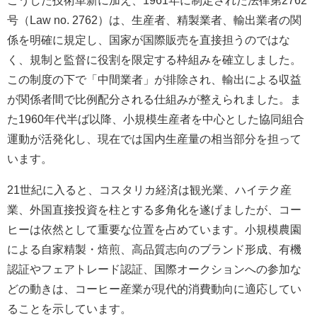
号（Law no. 2762）は、生産者、精製業者、輸出業者の関
係を明確に規定し、国家が国際販売を直接担うのではな
く、規制と監督に役割を限定する枠組みを確立しました。
この制度の下で「中間業者」が排除され、輸出による収益
が関係者間で比例配分される仕組みが整えられました。ま
た1960年代半ば以降、小規模生産者を中心とした協同組合
運動が活発化し、現在では国内生産量の相当部分を担って
います。
21世紀に入ると、コスタリカ経済は観光業、ハイテク産
業、外国直接投資を柱とする多角化を遂げましたが、コー
ヒーは依然として重要な位置を占めています。小規模農園
による自家精製・焙煎、高品質志向のブランド形成、有機
認証やフェアトレード認証、国際オークションへの参加な
どの動きは、コーヒー産業が現代的消費動向に適応してい
ることを示しています。