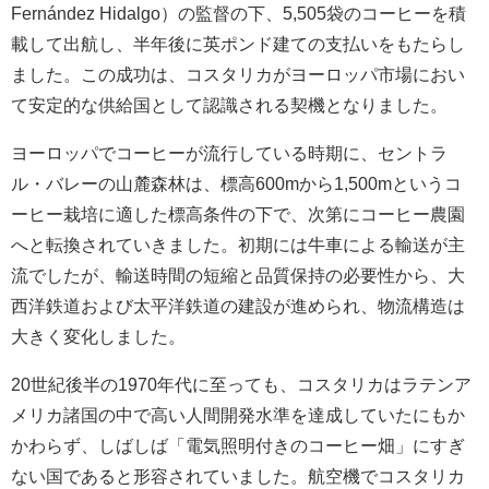
Fernández Hidalgo）の監督の下、5,505袋のコーヒーを積
載して出航し、半年後に英ポンド建ての支払いをもたらし
ました。この成功は、コスタリカがヨーロッパ市場におい
て安定的な供給国として認識される契機となりました。
ヨーロッパでコーヒーが流行している時期に、セントラ
ル・バレーの山麓森林は、標高600mから1,500mというコ
ーヒー栽培に適した標高条件の下で、次第にコーヒー農園
へと転換されていきました。初期には牛車による輸送が主
流でしたが、輸送時間の短縮と品質保持の必要性から、大
西洋鉄道および太平洋鉄道の建設が進められ、物流構造は
大きく変化しました。
20世紀後半の1970年代に至っても、コスタリカはラテンア
メリカ諸国の中で高い人間開発水準を達成していたにもか
かわらず、しばしば「電気照明付きのコーヒー畑」にすぎ
ない国であると形容されていました。航空機でコスタリカ