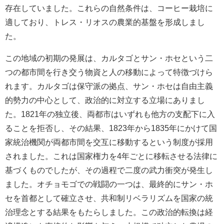
存在していました。これらの自然条件は、コーヒー栽培に
適しており、トレス・リオスの農業的基盤を形成しまし
た。
この地域の初期の発展は、カルタゴとサン・ホセという二
つの都市間を行き交う物資と人の移動によって特徴づけら
れます。カルタゴは保守派の拠点、サン・ホセは自由主義
的勢力の中心として、政治的に対立する立場にありまし
た。1821年の独立後、両都市はいずれも他方の支配下に入
ることを拒否し、その結果、1823年から1835年にかけて国
家統治機関が両都市間を交互に移動するという制度が採用
されました。これは国家権力を4年ごとに移転させる法律に
基づくものでしたが、その過程で二度の武力衝突が発生し
ました。オチョモゴでの戦闘の一つは、最終的にサン・ホ
セを首都として確立させ、共和制リベラリズムを国家の統
治理念とする結果をもたらしました。この政治的転換は経