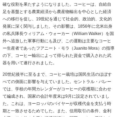
確な役割を果たすようになりました。コーヒーは、自給自
足を基盤とする農業経済から農産物輸出を中心とした経済
への移行を促し、19世紀を通じて社会的、政治的、文化的
発展に深く関与しました。その影響は、1856年に北米出身
の私兵隊長ウィリアム・ウォーカー（William Walker）を国
外へ追放した軍事行動にも及び、この運動は主要なコーヒ
ー生産者であったフアニート・モラ（Juanito Mora）の指導
の下、コーヒー輸出によって得られた資金で購入された武
器を用いて遂行されました。
20世紀後半に至るまで、コーヒー栽培は国民生活のほぼす
べての側面に影響を与えていました。セントラル・バレー
では、学校の年間カレンダーがコーヒーの収穫期に合わせ
て編成され、国家の会計年度末は9月に設定されていまし
た。これは、ヨーロッパのバイヤーが収穫代金を支払う時
期と一致させるためでした。また、信用取引の条件、金利