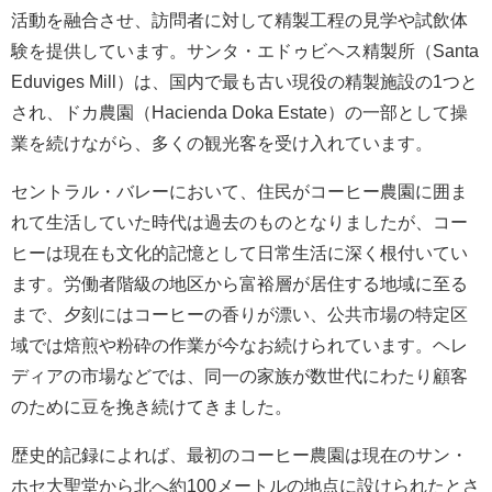
活動を融合させ、訪問者に対して精製工程の見学や試飲体
験を提供しています。サンタ・エドゥビヘス精製所（Santa
Eduviges Mill）は、国内で最も古い現役の精製施設の1つと
され、ドカ農園（Hacienda Doka Estate）の一部として操
業を続けながら、多くの観光客を受け入れています。
セントラル・バレーにおいて、住民がコーヒー農園に囲ま
れて生活していた時代は過去のものとなりましたが、コー
ヒーは現在も文化的記憶として日常生活に深く根付いてい
ます。労働者階級の地区から富裕層が居住する地域に至る
まで、夕刻にはコーヒーの香りが漂い、公共市場の特定区
域では焙煎や粉砕の作業が今なお続けられています。ヘレ
ディアの市場などでは、同一の家族が数世代にわたり顧客
のために豆を挽き続けてきました。
歴史的記録によれば、最初のコーヒー農園は現在のサン・
ホセ大聖堂から北へ約100メートルの地点に設けられたとさ