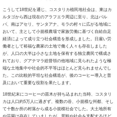
こうして18世紀を通じ、コスタリカ植民地社会は、東はカ
ルタゴから西は現在のアラフエラ周辺に至り、北はバル
バ、南はアセリ、サンタアナ、モラの村々に広がる地域に
おいて、主として小規模農場で家族労働に基づく自給自足
経済によって成り立つ社会構造を形成しました。日雇い労
働者として裕福な農家の土地で働く人々も存在しました
が、人口の大半は小さな土地を保有する独立農民で構成さ
れており、グアテマラ総督領の他地域に見られたような極
端な土地集中や社会的不平等はほとんど見られませんでし
た。この比較的平坦な社会構造が、後のコーヒー導入と普
及において重要な役割を果たします。
18世紀末にコーヒーの苗木が持ち込まれた当時、コスタリ
カは人口約5万人に過ぎず、複数の谷、小規模な州都、そし
て十数か所の村落から成る小規模社会でした。大土地所有
や荘園は存在していましたが、景観や社会を支配するほど