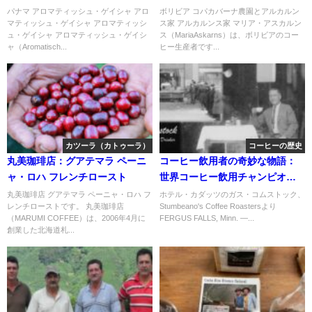
パナマ アロマティッシュ・ゲイシャ アロ
ボリビア コパカバーナ農園とアルカルン
マティッシュ・ゲイシャ アロマティッシ
ス家 アルカルンス家 マリア・アスカルン
ュ・ゲイシャ アロマティッシュ・ゲイシ
ス（MariaAskarns）は、ボリビアのコー
ャ（Aromatisch...
ヒー生産者です...
カツーラ（カトゥーラ）
コーヒーの歴史
丸美珈琲店：グアテマラ ペーニ
コーヒー飲用者の奇妙な物語：
ャ・ロハ フレンチロースト
世界コーヒー飲用チャンピオン
のガス・コムストック
丸美珈琲店 グアテマラ ペーニャ・ロハ フ
ホテル・カダッツのガス・コムストック、
レンチローストです。 丸美珈琲店
Stumbeano's Coffee Roastersより
（MARUMI COFFEE）は、2006年4月に
FERGUS FALLS, Minn. —...
創業した北海道札...