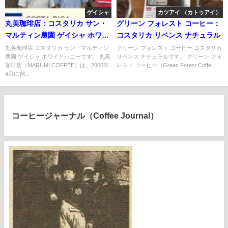
ゲイシャ
カツアイ （カトゥアイ）
丸美珈琲店：コスタリカ サン・
グリーン フォレスト コーヒー：
マルティン農園 ゲイシャ ホワイ
コスタリカ リベンス ナチュラル
トハニー
丸美珈琲店 コスタリカ サン・マルティン
グリーン フォレスト コーヒー コスタリカ
農園 ゲイシャ ホワイトハニーです。 丸美
リベンス ナチュラルです。 グリーン フォ
珈琲店（MARUMI COFFEE）は、2006年
レスト コーヒー（Green Forest Coffe...
4月に創...
コーヒージャーナル（Coffee Journal）