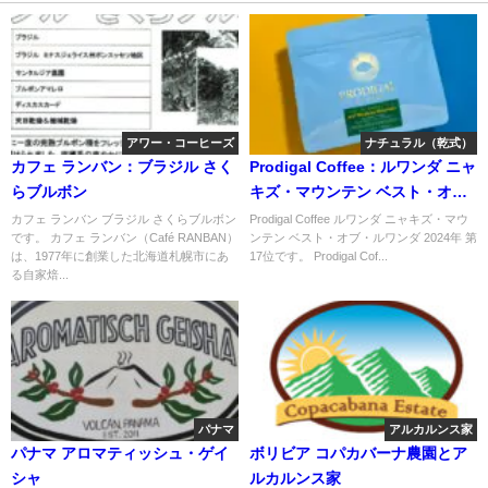
アワー・コーヒーズ
ナチュラル（乾式）
カフェ ランバン：ブラジル さく
Prodigal Coffee：ルワンダ ニャ
らブルボン
キズ・マウンテン ベスト・オ
ブ・ルワンダ 2024年 第17位
カフェ ランバン ブラジル さくらブルボン
Prodigal Coffee ルワンダ ニャキズ・マウ
です。 カフェ ランバン（Café RANBAN）
ンテン ベスト・オブ・ルワンダ 2024年 第
は、1977年に創業した北海道札幌市にあ
17位です。 Prodigal Cof...
る自家焙...
パナマ
アルカルンス家
パナマ アロマティッシュ・ゲイ
ボリビア コパカバーナ農園とア
シャ
ルカルンス家