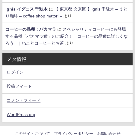
ignis イグニス 千駄木
に
【 東京都 文京区 】ignis 千駄木 – まと
り珈琲 – coffee shop matori –
より
コーヒーの品種：パカマラ
に
スペシャリティコーヒーにも登場
する品種「パカマラ種」のご紹介！｜コーヒーの品種に詳しくな
ろう！ | ねことコーヒーとお茶
より
メタ情報
ログイン
投稿フィード
コメントフィード
WordPress.org
このサイトについて
プライバシーポリシー
お問い合わせ