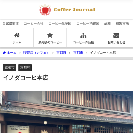
自家焙煎店
コーヒー会社
コーヒー生産国
コーヒー消費国
品種
精製方法
ホーム
最高級のコーヒー
コーヒーの品種
お問い合わせ
ホーム
喫茶店（カフェ）
京都府
京都市
イノダコーヒ本店
京都市
京都府
イノダコーヒ本店