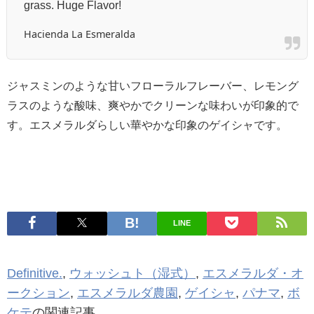
grass. Huge Flavor!
Hacienda La Esmeralda
ジャスミンのような甘いフローラルフレーバー、レモング
ラスのような酸味、爽やかでクリーンな味わいが印象的で
す。エスメラルダらしい華やかな印象のゲイシャです。
LINE
Definitive.
,
ウォッシュト（湿式）
,
エスメラルダ・オ
ークション
,
エスメラルダ農園
,
ゲイシャ
,
パナマ
,
ボ
ケテ
の関連記事