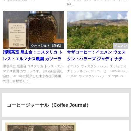
RA...
ウォッシュト（湿式）
イエメン
讃喫茶室 尾山台：コスタリカ ト
サザコーヒー：イエメン ウェス
レス・エルマナス農園 カツーラ
タン・ハラーズ ジャディ ナチュ
ラル シェバ・コーヒー 2021年
讃喫茶室 尾山台 コスタリカ トレス・エル
イエメン ウェスタン・ハラーズ ジャディ
マナス農園 カツーラです。 讃喫茶室 尾山
ナチュラル シェバ・コーヒー 2021年 ハラ
ハラーズ/01
台は、2018年に開業した東京都世田谷区
ーズ/01 ウェスタン・ハラーズ https://v...
の尾山台駅近くに...
コーヒージャーナル（Coffee Journal）