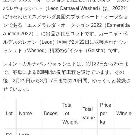
バル ウォッシュト（Leon Carnaval Washed）は、2022年
に行われたエスメラルダ農園のプライベート・オークショ
ンである「エスメラルダ・オークション 2022（Esmeralda
Auction 2022）」に出品されたロットです。カーニャ・ベ
ルデスのレオン（Leon）区画で2月22日に収穫されたウォ
ッシュト（Washed）精製のゲイシャ（Geisha）です。
レオン・カルナバル ウォッシュトは、2月22日から25日ま
で、酵母による60時間の発酵工程を設けています。その
後、2月25日から3月17日までの20日間、ゆっくりと乾燥さ
せています。
Total
Price
Total
Lot
Name
Boxes
Lot
per
Winning
Value
Weight
kg