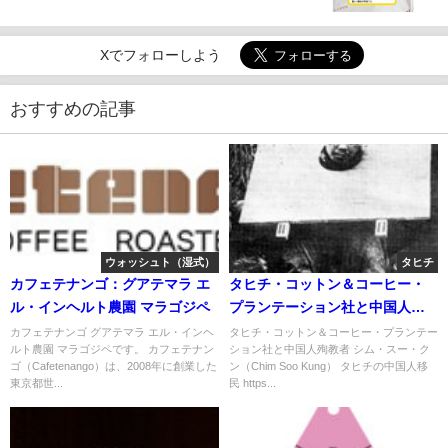
Xでフォローしよう
おすすめの記事
ウォッシュト（湿式）
タヒチ
カフェテナンゴ：グアテマラ エ
タヒチ・コットン＆コーヒー・
ル・インヘルト農園 マラゴジペ
プランテーション社と中国人殉
教者 シム・スー・クン（Chim
カフェテナンゴ グアテマラ エル・インヘ
タヒチ・コットン＆コーヒー・プランテー
ルト農園 マラゴジペです。 カフェテナン
ション社と中国人殉教者 シム・スー・ク
Soo Kung）
ゴ（Cafetenango）は、2008年に創業した
ン（Chim Soo Kung） タヒチの中国人移
東京都世...
民 https...