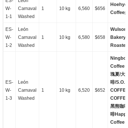
ES-
León
Hoehye
W-
Carnaval
1
10 kg
6,560
$656
Coffeepl
1-1
Washed
ES-
León
Wulson
W-
Carnaval
1
10 kg
6,580
$658
Bakery 
1-2
Washed
Roaster
Ningbo 
Coffee
瑰夏/大
ES-
León
啡/S.O.E
W-
Carnaval
1
10 kg
6,520
$652
COFFEE
1-3
Washed
COFFE
黑熊咖啡
啡Happe
Coffee