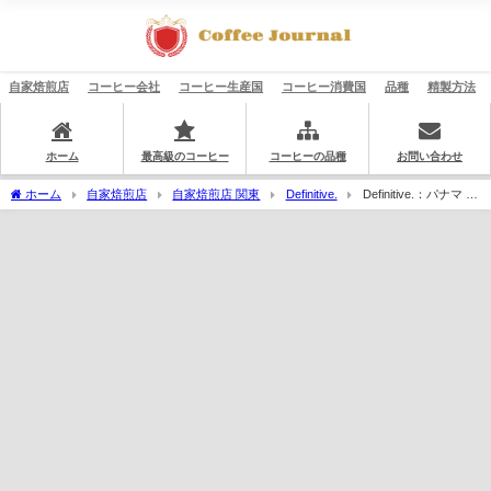
自家焙煎店
コーヒー会社
コーヒー生産国
コーヒー消費国
品種
精製方法
ホーム
最高級のコーヒー
コーヒーの品種
お問い合わせ
ホーム
自家焙煎店
自家焙煎店 関東
Definitive.
Definitive.：パナマ エ
スメラルダ エスメラルダ・オークション 2022 ES-W-1 レオン・カルナバル ウォッシ
ュト