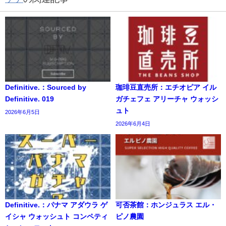
Definitive.：Sourced by
珈琲豆直売所：エチオピア イル
Definitive. 019
ガチェフェ アリーチャ ウォッシ
ュト
2026年6月5日
2026年6月4日
Definitive.：パナマ アダウラ ゲ
可否茶館：ホンジュラス エル・
イシャ ウォッシュト コンペティ
ピノ農園