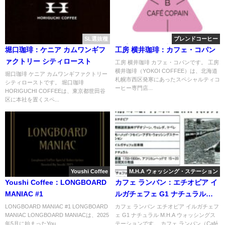
SL選抜種
ブレンドコーヒー
堀口珈琲：ケニア カムワンギフ
工房 横井珈琲：カフェ・コパン
ァクトリー シティロースト
工房 横井珈琲 カフェ・コパンです。 工房
横井珈琲（YOKOI COFFEE）は、北海道
堀口珈琲 ケニア カムワンギファクトリー
札幌市西区発寒にあったスペシャルティコ
シティローストです。 堀口珈琲
ーヒー専門店...
HORIGUCHI COFFEEは、東京都世田谷
区に本社を置くスペ...
Youshi Coffee
M.H.A ウォッシング・ステーション
Youshi Coffee：LONGBOARD
カフェ ランバン：エチオピア イ
MANIAC #1
ルガチェフェ G1 ナチュラル
M.H.A ウォッシングステーショ
LONGBOARD MANIAC #1 LONGBOARD
カフェ ランバン エチオピア イルガチェフ
MANIAC LONGBOARD MANIACは、2025
ェ G1 ナチュラル M.H.A ウォッシングス
ン
年5月に始まったYou...
テーションです。 カフェ ランバン（Café