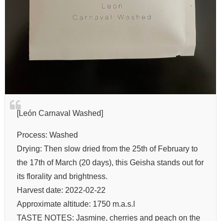
[León Carnaval Washed]
Process: Washed
Drying: Then slow dried from the 25th of February to
the 17th of March (20 days), this Geisha stands out for
its florality and brightness.
Harvest date: 2022-02-22
Approximate altitude: 1750 m.a.s.l
TASTE NOTES: Jasmine, cherries and peach on the