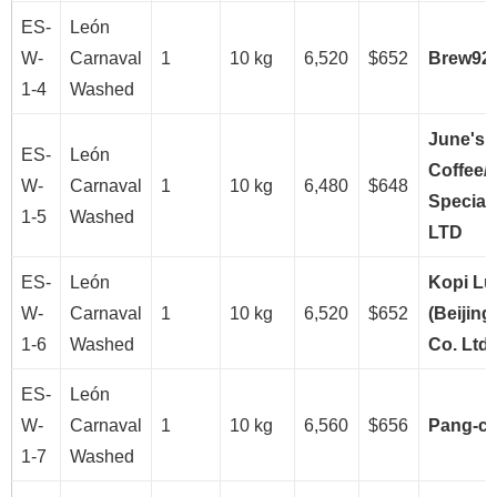
ES-
León
W-
Carnaval
1
10 kg
6,520
$652
Brew92
1-4
Washed
June's 
ES-
León
Coffee/
W-
Carnaval
1
10 kg
6,480
$648
Specialt
1-5
Washed
LTD
ES-
León
Kopi L
W-
Carnaval
1
10 kg
6,520
$652
(Beijing
1-6
Washed
Co. Ltd
ES-
León
W-
Carnaval
1
10 kg
6,560
$656
Pang-c
1-7
Washed