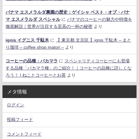
パナマ エスメラルダ農園の歴史：ゲイシャ ベスト・オブ・パナ
マ エスメラルダ スペシャル
に
パナマのコーヒーの魅力や特徴を
徹底解説｜世界が注目する至高の一杯の秘密
より
ignis イグニス 千駄木
に
【 東京都 文京区 】ignis 千駄木 – まと
り珈琲 – coffee shop matori –
より
コーヒーの品種：パカマラ
に
スペシャリティコーヒーにも登場
する品種「パカマラ種」のご紹介！｜コーヒーの品種に詳しくな
ろう！ | ねことコーヒーとお茶
より
メタ情報
ログイン
投稿フィード
コメントフィード