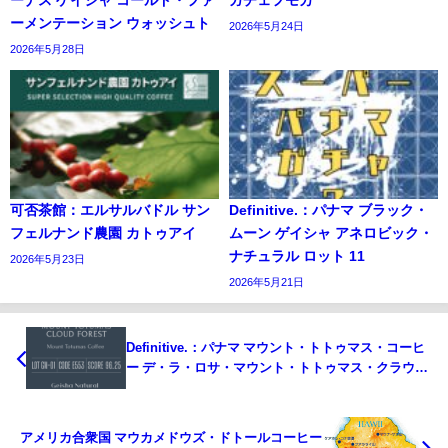
ーメンテーション ウォッシュト
2026年5月24日
2026年5月28日
可否茶館：エルサルバドル サン
Definitive.：パナマ ブラック・
フェルナンド農園 カトゥアイ
ムーン ゲイシャ アネロビック・
ナチュラル ロット 11
2026年5月23日
2026年5月21日
Definitive.：パナマ マウント・トトゥマス・コーヒ
ー デ・ラ・ロサ・マウント・トトゥマス・クラウ
ド・フォレスト ベスト・オブ・パナマ 2023年 ゲイ
シャ ナチュラル部門 第1位
アメリカ合衆国 マウカメドウズ・ドトールコーヒー