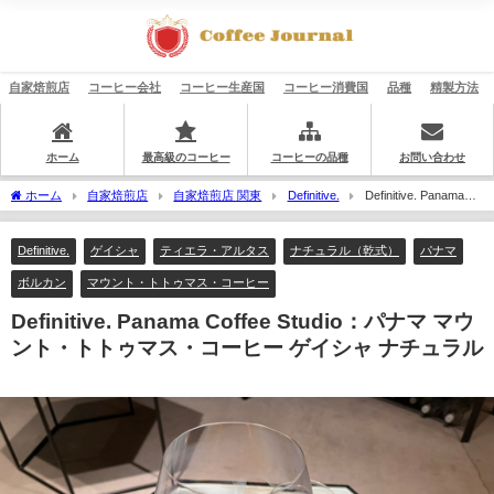
自家焙煎店
コーヒー会社
コーヒー生産国
コーヒー消費国
品種
精製方法
ホーム
最高級のコーヒー
コーヒーの品種
お問い合わせ
ホーム
自家焙煎店
自家焙煎店 関東
Definitive.
Definitive. Panama
Coffee Studio：パナマ マウント・トトゥマス・コーヒー ゲイシャ ナチュラル
Definitive.
ゲイシャ
ティエラ・アルタス
ナチュラル（乾式）
パナマ
ボルカン
マウント・トトゥマス・コーヒー
Definitive. Panama Coffee Studio：パナマ マウ
ント・トトゥマス・コーヒー ゲイシャ ナチュラル