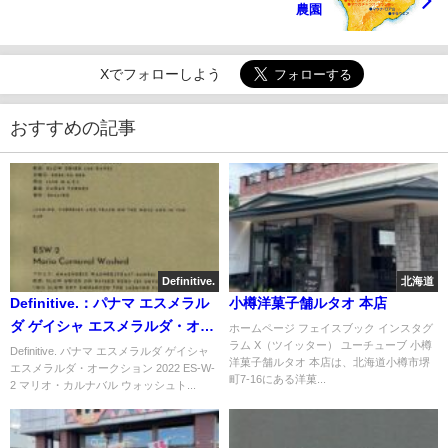
農園
Xでフォローしよう
おすすめの記事
Definitive.
北海道
Definitive.：パナマ エスメラル
小樽洋菓子舗ルタオ 本店
ダ ゲイシャ エスメラルダ・オー
ホームページ フェイスブック インスタグ
ラム X（ツイッター） ユーチューブ 小樽
クション 2022 ES-W-2 マリオ・
Definitive. パナマ エスメラルダ ゲイシャ
洋菓子舗ルタオ 本店は、北海道小樽市堺
エスメラルダ・オークション 2022 ES-W-
カルナバル ウォッシュト
町7-16にある洋菓...
2 マリオ・カルナバル ウォッシュト...