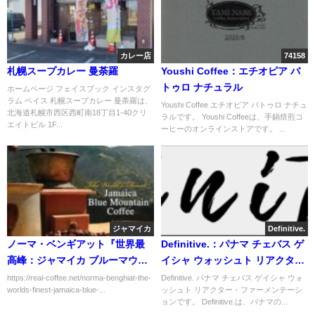
カレー店
74158
札幌スープカレー 曼荼羅
Youshi Coffee：エチオピア バ
トゥロ ナチュラル
ホームページ フェイスブック インスタグ
ラム ベイス 札幌スープカレー 曼荼羅は、
Youshi Coffee エチオピア バトゥロ ナチュ
北海道札幌市西区西町南18丁目1-40クリ
ラルです。 Youshi Coffeeは、手鍋焙煎コ
エイトビル 1F...
ーヒーのオンラインストアです。 ...
ジャマイカ
Definitive.
ノーマ・ベンギアット『世界最
Definitive.：パナマ チェバス ゲ
高峰：ジャマイカ ブルーマウン
イシャ ウォッシュト リアクタ
テン コーヒー』（２）：ミドル
ー・ファーメンテーション
https://real-coffee.net/norma-benghiat-the-
Definitive. パナマ チェバス ゲイシャ ウォ
worlds-finest-jamaica-blue-...
ッシュト リアクター・ファーメンテーシ
トン文書
ョンです。 Definitive.は、パナマの...