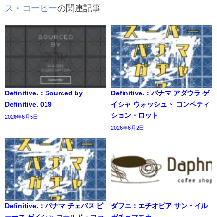
ス・コーヒー
の関連記事
Definitive.：Sourced by
Definitive.：パナマ アダウラ ゲ
Definitive. 019
イシャ ウォッシュト コンペティ
ション・ロット
2026年6月5日
2026年6月2日
Definitive.：パナマ チェバス ビ
ダフニ：エチオピア サン・イル
ーナス ゲイシャ コールド・ファ
ガチェフモカ