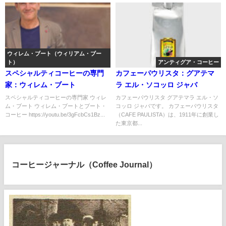
ウィレム・ブート（ウィリアム・ブー
ト）
アンティグア・コーヒー
スペシャルティコーヒーの専門
カフェーパウリスタ：グアテマ
家：ウィレム・ブート
ラ エル・ソコッロ ジャバ
スペシャルティコーヒーの専門家 ウィレ
カフェーパウリスタ グアテマラ エル・ソ
ム・ブート ウィレム・ブートとブート・
コッロ ジャバです。 カフェーパウリスタ
コーヒー https://youtu.be/3gFcbCs1Bz...
（CAFE PAULISTA）は、1911年に創業し
た東京都...
コーヒージャーナル（Coffee Journal）