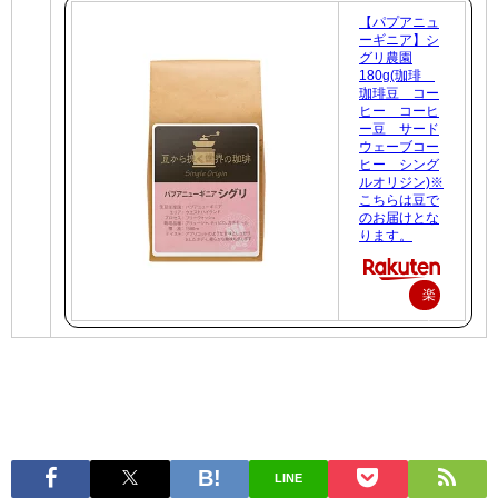
【パプアニュ
ーギニア】シ
グリ農園
180g(珈琲
珈琲豆 コー
ヒー コーヒ
ー豆 サード
ウェーブコー
ヒー シング
ルオリジン)※
こちらは豆で
のお届けとな
ります。
楽
天
で
購
入
LINE