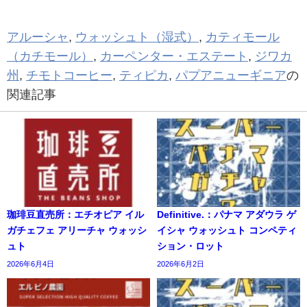
アルーシャ
,
ウォッシュト（湿式）
,
カティモール
（カチモール）
,
カーペンター・エステート
,
ジワカ
州
,
チモトコーヒー
,
ティピカ
,
パプアニューギニア
の
関連記事
珈琲豆直売所：エチオピア イル
Definitive.：パナマ アダウラ ゲ
ガチェフェ アリーチャ ウォッシ
イシャ ウォッシュト コンペティ
ュト
ション・ロット
2026年6月4日
2026年6月2日