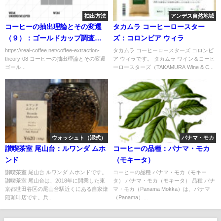
抽出方法
アンデス自然地域
コーヒーの抽出理論とその変遷
タカムラ コーヒーロースター
（９）：ゴールドカップ調査と
ズ：コロンビア ウィラ
ヨーロッパの嗜好
https://real-coffee.net/coffee-extraction-
タカムラ コーヒーロースターズ コロンビ
theory-08 コーヒーの抽出理論とその変遷
ア ウィラです。 タカムラ ワイン＆コーヒ
ゴール...
ーロースターズ（TAKAMURA Wine & C...
ウォッシュト（湿式）
パナマ・モカ
讃喫茶室 尾山台：ルワンダ ムホ
コーヒーの品種：パナマ・モカ
ンド
（モキータ）
讃喫茶室 尾山台 ルワンダ ムホンドです。
コーヒーの品種 パナマ・モカ（モキー
讃喫茶室 尾山台は、2018年に開業した東
タ） パナマ・モカ（モキータ） 品種 パナ
京都世田谷区の尾山台駅近くにある自家焙
マ・モカ（Panama Mokka）は、パナマ
煎珈琲店です。兵...
（Panama）...