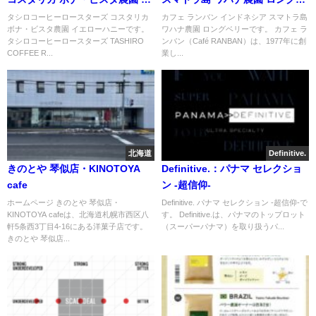
エローハニー
リー
タシロコーヒーロースターズ コスタリカ
カフェ ランバン インドネシア スマトラ島
ボナ・ビスタ農園 イエローハニーです。
ワハナ農園 ロングベリーです。 カフェ ラ
タシロコーヒーロースターズ TASHIRO
ンバン（Café RANBAN）は、1977年に創
COFFEE R...
業し...
北海道
Definitive.
きのとや 琴似店・KINOTOYA
Definitive.：パナマ セレクショ
cafe
ン -超信仰-
ホームページ きのとや 琴似店・
Definitive. パナマ セレクション -超信仰-で
KINOTOYA cafeは、北海道札幌市西区八
す。 Definitive.は、パナマのトップロット
軒5条西3丁目4-16にある洋菓子店です。
（スーパーパナマ）を取り扱うパ...
きのとや 琴似店...