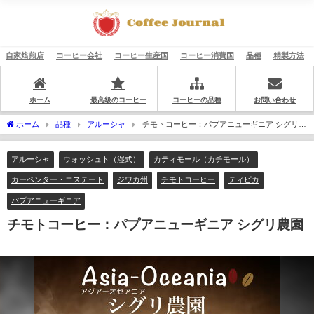
自家焙煎店
コーヒー会社
コーヒー生産国
コーヒー消費国
品種
精製方法
ホーム
最高級のコーヒー
コーヒーの品種
お問い合わせ
ホーム
品種
アルーシャ
チモトコーヒー：パプアニューギニア シグリ農
園
アルーシャ
ウォッシュト（湿式）
カティモール（カチモール）
カーペンター・エステート
ジワカ州
チモトコーヒー
ティピカ
パプアニューギニア
チモトコーヒー：パプアニューギニア シグリ農園