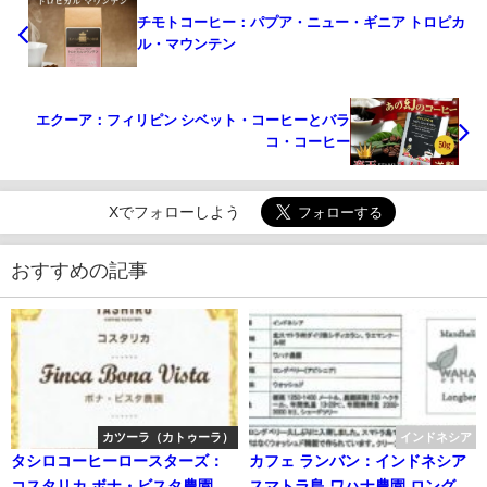
チモトコーヒー：パプア・ニュー・ギニア トロピカ
ル・マウンテン
エクーア：フィリピン シベット・コーヒーとバラ
コ・コーヒー
Xでフォローしよう
おすすめの記事
カツーラ（カトゥーラ）
インドネシア
タシロコーヒーロースターズ：
カフェ ランバン：インドネシア
コスタリカ ボナ・ビスタ農園 イ
スマトラ島 ワハナ農園 ロングベ