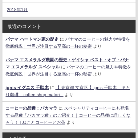
2018年1月
最近のコメント
パナマ ハートマン家の歴史
に
パナマのコーヒーの魅力や特徴を
徹底解説｜世界が注目する至高の一杯の秘密
より
パナマ エスメラルダ農園の歴史：ゲイシャ ベスト・オブ・パナ
マ エスメラルダ スペシャル
に
パナマのコーヒーの魅力や特徴を
徹底解説｜世界が注目する至高の一杯の秘密
より
ignis イグニス 千駄木
に
【 東京都 文京区 】ignis 千駄木 – まと
り珈琲 – coffee shop matori –
より
コーヒーの品種：パカマラ
に
スペシャリティコーヒーにも登場
する品種「パカマラ種」のご紹介！｜コーヒーの品種に詳しくな
ろう！ | ねことコーヒーとお茶
より