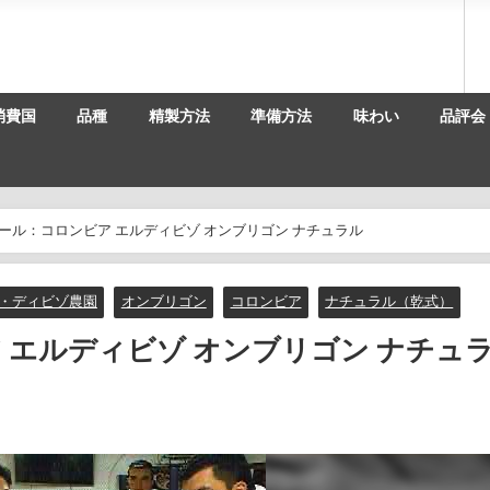
消費国
品種
精製方法
準備方法
味わい
品評会
ール：コロンビア エルディビゾ オンブリゴン ナチュラル
・ディビゾ農園
オンブリゴン
コロンビア
ナチュラル（乾式）
 エルディビゾ オンブリゴン ナチュ