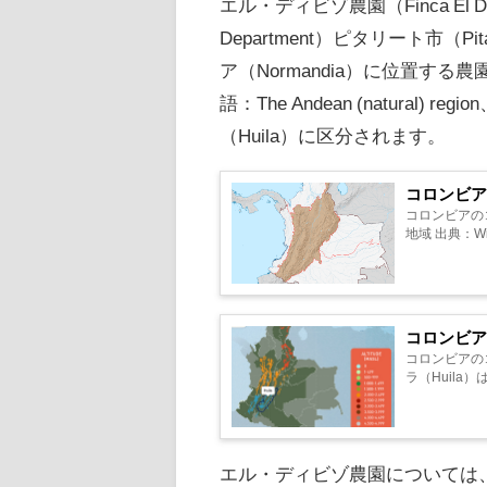
エル・ディビゾ農園（Finca El D
Department）ピタリート市（Pita
ア（Normandia）に位置
語：The Andean (natural) reg
（Huila）に区分されます。
コロンビ
コロンビアの
地域 出典：Wi
コロンビ
コロンビアの
ラ（Huila）
エル・ディビゾ農園については