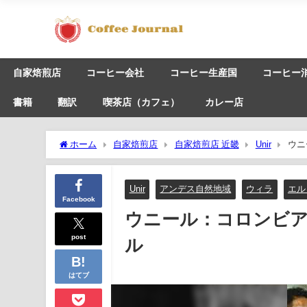
自家焙煎店
コーヒー会社
コーヒー生産国
コーヒー
書籍
翻訳
喫茶店（カフェ）
カレー店
ホーム
自家焙煎店
自家焙煎店 近畿
Unir
ウニ
Unir
アンデス自然地域
ウィラ
エル
Facebook
ウニール：コロンビア
post
ル
はてブ