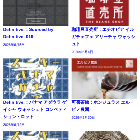
Definitive.：Sourced by
珈琲豆直売所：エチオピア イル
Definitive. 019
ガチェフェ アリーチャ ウォッシ
ュト
2026年6月5日
2026年6月4日
Definitive.：パナマ アダウラ ゲ
可否茶館：ホンジュラス エル・
イシャ ウォッシュト コンペティ
ピノ農園
ション・ロット
2026年5月30日
2026年6月2日