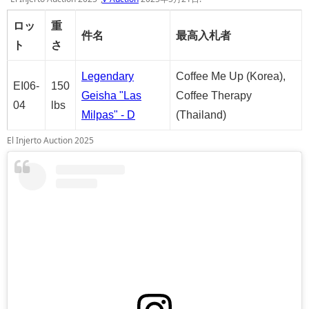
ロッ
重
件名
最高入札者
ト
さ
Legendary
Coffee Me Up (Korea),
EI06-
150
Geisha "Las
Coffee Therapy
04
lbs
Milpas" - D
(Thailand)
El Injerto Auction 2025