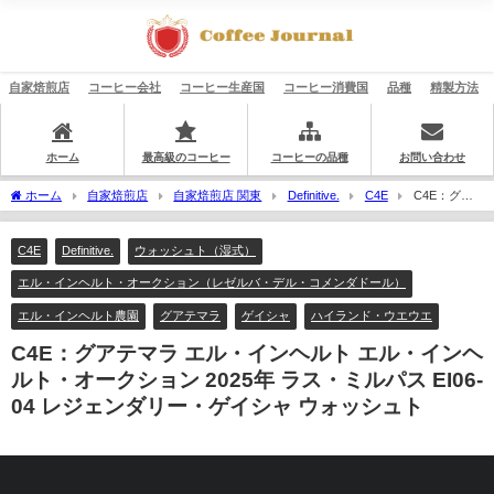
自家焙煎店
コーヒー会社
コーヒー生産国
コーヒー消費国
品種
精製方法
ホーム
最高級のコーヒー
コーヒーの品種
お問い合わせ
ホーム
自家焙煎店
自家焙煎店 関東
Definitive.
C4E
C4E：グア
テマラ エル・インヘルト エル・インヘルト・オークション 2025年 ラス・ミルパス
EI06-04 レジェンダリー・ゲイシャ ウォッシュト
C4E
Definitive.
ウォッシュト（湿式）
エル・インヘルト・オークション（レゼルバ・デル・コメンダドール）
エル・インヘルト農園
グアテマラ
ゲイシャ
ハイランド・ウエウエ
C4E：グアテマラ エル・インヘルト エル・インヘ
ルト・オークション 2025年 ラス・ミルパス EI06-
04 レジェンダリー・ゲイシャ ウォッシュト