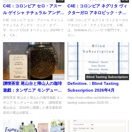
C4E：コロンビア セロ・アスー
C4E：コロンビア ネグリタ ヴィ
ル ゲイシャ ナチュラル アンデ
クターガロ アネロビック・ナチ
ス・コック・オブ・ザ・ロック
ュラル
C4E コロンビア セロ・アスール ゲイシャ
C4E コロンビア ネグリタ ヴィクターガロ
ナチュラル アンデス・コック・オブ・
アネロビック・ナチュラルです。 C4E
CGLE オークション 2024年
ザ・ロック CGLE オークション 2024年で
は、Definitive.のノンパナマ部門です。 コ
す。 C4...
ロン...
KP423
Blind Tasting Subscription
讃喫茶室 尾山台と帰山人の珈琲
Definitive.：Blind Tasting
遊戯：タンザニア モンデュール
Subscription 2026年4月
AA
讃喫茶室 尾山台と帰山人の珈琲遊戯 タン
https://real-coffee.net/definitive-blind-
ザニア モンデュール AAです。 讃喫茶室
tasting-subscription-2026-03 ...
尾山台は、2018年に開業した東京都世田
谷区の尾山台駅近...