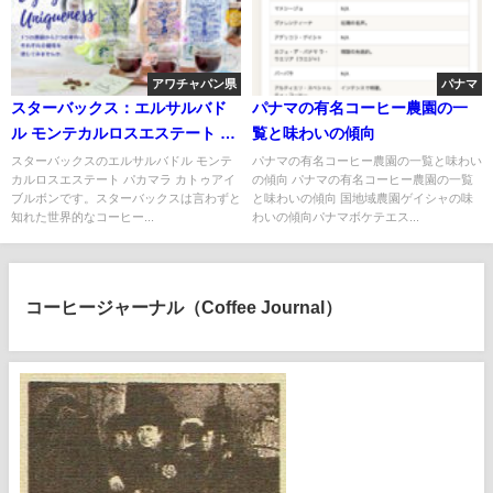
アワチャパン県
パナマ
スターバックス：エルサルバド
パナマの有名コーヒー農園の一
ル モンテカルロスエステート パ
覧と味わいの傾向
カマラ カトゥアイ ブルボン
スターバックスのエルサルバドル モンテ
パナマの有名コーヒー農園の一覧と味わい
カルロスエステート パカマラ カトゥアイ
の傾向 パナマの有名コーヒー農園の一覧
ブルボンです。スターバックスは言わずと
と味わいの傾向 国地域農園ゲイシャの味
知れた世界的なコーヒー...
わいの傾向パナマボケテエス...
コーヒージャーナル（Coffee Journal）