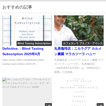
おすすめの記事
Blind Tasting Subscription
カフェタレラ ブエノス・アイレス
Definitive.：Blind Tasting
丸美珈琲店：ニカラグア カルメ
Subscription 2025年4月
ン農園 マラカツーラ ハニー
https://real-coffee.net/definitive-blind-
丸美珈琲店 ニカラグア カルメン農園 マラ
tasting-subscription-2025-03 ...
カツーラ ハニーです。 丸美珈琲店
（MARUMI COFFEE）は、2006年4月に
創業した北海道...
C4E
C4E