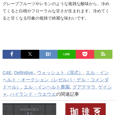
グレープフルーツやレモンのような複雑な酸味から、冷め
てくると白桃やフローラルな甘さが生まれます。冷めてく
ると甘くなる印象の複雑で綺麗な味わいです。
LINE
C4E
,
Definitive.
,
ウォッシュト（湿式）
,
エル・イン
ヘルト・オークション（レゼルバ・デル・コメンダ
ドール）
,
エル・インヘルト農園
,
グアテマラ
,
ゲイシ
ャ
,
ハイランド・ウエウエ
の関連記事