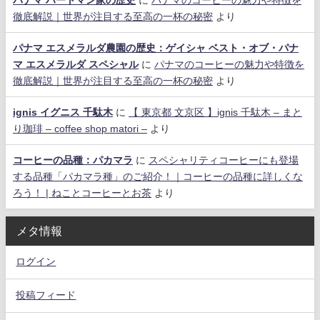
徹底解説｜世界が注目する至高の一杯の秘密
より
パナマ エスメラルダ農園の歴史：ゲイシャ ベスト・オブ・パナ
マ エスメラルダ スペシャル
に
パナマのコーヒーの魅力や特徴を
徹底解説｜世界が注目する至高の一杯の秘密
より
ignis イグニス 千駄木
に
【 東京都 文京区 】ignis 千駄木 – まと
り珈琲 – coffee shop matori –
より
コーヒーの品種：パカマラ
に
スペシャリティコーヒーにも登場
する品種「パカマラ種」のご紹介！｜コーヒーの品種に詳しくな
ろう！ | ねことコーヒーとお茶
より
メタ情報
ログイン
投稿フィード