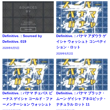
Definitive.：Sourced by
Definitive.：パナマ アダウラ ゲ
Definitive. 019
イシャ ウォッシュト コンペティ
ション・ロット
2026年6月5日
2026年6月2日
Definitive.：パナマ チェバス ビ
Definitive.：パナマ ブラック・
ーナス ゲイシャ コールド・ファ
ムーン ゲイシャ アネロビック・
ーメンテーション ウォッシュト
ナチュラル ロット 11