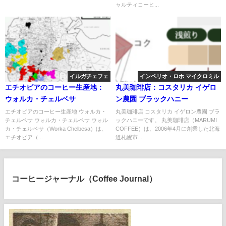
ャルティコーヒ...
イルガチェフェ
インペリオ・ロホ マイクロミル
エチオピアのコーヒー生産地：
丸美珈琲店：コスタリカ イゲロ
ウォルカ・チェルベサ
ン農園 ブラックハニー
エチオピアのコーヒー生産地 ウォルカ・
丸美珈琲店 コスタリカ イゲロン農園 ブラ
チェルベサ ウォルカ・チェルベサ ウォル
ックハニーです。 丸美珈琲店（MARUMI
カ・チェルベサ（Worka Chelbesa）は、
COFFEE）は、2006年4月に創業した北海
エチオピア（...
道札幌市...
コーヒージャーナル（Coffee Journal）