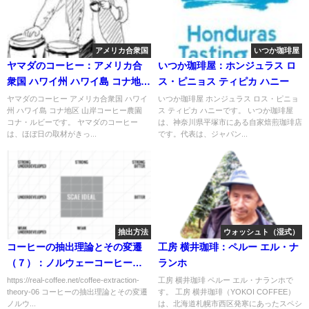
アメリカ合衆国
いつか珈琲屋
ヤマダのコーヒー：アメリカ合
いつか珈琲屋：ホンジュラス ロ
衆国 ハワイ州 ハワイ島 コナ地区
ス・ピニョス ティピカ ハニー
山岸コーヒー農園 コナ・ルビー
ヤマダのコーヒー アメリカ合衆国 ハワイ
いつか珈琲屋 ホンジュラス ロス・ピニョ
州 ハワイ島 コナ地区 山岸コーヒー農園
ス ティピカ ハニーです。 いつか珈琲屋
コナ・ルビーです。 ヤマダのコーヒー
は、神奈川県平塚市にある自家焙煎珈琲店
は、ほぼ日の取材がきっ...
です。代表は、ジャパン...
抽出方法
ウォッシュト（湿式）
コーヒーの抽出理論とその変遷
工房 横井珈琲：ペルー エル・ナ
（７）：ノルウェーコーヒー協
ランホ
会とヨーロッパコーヒー抽出セ
https://real-coffee.net/coffee-extraction-
工房 横井珈琲 ペルー エル・ナランホで
theory-06 コーヒーの抽出理論とその変遷
す。 工房 横井珈琲（YOKOI COFFEE）
ンター
ノルウ...
は、北海道札幌市西区発寒にあったスペシ