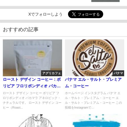
Xでフォローしよう
おすすめの記事
アグリカフェ
パナマ
ロースト デザイン コーヒー：ボ
パナマ エル・サルト・プレミア
リビア フロリポンディオ パカマ
ム・コーヒー
ラ アネロビック・ナチュラル
ロースト デザイン コーヒー ボリビア フ
ホームページ インスタグラム パナマ エ
ロリポンディオ パカマラ アネロビック・
ル・サルト・プレミアム・コーヒー エ
ナチュラルです。 ロースト デザイン コー
ル・サルト・プレミアム・コーヒー この
ヒー（Roast...
投稿をInstagramで...