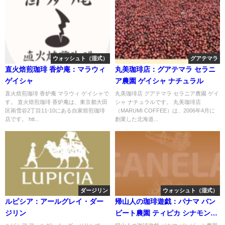
ウォッシュト（湿式）
グアテマラ
直火焙煎珈琲 香炉庵：マラウィ
丸美珈琲店：グアテマラ セラニ
ゲイシャ
ア農園 ゲイシャ ナチュラル
直火焙煎珈琲 香炉庵 マラウィ ゲイシャで
丸美珈琲店 グアテマラ セラニア農園 ゲイ
す。 直火焙煎珈琲 香炉庵は、東京都大田
シャ ナチュラルです。 丸美珈琲店
区南雪谷2丁目11-10にある自家焙煎珈琲
（MARUMI COFFEE）は、2006年4月に
店です。 htt...
創業した北海道...
ダージリン
ウォッシュト（湿式）
ルピシア：アールグレイ・ダー
帰山人の珈琲遊戯：パナマ バン
ジリン
ビート農園 ティピカ シナモン含
浸