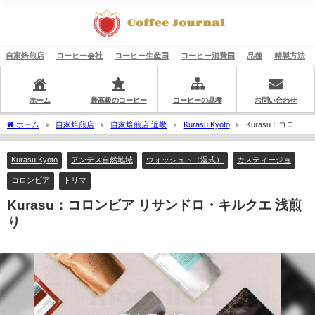
自家焙煎店
コーヒー会社
コーヒー生産国
コーヒー消費国
品種
精製方法
ホーム
最高級のコーヒー
コーヒーの品種
お問い合わせ
ホーム
自家焙煎店
自家焙煎店 近畿
Kurasu Kyoto
Kurasu：コロン
ビア リサンドロ・キルクエ 浅煎り
Kurasu Kyoto
アンデス自然地域
ウォッシュト（湿式）
カスティージョ
コロンビア
トリマ
Kurasu：コロンビア リサンドロ・キルクエ 浅煎
り