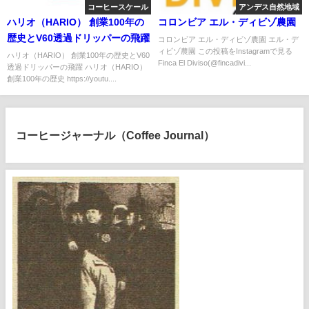
コーヒースケール
アンデス自然地域
ハリオ（HARIO） 創業100年の
コロンビア エル・ディビゾ農園
歴史とV60透過ドリッパーの飛躍
コロンビア エル・ディビゾ農園 エル・デ
ィビゾ農園 この投稿をInstagramで見る
ハリオ（HARIO） 創業100年の歴史とV60
Finca El Diviso(@fincadivi...
透過ドリッパーの飛躍 ハリオ（HARIO）
創業100年の歴史 https://youtu....
コーヒージャーナル（Coffee Journal）