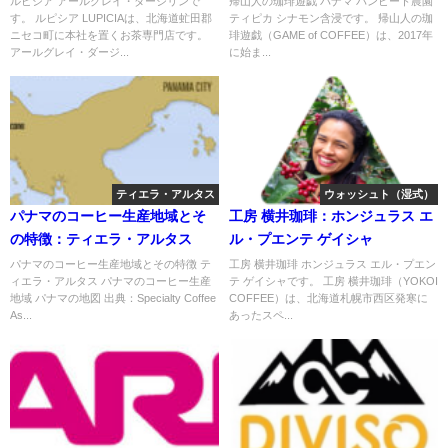
ルピシア アールグレイ・ダージリンで
帰山人の珈琲遊戯 パナマ バンビート農園
す。 ルピシア LUPICIAは、北海道虻田郡
ティピカ シナモン含浸です。 帰山人の珈
ニセコ町に本社を置くお茶専門店です。
琲遊戯（GAME of COFFEE）は、2017年
アールグレイ・ダージ...
に始ま...
ティエラ・アルタス
ウォッシュト（湿式）
パナマのコーヒー生産地域とそ
工房 横井珈琲：ホンジュラス エ
の特徴：ティエラ・アルタス
ル・プエンテ ゲイシャ
パナマのコーヒー生産地域とその特徴 テ
工房 横井珈琲 ホンジュラス エル・プエン
ィエラ・アルタス パナマのコーヒー生産
テ ゲイシャです。 工房 横井珈琲（YOKOI
地域 パナマの地図 出典：Specialty Coffee
COFFEE）は、北海道札幌市西区発寒に
As...
あったスペ...