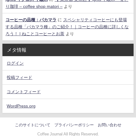
り珈琲 – coffee shop matori –
より
コーヒーの品種：パカマラ
に
スペシャリティコーヒーにも登場
する品種「パカマラ種」のご紹介！｜コーヒーの品種に詳しくな
ろう！ | ねことコーヒーとお茶
より
メタ情報
ログイン
投稿フィード
コメントフィード
WordPress.org
このサイトについて
プライバシーポリシー
お問い合わせ
Coffee Journal All Rights Reserved.