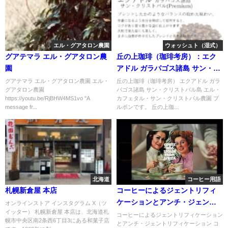
エル・グアタロン農園
ウォッシュト（湿式）
グアテマラ エル・グアタロン農
丘の上珈琲（珈琲考房）：エク
園
アドル ガラパゴス諸島 サン・ク
リストバル島 エル・カフェタ
グアテマラ エル・グアタロン農園 エル・
丘の上珈琲（珈琲考房） エクアドル ガラ
グアタロン農園
パゴス諸島 サン・クリストバル島 エル・
ル・サン・クリストバル農園 ブ
https://youtu.be/RjBHW4MS1vo "A
カフェタル・サン・クリストバル農園 ブ
ルボン
message fr...
ルボンです。 丘の上珈...
北海道
コーヒー用語
札幌新倉屋 本店
コーヒーによるジェントリフィ
ケーションとアンチ・ジェント
オンラインストア インスタグラム X（ツ
イッター） 札幌新倉屋 本店は、北海道札
リフィケーション
コーヒーによるジェントリフィケーション
幌市中央区南2条西6丁目3にある和菓子店
とアンチ・ジェントリフィケーション コ