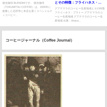
とその特徴：フライハネス・プ
徳光珈琲 BLEND#4です。 徳光珈琲
（TOKUMITSU COFFEE）は、2005年に
ラトー
グアテマラのコーヒー生産地域とその特徴
創業した石狩市に本店を置くスペシャルテ
フライハネス・プラトー グアテマラのコ
ィコーヒー...
ーヒー生産地域 グアテマラのコーヒー生
産地域 出典：Anaca...
コーヒージャーナル（Coffee Journal）