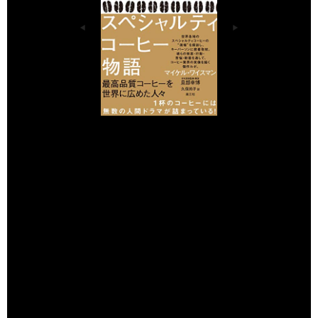
&#27005;&#24037;&#31038;
&#12473;&#12506;&#12471;&#1
2515;&#12523;&#12486;&#1245
1;&#12467;&#12540;&#12498;&
#12540;&#29289;&#35486;
Amazonで見る
楽天市場で見る
Yahoo!ショッピングで見る