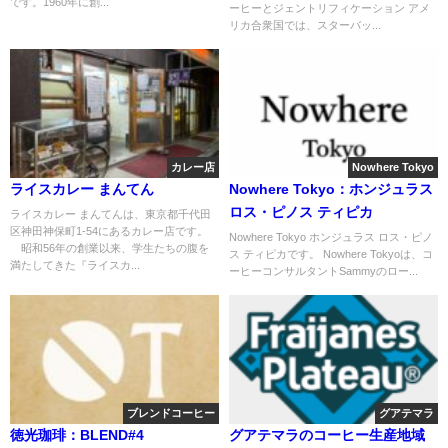
です。1960年に創...
ーヒーとジェントリフィケーション アメ
リカ合衆国では、スターバッ...
カレー店
Nowhere Tokyo
ライスカレー まんてん
Nowhere Tokyo：ホンジュラス
ロス・ピノス ティピカ
ライスカレー まんてんは、東京都千代田
区神田神保町1-54にあるカレー店です。
Nowhere Tokyo ホンジュラス ロス・ピノ
昭和56年の創業以来、学生たちの腹を
ス ティピカです。 Nowhere Tokyoは、コ
満たしてきた『ライスカ...
ーヒーコンサルタントSammyのロー...
ブレンドコーヒー
グアテマラ
徳光珈琲：BLEND#4
グアテマラのコーヒー生産地域