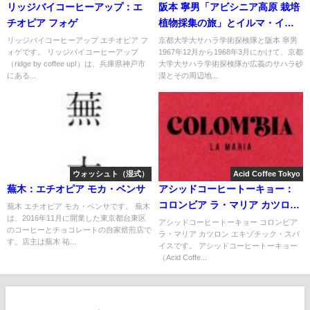
リッジバイコーヒーアップ：エ
阪本 寧男「アビシニア高原 栽培
チオピア フォゲ
植物採集の旅」とイルマ・イェ
マネ（Yilma Yemane）
リッジバイコーヒーアップ エチオピア フ
京都大学大サハラ学術探検隊と阪本 寧男
ォゲです。 リッジバイコーヒーアップ
1967年12月から1968年3月にかけて、京都
（ridge by coffee up!）は、兵庫県神戸市
大学大サハラ学術探検隊が広義のサハラ砂
にある...
漠とその周辺地...
ウォッシュト（湿式）
Acid Coffee Tokyo
蕪木：エチオピア モカ・ベンサ
アシッドコーヒートーキョー：
コロンビア ラ・マリア カツロン
蕪木 エチオピア モカ・ベンサです。 蕪木
は、2016年11月に開業した東京都台東区
エキゾチック・スパイス
アシッドコーヒートーキョー コロンビア
のコーヒーとチョコレートの自家焙煎店で
ラ・マリア カツロン エキゾチック・スパ
す。店主は蕪木 祐...
イスです。 アシッドコーヒートーキョー
（Acid Coffe...