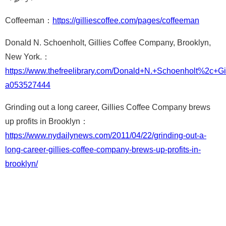
Coffeeman：
https://gilliescoffee.com/pages/coffeeman
Donald N. Schoenholt, Gillies Coffee Company, Brooklyn,
New York.：
https://www.thefreelibrary.com/Donald+N.+Schoenholt%2c
a053527444
Grinding out a long career, Gillies Coffee Company brews
up profits in Brooklyn：
https://www.nydailynews.com/2011/04/22/grinding-out-a-
long-career-gillies-coffee-company-brews-up-profits-in-
brooklyn/