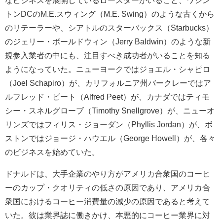
なビジネスを展開しているロースターがいること、ワシン
トンDCのM.E.スウィング（M.E. Swing）のような古くから
のリテーラーや、シアトルのスターバックス（Starbucks）
のジェリー・ボールドウィン（Jerry Baldwin）のような新
規参入業者の中にも、注目すべき成功者がいることを知る
ようになっていた。ニューヨークではジョエル・シャピロ
（Joel Schapiro）が、カリフォルニア州バークレーではア
ルフレッド・ピート（Alfred Peet）が、カナダではティモ
シー・スネルグローブ（Timothy Snellgrove）が、ニューオ
リンズではフィリス・ジョーダン（Phyllis Jordan）が、ボ
ストンではジョージ・ハウエル（George Howell）が、各々
のビジネスを始めていた。
ドナルドは、大手企業のやり方がアメリカ合衆国のコーヒ
ーのカップ・クオリティの低さの原因であり、アメリカ合
衆国におけるコーヒー消費量の減少の原因であると考えて
いた。彼は業界誌に働きかけ、本悪的にコーヒー業界に対