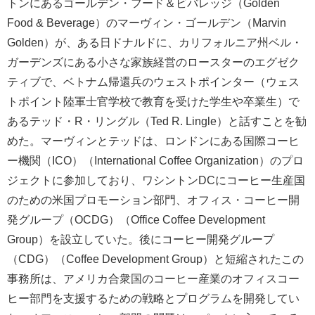
トンにあるゴールデン・フード＆ビバレッジ（Golden
Food & Beverage）のマーヴィン・ゴールデン（Marvin
Golden）が、ある日ドナルドに、カリフォルニア州ベル・
ガーデンズにある小さな家族経営のロースターのエグゼク
ティブで、ベトナム帰還兵のウェストポインター（ウェス
トポイント陸軍士官学校で教育を受けた学生や卒業生）で
あるテッド・R・リングル（Ted R. Lingle）と話すことを勧
めた。マーヴィンとテッドは、ロンドンにある国際コーヒ
ー機関（ICO）（International Coffee Organization）のプロ
ジェクトに参加しており、ワシントンDCにコーヒー生産国
のための米国プロモーション部門、オフィス・コーヒー開
発グループ（OCDG）（Office Coffee Development
Group）を設立していた。後にコーヒー開発グループ
（CDG）（Coffee Development Group）と短縮されたこの
事務所は、アメリカ合衆国のコーヒー産業のオフィスコー
ヒー部門を支援するための戦略とプログラムを開発してい