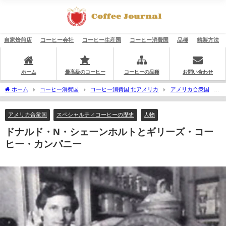
自家焙煎店
コーヒー会社
コーヒー生産国
コーヒー消費国
品種
精製方法
ホーム
最高級のコーヒー
コーヒーの品種
お問い合わせ
ホーム
コーヒー消費国
コーヒー消費国 北アメリカ
アメリカ合衆国
ドナルド・N・シェーンホルトとギリーズ・コーヒー・カンパニー
アメリカ合衆国
スペシャルティコーヒーの歴史
人物
ドナルド・N・シェーンホルトとギリーズ・コー
ヒー・カンパニー