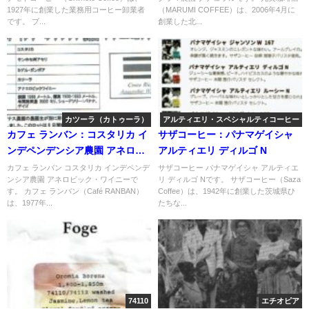
1927年に創業した業務用コーヒー卸業者
（MARUMI COFFEE）は、2006年4月に
です。 ブ...
創業した北...
カツーラ（カトゥーラ）
アルティエリ・スペシャルティコーヒー
カフェ ランバン：コスタリカ イ
サザコーヒー：パナマゲイシャ
ンデペンデンシア農園 アネロビ
アルティエリ ディルゴ N
ック・ワイニー
カフェ ランバン コスタリカ インデペンデ
サザコーヒー パナマゲイシャ アルティエ
ンシア農園 アネロビック・ワイニーで
リ ディルゴ Nです。 サザコーヒー（Saza
す。 カフェ ランバン（Café RANBAN）
Coffee）は、1942年に創業した茨城県ひ
は、1977年...
たちな...
74110
エチオピア