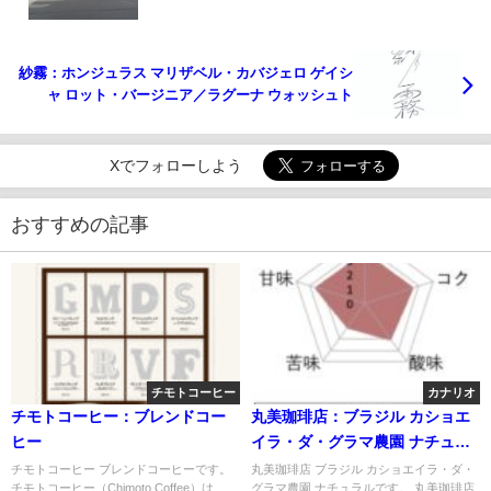
紗霧：ホンジュラス マリザベル・カバジェロ ゲイシ
ャ ロット・バージニア／ラグーナ ウォッシュト
Xでフォローしよう
おすすめの記事
チモトコーヒー
カナリオ
チモトコーヒー：ブレンドコー
丸美珈琲店：ブラジル カショエ
ヒー
イラ・ダ・グラマ農園 ナチュラ
ル
チモトコーヒー ブレンドコーヒーです。
丸美珈琲店 ブラジル カショエイラ・ダ・
チモトコーヒー（Chimoto Coffee）は、
グラマ農園 ナチュラルです。 丸美珈琲店