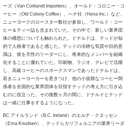
ーズ（Van Cortlandt Importers）、オールド・コロニー・コ
ーヒー（Old Colony Coffee）、ヘナ社（Hena Inc.）など、
ニューヨークのロースター数社が参加し、ワールド・コー
ヒー＆ティー誌も含まれていた。その中で、新しい業界団
体の構想についても触れられた。ドナルドは、テッドが知
的で人格者であると感じた。テッドの冷静な気質や目的意
識は、彼を天性のリーダーにし、将来的なメンバーを組織
化することに優れていた。印刷物、ラジオ、テレビで活躍
し、高級コーヒーのスポークスマンであったドナルドは、
若きニューヨーカーを惹きつけ、他の小規模なコーヒー関
係者を全国的な業界団体を目指すテッドの考え方に引き込
むのに役立った。その後数ヶ月の間に、ドナルドとテッド
は一緒に仕事をするようになった。
BC アイルランド（B.C. Ireland）のエルナ・クヌッセン
（Erna Knudsen）、テッドらカリフォルニアの業界リーダ