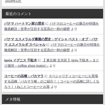
2018年1月
最近のコメント
パナマ ハートマン家の歴史
に
パナマのコーヒーの魅力や特徴を
徹底解説｜世界が注目する至高の一杯の秘密
より
パナマ エスメラルダ農園の歴史：ゲイシャ ベスト・オブ・パナ
マ エスメラルダ スペシャル
に
パナマのコーヒーの魅力や特徴を
徹底解説｜世界が注目する至高の一杯の秘密
より
ignis イグニス 千駄木
に
【 東京都 文京区 】ignis 千駄木 – まと
り珈琲 – coffee shop matori –
より
コーヒーの品種：パカマラ
に
スペシャリティコーヒーにも登場
する品種「パカマラ種」のご紹介！｜コーヒーの品種に詳しくな
ろう！ | ねことコーヒーとお茶
より
メタ情報