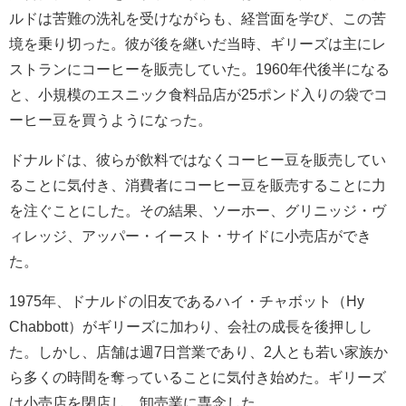
ルドは苦難の洗礼を受けながらも、経営面を学び、この苦
境を乗り切った。彼が後を継いだ当時、ギリーズは主にレ
ストランにコーヒーを販売していた。1960年代後半になる
と、小規模のエスニック食料品店が25ポンド入りの袋でコ
ーヒー豆を買うようになった。
ドナルドは、彼らが飲料ではなくコーヒー豆を販売してい
ることに気付き、消費者にコーヒー豆を販売することに力
を注ぐことにした。その結果、ソーホー、グリニッジ・ヴ
ィレッジ、アッパー・イースト・サイドに小売店ができ
た。
1975年、ドナルドの旧友であるハイ・チャボット（Hy
Chabbott）がギリーズに加わり、会社の成長を後押しし
た。しかし、店舗は週7日営業であり、2人とも若い家族か
ら多くの時間を奪っていることに気付き始めた。ギリーズ
は小売店を閉店し、卸売業に専念した。