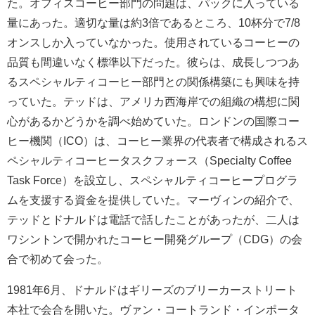
た。オフィスコーヒー部門の問題は、パックに入っている
量にあった。適切な量は約3倍であるところ、10杯分で7/8
オンスしか入っていなかった。使用されているコーヒーの
品質も間違いなく標準以下だった。彼らは、成長しつつあ
るスペシャルティコーヒー部門との関係構築にも興味を持
っていた。テッドは、アメリカ西海岸での組織の構想に関
心があるかどうかを調べ始めていた。ロンドンの国際コー
ヒー機関（ICO）は、コーヒー業界の代表者で構成されるス
ペシャルティコーヒータスクフォース（Specialty Coffee
Task Force）を設立し、スペシャルティコーヒープログラ
ムを支援する資金を提供していた。マーヴィンの紹介で、
テッドとドナルドは電話で話したことがあったが、二人は
ワシントンで開かれたコーヒー開発グループ（CDG）の会
合で初めて会った。
1981年6月、ドナルドはギリーズのブリーカーストリート
本社で会合を開いた。ヴァン・コートランド・インポータ