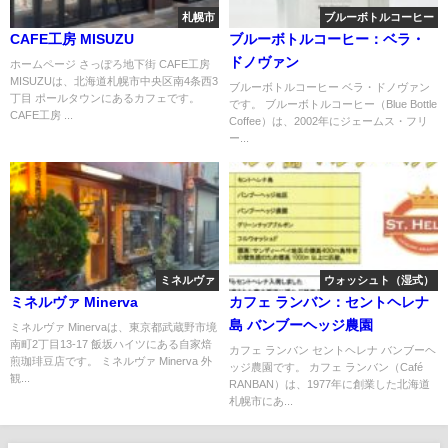
札幌市
ブルーボトルコーヒー
CAFE工房 MISUZU
ブルーボトルコーヒー：ベラ・
ドノヴァン
ホームページ さっぽろ地下街 CAFE工房
MISUZUは、北海道札幌市中央区南4条西3
ブルーボトルコーヒー ベラ・ドノヴァン
丁目 ポールタウンにあるカフェです。
です。 ブルーボトルコーヒー（Blue Bottle
CAFE工房 ...
Coffee）は、2002年にジェームス・フリ
ー...
ミネルヴァ
ウォッシュト（湿式）
ミネルヴァ Minerva
カフェ ランバン：セントヘレナ
島 バンブーヘッジ農園
ミネルヴァ Minervaは、東京都武蔵野市境
南町2丁目13-17 飯坂ハイツにある自家焙
カフェ ランバン セントヘレナ バンブーヘ
煎珈琲豆店です。 ミネルヴァ Minerva 外
ッジ農園です。 カフェ ランバン（Café
観...
RANBAN）は、1977年に創業した北海道
札幌市にあ...