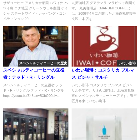
ーンウェル農園 ゲイシャ ステー
サザコーヒー アメリカ合衆国 ハワイ州 ハ
丸美珈琲店 グアテマラ マラビジャ農園で
ワイ島 コナ地区 グリーンウェル農園 ゲイ
す。 丸美珈琲店（MARUMI COFFEE）
トワイド・カッピング・コンペ
シャ ステートワイド・カッピング・コン
は、2006年4月に創業した北海道札幌市中
ティション 2019年 第1位
ペティション 20...
央区に本店を...
スペシャルティコーヒーの歴史
いわい珈琲
スペシャルティコーヒーの立役
いわい珈琲：コスタリカ ブルマ
者：テッド・R・リングル
ス ビジャ・サルチ
スペシャルティコーヒーの立役者 テッ
いわい珈琲 コスタリカ ブルマス ビジャ・
ド・R・リングル テッド・R・リングル
サルチです。 いわい珈琲は、北海道札幌
https://youtu.be/Z48LxwBXbO0?si=...
市のスペシャルティコーヒー店です。豊平
区月寒東にいわい珈琲 ...