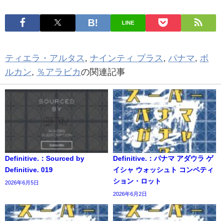
LINE
ティエラ・アルタス
,
ナインティ プラス
,
パナマ
,
ボ
ルカン
,
％アラビカ
の関連記事
Definitive.：Sourced by
Definitive.：パナマ アダウラ ゲ
Definitive. 019
イシャ ウォッシュト コンペティ
ション・ロット
2026年6月5日
2026年6月2日