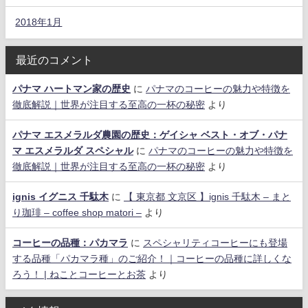
2018年1月
最近のコメント
パナマ ハートマン家の歴史
に
パナマのコーヒーの魅力や特徴を
徹底解説｜世界が注目する至高の一杯の秘密
より
パナマ エスメラルダ農園の歴史：ゲイシャ ベスト・オブ・パナ
マ エスメラルダ スペシャル
に
パナマのコーヒーの魅力や特徴を
徹底解説｜世界が注目する至高の一杯の秘密
より
ignis イグニス 千駄木
に
【 東京都 文京区 】ignis 千駄木 – まと
り珈琲 – coffee shop matori –
より
コーヒーの品種：パカマラ
に
スペシャリティコーヒーにも登場
する品種「パカマラ種」のご紹介！｜コーヒーの品種に詳しくな
ろう！ | ねことコーヒーとお茶
より