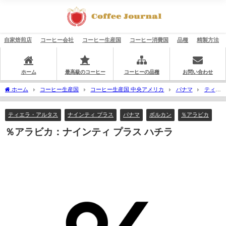
自家焙煎店
コーヒー会社
コーヒー生産国
コーヒー消費国
品種
精製方法
ホーム
最高級のコーヒー
コーヒーの品種
お問い合わせ
ホーム
コーヒー生産国
コーヒー生産国 中央アメリカ
パナマ
ティエ
ラ・アルタス
％アラビカ：ナインティ プラス ハチラ
ティエラ・アルタス
ナインティ プラス
パナマ
ボルカン
％アラビカ
％アラビカ：ナインティ プラス ハチラ