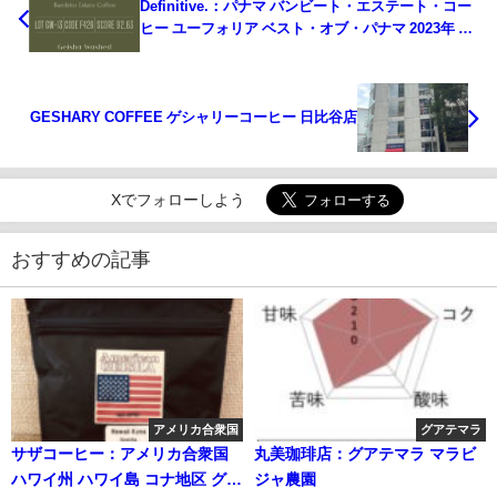
Definitive.：パナマ バンビート・エステート・コー
ヒー ユーフォリア ベスト・オブ・パナマ 2023年 ゲ
イシャ ウォッシュト部門 第13位（サンプル）
GESHARY COFFEE ゲシャリーコーヒー 日比谷店
Xでフォローしよう
おすすめの記事
アメリカ合衆国
グアテマラ
サザコーヒー：アメリカ合衆国
丸美珈琲店：グアテマラ マラビ
ハワイ州 ハワイ島 コナ地区 グリ
ジャ農園