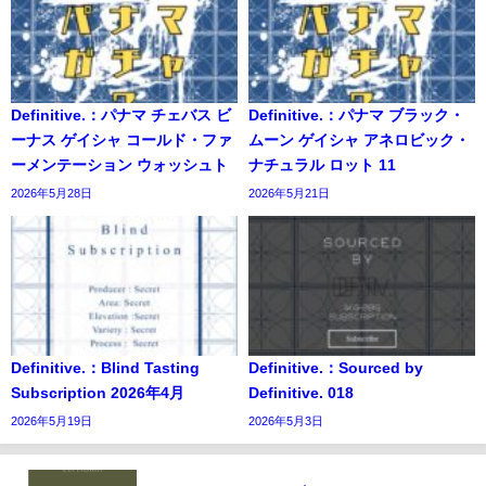
Definitive.：パナマ チェバス ビ
Definitive.：パナマ ブラック・
ーナス ゲイシャ コールド・ファ
ムーン ゲイシャ アネロビック・
ーメンテーション ウォッシュト
ナチュラル ロット 11
2026年5月28日
2026年5月21日
Definitive.：Blind Tasting
Definitive.：Sourced by
Subscription 2026年4月
Definitive. 018
2026年5月19日
2026年5月3日