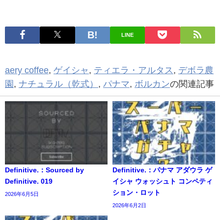
LINE
aery coffee
,
ゲイシャ
,
ティエラ・アルタス
,
デボラ農
園
,
ナチュラル（乾式）
,
パナマ
,
ボルカン
の関連記事
Definitive.：Sourced by
Definitive.：パナマ アダウラ ゲ
Definitive. 019
イシャ ウォッシュト コンペティ
ション・ロット
2026年6月5日
2026年6月2日