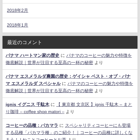
2018年2月
2018年1月
最近のコメント
パナマ ハートマン家の歴史
に
パナマのコーヒーの魅力や特徴を
徹底解説｜世界が注目する至高の一杯の秘密
より
パナマ エスメラルダ農園の歴史：ゲイシャ ベスト・オブ・パナ
マ エスメラルダ スペシャル
に
パナマのコーヒーの魅力や特徴を
徹底解説｜世界が注目する至高の一杯の秘密
より
ignis イグニス 千駄木
に
【 東京都 文京区 】ignis 千駄木 – まと
り珈琲 – coffee shop matori –
より
コーヒーの品種：パカマラ
に
スペシャリティコーヒーにも登場
する品種「パカマラ種」のご紹介！｜コーヒーの品種に詳しくな
ろう！ | ねことコーヒーとお茶
より