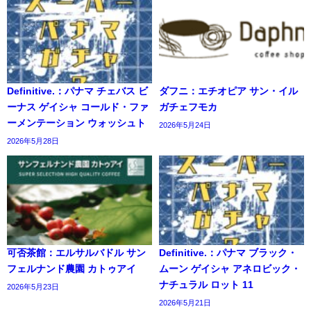
Definitive.：パナマ チェバス ビ
ダフニ：エチオピア サン・イル
ーナス ゲイシャ コールド・ファ
ガチェフモカ
ーメンテーション ウォッシュト
2026年5月24日
2026年5月28日
可否茶館：エルサルバドル サン
Definitive.：パナマ ブラック・
フェルナンド農園 カトゥアイ
ムーン ゲイシャ アネロビック・
ナチュラル ロット 11
2026年5月23日
2026年5月21日