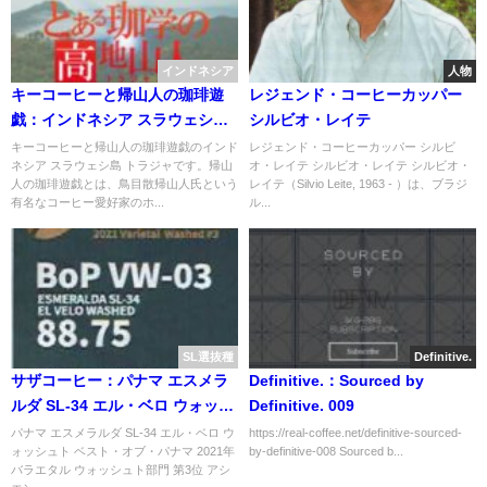
インドネシア
人物
キーコーヒーと帰山人の珈琲遊
レジェンド・コーヒーカッパー
戯：インドネシア スラウェシ島
シルビオ・レイテ
トラジャ
キーコーヒーと帰山人の珈琲遊戯のインド
レジェンド・コーヒーカッパー シルビ
ネシア スラウェシ島 トラジャです。帰山
オ・レイテ シルビオ・レイテ シルビオ・
人の珈琲遊戯とは、鳥目散帰山人氏という
レイテ（Silvio Leite, 1963 - ）は、ブラジ
有名なコーヒー愛好家のホ...
ル...
SL選抜種
Definitive.
サザコーヒー：パナマ エスメラ
Definitive.：Sourced by
ルダ SL-34 エル・ベロ ウォッシ
Definitive. 009
ュト ベスト・オブ・パナマ 2021
パナマ エスメラルダ SL-34 エル・ベロ ウ
https://real-coffee.net/definitive-sourced-
ォッシュト ベスト・オブ・パナマ 2021年
by-definitive-008 Sourced b...
年 バラエタル ウォッシュト部門
バラエタル ウォッシュト部門 第3位 アシ
第3位