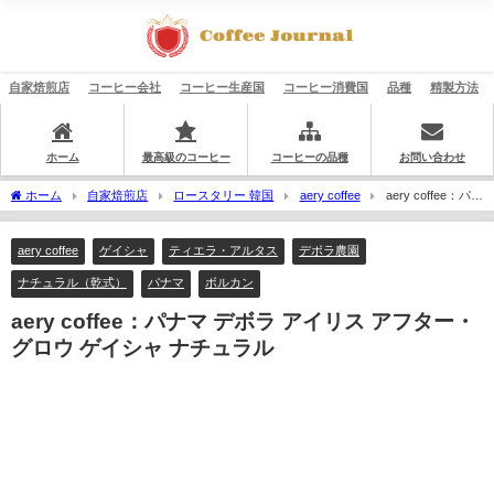
自家焙煎店
コーヒー会社
コーヒー生産国
コーヒー消費国
品種
精製方法
ホーム
最高級のコーヒー
コーヒーの品種
お問い合わせ
ホーム
自家焙煎店
ロースタリー 韓国
aery coffee
aery coffee：パナ
マ デボラ アイリス アフター・グロウ ゲイシャ ナチュラル
aery coffee
ゲイシャ
ティエラ・アルタス
デボラ農園
ナチュラル（乾式）
パナマ
ボルカン
aery coffee：パナマ デボラ アイリス アフター・
グロウ ゲイシャ ナチュラル