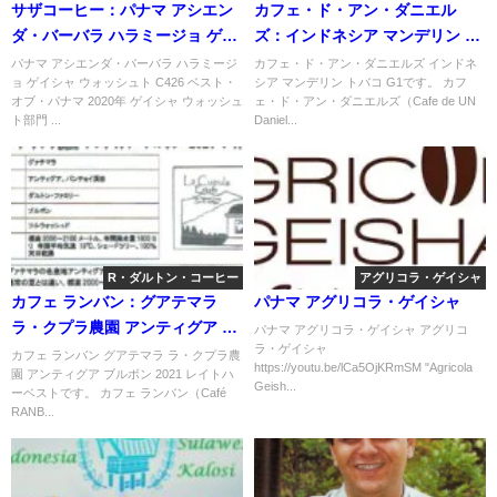
サザコーヒー：パナマ アシエン
カフェ・ド・アン・ダニエル
ダ・バーバラ ハラミージョ ゲイ
ズ：インドネシア マンデリン ト
シャ ウォッシュト C426 ベス
バコ G1
パナマ アシエンダ・バーバラ ハラミージ
カフェ・ド・アン・ダニエルズ インドネ
ョ ゲイシャ ウォッシュト C426 ベスト・
シア マンデリン トバコ G1です。 カフ
ト・オブ・パナマ 2020年 ゲイシ
オブ・パナマ 2020年 ゲイシャ ウォッシュ
ェ・ド・アン・ダニエルズ（Cafe de UN
ャ ウォッシュト部門 第4位
ト部門 ...
Daniel...
R・ダルトン・コーヒー
アグリコラ・ゲイシャ
カフェ ランバン：グアテマラ
パナマ アグリコラ・ゲイシャ
ラ・クプラ農園 アンティグア ブ
パナマ アグリコラ・ゲイシャ アグリコ
ラ・ゲイシャ
ルボン 2021 レイトハーベスト
カフェ ランバン グアテマラ ラ・クプラ農
https://youtu.be/lCa5OjKRmSM "Agricola
園 アンティグア ブルボン 2021 レイトハ
Geish...
ーベストです。 カフェ ランバン（Café
RANB...