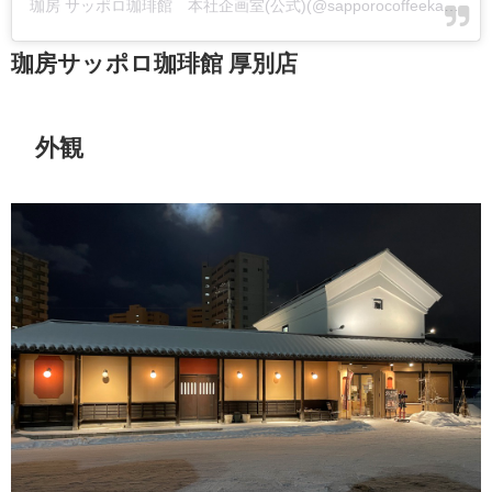
珈房 サッポロ珈琲館 本社企画室(公式)(@sapporocoffeekan.corp)がシェアした投稿
珈房サッポロ珈琲館 厚別店
外観