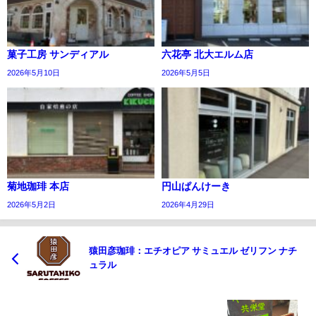
菓子工房 サンディアル
六花亭 北大エルム店
2026年5月10日
2026年5月5日
菊地珈琲 本店
円山ぱんけーき
2026年5月2日
2026年4月29日
猿田彦珈琲：エチオピア サミュエル ゼリフン ナチ
ュラル