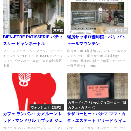
東京都
インドネシア
BIEN-ETRE PATISSERIE パティ
珈房サッポロ珈琲館：バリ バト
スリー ビヤンネートル
ゥールマウンテン
フェイスブック インスタグラム テーブル
珈房サッポロ珈琲館 バリ バトゥールマウ
チェック BIEN-ETRE PATISSERIE パティ
ンテンです。 珈房サッポロ珈琲館は、
スリー ビヤンネートルは、東京都渋谷区
1982年に北海道札幌市で創業したコーヒ
上原...
ー専門店です。 http...
ガリード・スペシャルティコーヒー（旧
ウォッシュト（湿式）
カフェ・ガリード）
カフェ ランバン：カメルーン レ
サザコーヒー：パナマ ママ・カ
ッド・マンドリル カプラミ ジャ
タ・エステート ガリード ゲイシ
バ ロングベリー
ャ・プロセス ベスト・オブ・パ
カフェ ランバン カメルーン レッド・マン
パナマ ママ・カタ・エステート ガリード