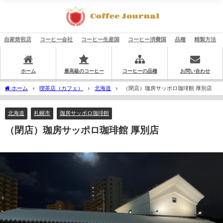
自家焙煎店
コーヒー会社
コーヒー生産国
コーヒー消費国
品種
精製方法
ホーム
最高級のコーヒー
コーヒーの品種
お問い合わせ
ホーム
喫茶店（カフェ）
北海道
（閉店）珈房サッポロ珈琲館 厚別店
北海道
札幌市
珈房サッポロ珈琲館
（閉店）珈房サッポロ珈琲館 厚別店