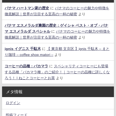
パナマ ハートマン家の歴史
に
パナマのコーヒーの魅力や特徴を
徹底解説｜世界が注目する至高の一杯の秘密
より
パナマ エスメラルダ農園の歴史：ゲイシャ ベスト・オブ・パナ
マ エスメラルダ スペシャル
に
パナマのコーヒーの魅力や特徴を
徹底解説｜世界が注目する至高の一杯の秘密
より
ignis イグニス 千駄木
に
【 東京都 文京区 】ignis 千駄木 – まと
り珈琲 – coffee shop matori –
より
コーヒーの品種：パカマラ
に
スペシャリティコーヒーにも登場
する品種「パカマラ種」のご紹介！｜コーヒーの品種に詳しくな
ろう！ | ねことコーヒーとお茶
より
メタ情報
ログイン
投稿フィード