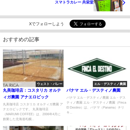
スマトラカレー 共栄堂
Xでフォローしよう
おすすめの記事
ウェスト・バレー
エル・デスティノ農園
丸美珈琲店：コスタリカ オルテ
パナマ エル・デスティノ農園
ィガ農園 アナエロビック
パナマ エル・デスティノ農園 エル・デス
ティノ農園 エル・デスティノ農園（Finca
丸美珈琲店 コスタリカ オルティガ農園 ア
El Destino）は、パナマ（Panama）チリ
ナエロビックです。 丸美珈琲店
キ...
（MARUMI COFFEE）は、2006年4月に
創業した北海道札幌...