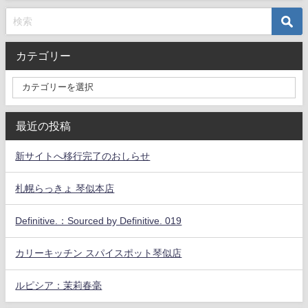
カテゴリー
最近の投稿
新サイトへ移行完了のおしらせ
札幌らっきょ 琴似本店
Definitive.：Sourced by Definitive. 019
カリーキッチン スパイスポット琴似店
ルピシア：茉莉春毫