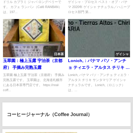
ドリル カプラミ ジャバ ロングベリーで
ゲイシャ・プロセス ベスト・オブ・パナ
ナマ 2020年 ゲイシャ ナチュラ
す。 カフェ ランバン（Café RANBAN）
マ 2020年 ゲイシャ ナチュラル／ハニープ
ル／ハニープロセス部門 第17位
は、197...
ロセス部門 第...
日本茶
ゲイシャ
玉翠園：極上玉露 宇治茶（京都
Lonich,：パナマ パソ・アンチ
府） 手摘み完熟玉露
ョ ティエラ・アルタス チリキ サ
ンタマリア ゲイシャ ナチュラル
玉翠園 極上玉露 宇治茶（京都府） 手摘み
Lonich, パナマ パソ・アンチョ ティエラ・
完熟玉露です。 玉翠園は、北海道札幌市
アルタス チリキ サンタマリア ゲイシャ
にある日本茶専門店です。 https://real-
ナチュラルです。 Lonich,（ロニック）
coff...
は、...
コーヒージャーナル（Coffee Journal）