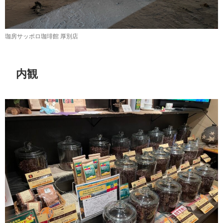
珈房サッポロ珈琲館 厚別店
内観