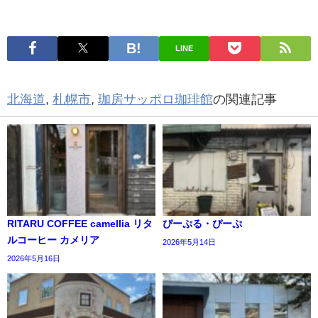
LINE
北海道
,
札幌市
,
珈房サッポロ珈琲館
の関連記事
RITARU COFFEE camellia リタ
ぴーぷる・ぴーぷ
ルコーヒー カメリア
2026年5月14日
2026年5月16日