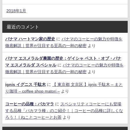
2018年1月
最近のコメント
パナマ ハートマン家の歴史
に
パナマのコーヒーの魅力や特徴を
徹底解説｜世界が注目する至高の一杯の秘密
より
パナマ エスメラルダ農園の歴史：ゲイシャ ベスト・オブ・パナ
マ エスメラルダ スペシャル
に
パナマのコーヒーの魅力や特徴を
徹底解説｜世界が注目する至高の一杯の秘密
より
ignis イグニス 千駄木
に
【 東京都 文京区 】ignis 千駄木 – まと
り珈琲 – coffee shop matori –
より
コーヒーの品種：パカマラ
に
スペシャリティコーヒーにも登場
する品種「パカマラ種」のご紹介！｜コーヒーの品種に詳しくな
ろう！ | ねことコーヒーとお茶
より