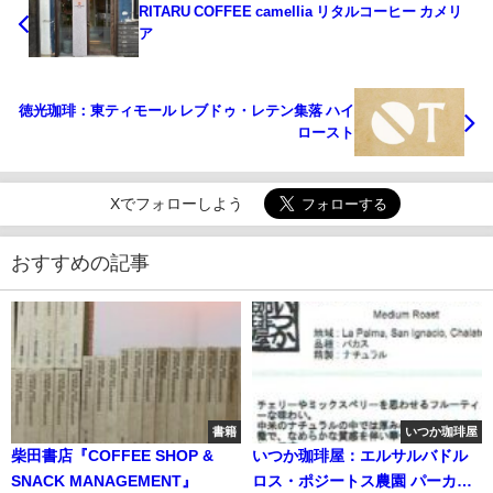
RITARU COFFEE camellia リタルコーヒー カメリ
ア
徳光珈琲：東ティモール レブドゥ・レテン集落 ハイ
ロースト
Xでフォローしよう
おすすめの記事
書籍
いつか珈琲屋
柴田書店『COFFEE SHOP &
いつか珈琲屋：エルサルバドル
SNACK MANAGEMENT』
ロス・ポジートス農園 パーカス