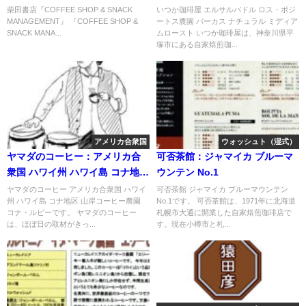
ナチュラル ミディアムロースト
柴田書店『COFFEE SHOP & SNACK
いつか珈琲屋 エルサルバドル ロス・ポジ
MANAGEMENT』 『COFFEE SHOP &
ートス農園 パーカス ナチュラル ミディア
SNACK MANA...
ムロースト いつか珈琲屋は、神奈川県平
塚市にある自家焙煎珈...
アメリカ合衆国
ウォッシュト（湿式）
ヤマダのコーヒー：アメリカ合
可否茶館：ジャマイカ ブルーマ
衆国 ハワイ州 ハワイ島 コナ地区
ウンテン No.1
山岸コーヒー農園 コナ・ルビー
ヤマダのコーヒー アメリカ合衆国 ハワイ
可否茶館 ジャマイカ ブルーマウンテン
州 ハワイ島 コナ地区 山岸コーヒー農園
No.1です。 可否茶館は、1971年に北海道
コナ・ルビーです。 ヤマダのコーヒー
札幌市大通に開業した自家焙煎珈琲店で
は、ほぼ日の取材がきっ...
す。現在小樽市と札...