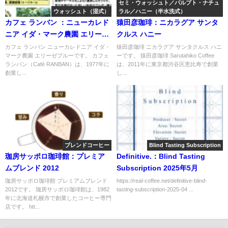
セミ・ウォッシュト／パルプト・ナチュ
ウォッシュト（湿式）
ラル／ハニー（半水洗式）
カフェ ランバン ：ニューカレド
猿田彦珈琲：ニカラグア サンタ
ニア イダ・マーク農園 エリーゼ
クルス ハニー
ブルー
カフェ ランバン ニューカレドニア イダ・
猿田彦珈琲 ニカラグア サンタクルス ハニ
マーク農園 エリーゼブルーです。 カフェ
ーです。 猿田彦珈琲 Sarutahiko Coffee
ランバン（Café RANBAN）は、1977年に
は、2011年に東京都渋谷区恵比寿で創業
創業し...
し...
ブレンドコーヒー
Blind Tasting Subscription
珈房サッポロ珈琲館：プレミア
Definitive.：Blind Tasting
ムブレンド 2012
Subscription 2025年5月
珈房サッポロ珈琲館 プレミアムブレンド
https://real-coffee.net/definitive-blind-
2012です。 珈房サッポロ珈琲館は、1982
tasting-subscription-2025-04 ...
年に北海道札幌市で創業したコーヒー専門
店です。 htt...