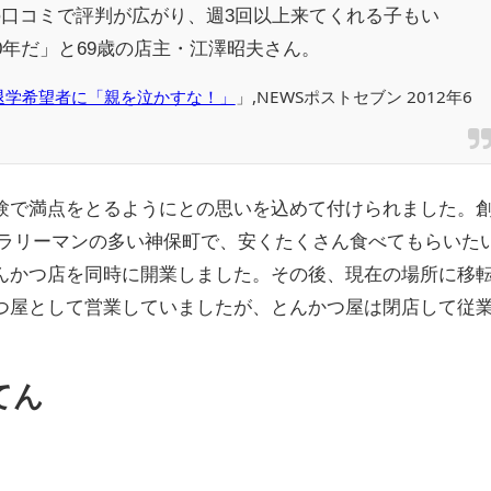
口コミで評判が広がり、週3回以上来てくれる子もい
0年だ」と69歳の店主・江澤昭夫さん。
退学希望者に「親を泣かすな！」
」,NEWSポストセブン 2012年6
験で満点をとるようにとの思いを込めて付けられました。
サラリーマンの多い神保町で、安くたくさん食べてもらいた
んかつ店を同時に開業しました。その後、現在の場所に移
つ屋として営業していましたが、とんかつ屋は閉店して従
てん