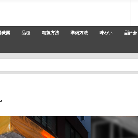
消費国
品種
精製方法
準備方法
味わい
品評会
ん