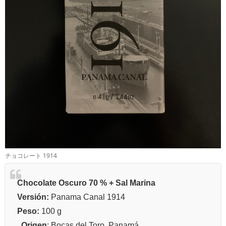
チョコレート 1914
Chocolate Oscuro 70 % + Sal Marina
Versión:
Panama Canal 1914
Peso:
100 g
Origen
: Bocas del Toro, Panamá