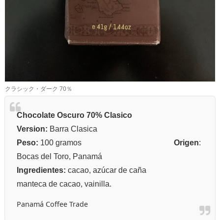
クラシック・ダーク 70％
Chocolate Oscuro 70% Clasico
Version:
Barra Clasica
Peso:
100 gramos
Origen
:
Bocas del Toro, Panamá
Ingredientes:
cacao, azúcar de caña
manteca de cacao, vainilla.
Panamá Coffee Trade