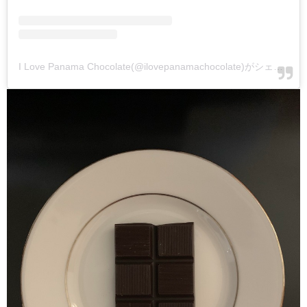
I Love Panama Chocolate(@ilovepanamachocolate)がシェアした投稿