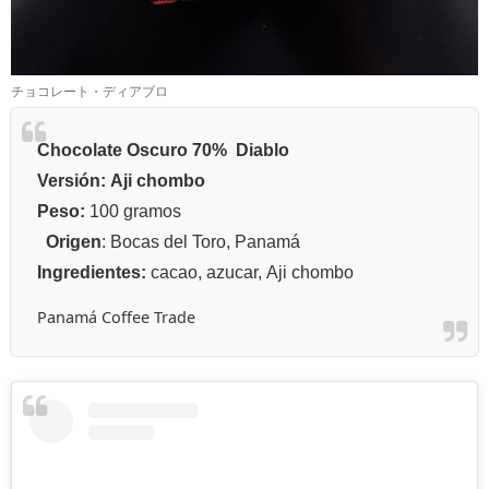
チョコレート・ディアブロ
Chocolate Oscuro 70% Diablo
Versión: Aji chombo
Peso:
100 gramos
Origen
: Bocas del Toro, Panamá
Ingredientes:
cacao, azucar, Aji chombo
Panamá Coffee Trade