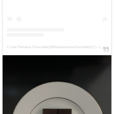
I Love Panama Chocolate(@ilovepanamachocolate)がシェアした投稿