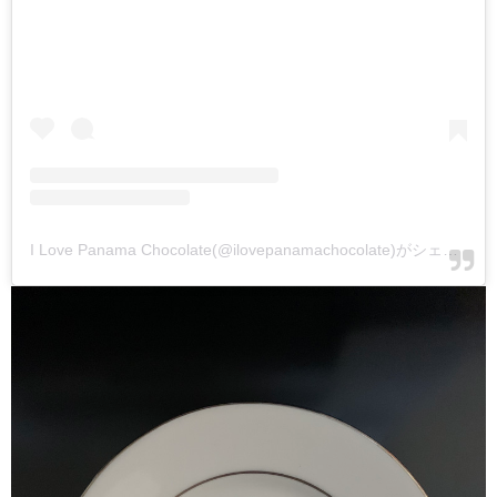
I Love Panama Chocolate(@ilovepanamachocolate)がシェアした投稿