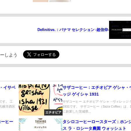
Definitive.：パナマ セレクション -超信仰-
ローしよう
タ・イサベ
サザコーヒー：エチオピア ゲシャ・
ッジ ゲイシャ 1931
です。 工
サザコーヒー エチオピア ゲシャ・ヴィレッジ 
道札幌市西区
1931です。 サザコーヒー（Saza Coffee）は、1
に創業した茨城県...
エチオピア
コーヒー
タシロコーヒーロースターズ：ホン
ス ラ・ロシータ農園 ウォッシュト