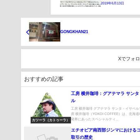
2019年6月13日
GONGKHAN21
Xでフォ
おすすめの記事
工房 横井珈琲：グアテマラ サン
ル
工房 横井珈琲 グアテマラ サンタ・イサベル
房 横井珈琲（YOKOI COFFEE）は、北海
発寒にあったスペシャルティ...
カツーラ（カトゥーラ）
エチオピア南西部ジンマにおける
取引の歴史