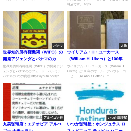
琲店です。 https...
パナマ
人物
世界知的所有権機関（WIPO）の
ウイリアム・H・ユーカース
開発アジェンダとパナマのカフ
（William H. Ukers）と100年の
ェ・ド・パルミラ
オール・アバウト・コーヒー
世界知的所有権機関（WIPO）の開発アジ
ウイリアム・H・ユーカース（William H.
ェンダとパナマのカフェ・ド・パルミラ
Ukers）と100年のオール・アバウト・コ
（All About Coffee）
パナマの3つの商標 https://youtu.be/3Ijz...
ーヒー（All About Coffee） コ...
アルベゴナ群
いつか珈琲屋
丸美珈琲店：エチオピア アルべ
いつか珈琲屋：ホンジュラス ロ
ゴナ ナチュラル
ス・ピニョス ティピカ ハニー