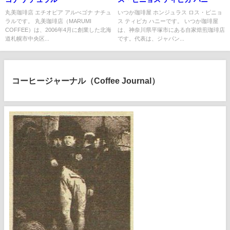
丸美珈琲店 エチオピア アルべゴナ ナチュ
いつか珈琲屋 ホンジュラス ロス・ピニョ
ラルです。 丸美珈琲店（MARUMI
ス ティピカ ハニーです。 いつか珈琲屋
COFFEE）は、2006年4月に創業した北海
は、神奈川県平塚市にある自家焙煎珈琲店
道札幌市中央区...
です。代表は、ジャパン...
コーヒージャーナル（Coffee Journal）