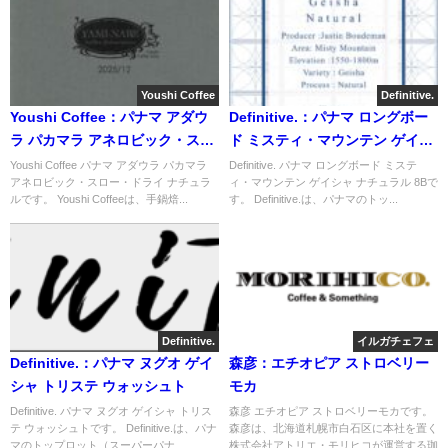
Youshi Coffee
Definitive.
Youshi Coffee：パナマ アダウ
Definitive.：パナマ ロングボー
ラ パカマラ アネロビック・スロ
ド ミスティ・マウンテン ゲイシ
ー・ドライ ナチュラル
ャ ナチュラル 8B
Youshi Coffee パナマ アダウラ パカマラ
Definitive. パナマ ロングボード ミステ
アネロビック・スロー・ドライ ナチュラ
ィ・マウンテン ゲイシャ ナチュラル 8Bで
ルです。 Youshi Coffeeは、手鍋焙...
す。 Definitive.は、パナマのトッ...
Definitive.
イルガチェフェ
Definitive.：パナマ ヌグオ ゲイ
森彦：エチオピア ストロベリー
シャ トリステ ウォッシュト
モカ
Definitive. パナマ ヌグオ ゲイシャ トリス
森彦 エチオピア ストロベリーモカです。
テ ウォッシュトです。 Definitive.は、パナ
森彦は、北海道札幌市白石区に本社を置く
マのトップロット（スーパーパナ...
株式会社アトリエ・モリヒコが運営する珈