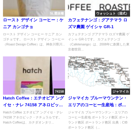
SL選抜種
ウォッシュト（湿式）
ロースト デザイン コーヒー：ケ
カフェテナンゴ：グアテマラ ロ
ニア カンゴチョ
ズマ農園 ゲイシャ GR-1
ロースト デザイン コーヒー ケニア カン
カフェテナンゴ グアテマラ ロズマ農園 ゲ
ゴチョです。 ロースト デザイン コーヒー
イシャ GR-1です。 カフェテナンゴ
（Roast Design Coffee）は、神奈川県川...
（Cafetenango）は、2008年に創業した東
京都世田...
74158
ジャマイカ
Hatch Coffee：エチオピア ング
ジャマイカ ブルーマウンテン・
イセ・ナレ 74158 アネロビッ
エリアのコーヒー生産地：ポー
ク・ナチュラル
トランド教区
Hatch Coffee エチオピア ングイセ・ナレ
ジャマイカ ブルーマウンテン・エリアの
74158 アネロビック・ナチュラルです。
コーヒー生産地 ポートランド教区 ポート
Hatch Coffeeは、カナダオンタリ...
ランド教区 ポートランド教区 出典：CIB
ポートランド教区（...