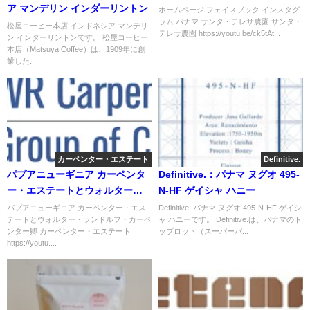
ア マンデリン インダーリントン
ホームページ フェイスブック インスタグ
ラム パナマ サンタ・テレサ農園 サンタ・
松屋コーヒー本店 インドネシア マンデリ
テレサ農園 https://youtu.be/ck5tAt...
ン インダーリントンです。 松屋コーヒー
本店（Matsuya Coffee）は、1909年に創
業した...
カーペンター・エステート
Definitive.
パプアニューギニア カーペンタ
Definitive.：パナマ ヌグオ 495-
ー・エステートとウォルター・
N-HF ゲイシャ ハニー
ランドルフ・カーペンター卿
パプアニューギニア カーペンター・エス
Definitive. パナマ ヌグオ 495-N-HF ゲイシ
テートとウォルター・ランドルフ・カーペ
ャ ハニーです。 Definitive.は、パナマのト
ンター卿 カーペンター・エステート
ップロット（スーパーパ...
https://youtu....