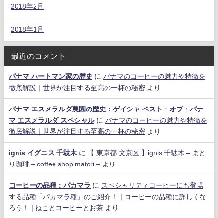
2018年2月
2018年1月
最近のコメント
パナマ ハートマン家の歴史
に
パナマのコーヒーの魅力や特徴を
徹底解説｜世界が注目する至高の一杯の秘密
より
パナマ エスメラルダ農園の歴史：ゲイシャ ベスト・オブ・パナ
マ エスメラルダ スペシャル
に
パナマのコーヒーの魅力や特徴を
徹底解説｜世界が注目する至高の一杯の秘密
より
ignis イグニス 千駄木
に
【 東京都 文京区 】ignis 千駄木 – まと
り珈琲 – coffee shop matori –
より
コーヒーの品種：パカマラ
に
スペシャリティコーヒーにも登場
する品種「パカマラ種」のご紹介！｜コーヒーの品種に詳しくな
ろう！ | ねことコーヒーとお茶
より