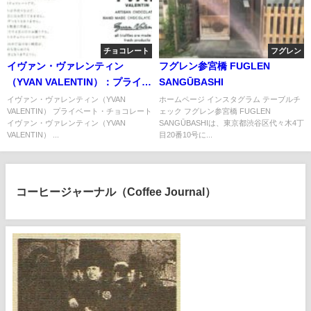
チョコレート
フグレン
イヴァン・ヴァレンティン
フグレン参宮橋 FUGLEN
（YVAN VALENTIN）：プライベ
SANGŪBASHI
ート・チョコレート
イヴァン・ヴァレンティン（YVAN
ホームページ インスタグラム テーブルチ
VALENTIN） プライベート・チョコレート
ェック フグレン参宮橋 FUGLEN
イヴァン・ヴァレンティン（YVAN
SANGŪBASHIは、東京都渋谷区代々木4丁
VALENTIN） ...
目20番10号に...
コーヒージャーナル（Coffee Journal）