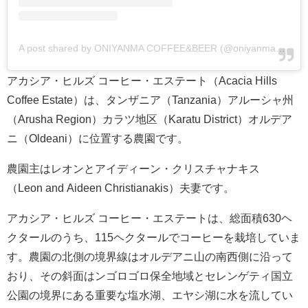
A post shared by ONIYANMA COFFEE&BEER (@oniyanma_coffee)
アカシア・ヒルズ コーヒー・エステート（Acacia Hills
Coffee Estate）は、タンザニア（Tanzania）アルーシャ州
（Arusha Region）カラツ地区（Karatu District）オルデア
ニ（Oldeani）に位置する農園です。
農園主はレオンとアイディーン・クリスチャナキス
（Leon and Aideen Christianakis）夫妻です。
アカシア・ヒルズ コーヒー・エステートは、総面積630ヘ
クタールのうち、115ヘクタールでコーヒーを栽培していま
す。農園の北側の境界線はオルデアニ山の南西側に沿って
おり、その斜面はンゴロゴロ保全地域とセレンゲティ国立
公園の境界にある重要な塩水湖、エヤシ湖に水を流してい