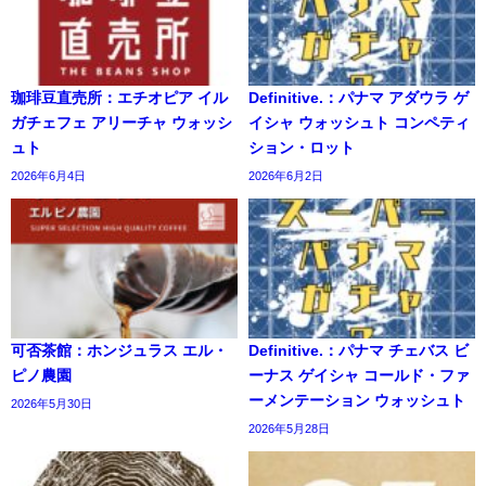
珈琲豆直売所：エチオピア イル
Definitive.：パナマ アダウラ ゲ
ガチェフェ アリーチャ ウォッシ
イシャ ウォッシュト コンペティ
ュト
ション・ロット
2026年6月4日
2026年6月2日
可否茶館：ホンジュラス エル・
Definitive.：パナマ チェバス ビ
ピノ農園
ーナス ゲイシャ コールド・ファ
ーメンテーション ウォッシュト
2026年5月30日
2026年5月28日