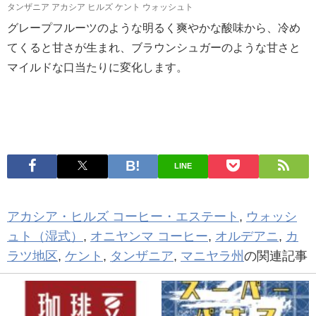
タンザニア アカシア ヒルズ ケント ウォッシュト
グレープフルーツのような明るく爽やかな酸味から、冷め
てくると甘さが生まれ、ブラウンシュガーのような甘さと
マイルドな口当たりに変化します。
LINE
アカシア・ヒルズ コーヒー・エステート
,
ウォッシ
ュト（湿式）
,
オニヤンマ コーヒー
,
オルデアニ
,
カ
ラツ地区
,
ケント
,
タンザニア
,
マニヤラ州
の関連記事