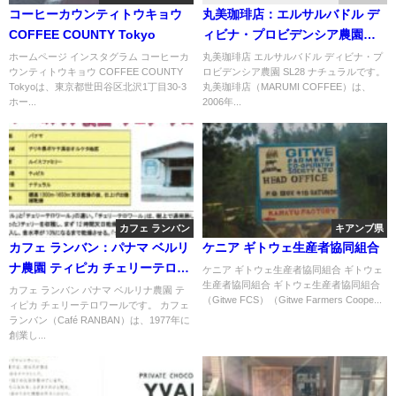
コーヒーカウンティトウキョウ
丸美珈琲店：エルサルバドル デ
COFFEE COUNTY Tokyo
ィビナ・プロビデンシア農園
SL28 ナチュラル
ホームページ インスタグラム コーヒーカ
丸美珈琲店 エルサルバドル ディビナ・プ
ウンティトウキョウ COFFEE COUNTY
ロビデンシア農園 SL28 ナチュラルです。
Tokyoは、東京都世田谷区北沢1丁目30-3
丸美珈琲店（MARUMI COFFEE）は、
ホー...
2006年...
カフェ ランバン
キアンブ県
カフェ ランバン：パナマ ベルリ
ケニア ギトウェ生産者協同組合
ナ農園 ティピカ チェリーテロワ
ケニア ギトウェ生産者協同組合 ギトウェ
生産者協同組合 ギトウェ生産者協同組合
ール
カフェ ランバン パナマ ベルリナ農園 テ
（Gitwe FCS）（Gitwe Farmers Coope...
ィピカ チェリーテロワールです。 カフェ
ランバン（Café RANBAN）は、1977年に
創業し...