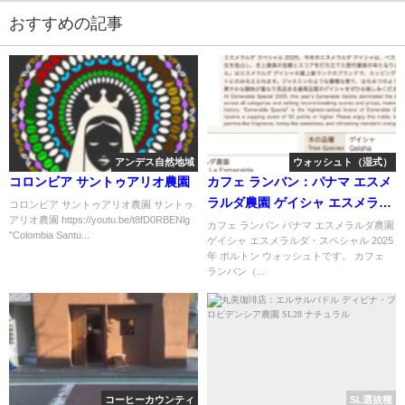
おすすめの記事
アンデス自然地域
ウォッシュト（湿式）
コロンビア サントゥアリオ農園
カフェ ランバン：パナマ エスメ
ラルダ農園 ゲイシャ エスメラル
コロンビア サントゥアリオ農園 サントゥ
アリオ農園 https://youtu.be/t8fD0RBENlg
ダ・スペシャル 2025年 ポルトン
カフェ ランバン パナマ エスメラルダ農園
"Colombia Santu...
ゲイシャ エスメラルダ・スペシャル 2025
ウォッシュト
年 ポルトン ウォッシュトです。 カフェ
ランバン（...
コーヒーカウンティ
SL選抜種