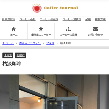
自家焙煎店
コーヒー会社
コーヒー生産国
コーヒー消費国
品種
精製方法
ホーム
最高級のコーヒー
コーヒーの品種
お問い合わせ
ホーム
喫茶店（カフェ）
北海道
枯淡珈琲
北海道
札幌市
枯淡珈琲