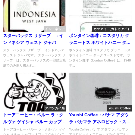
インドネシア
カツアイ （カトゥアイ）
スターバックス リザーブ®：イ
ボンタイン珈琲：コスタリカ グ
ンドネシア ウェスト ジャバ
ラニートス ホワイトハニー ダー
クロースト
スターバックス リザーブ® インドネシア
ボンタイン珈琲 コスタリカ グラニートス
ウェスト ジャバです。 スターバックス リ
ホワイトハニー ダークローストです。 ボ
ザーブ®は、スターバックスの一部限定店
ンタイン珈琲（Bontain Coffee）は、1948
舗でのみ取り扱われ...
年...
アバンカイ県
Youshi Coffee
トーアコーヒー：ペルー ラ・ク
Youshi Coffee：パナマ アダウ
ルヴァ ゲイシャ ペルー カップ・
ラ パカマラ アネロビック・スロ
オブ・エクセレンス 2023年 第
ー・ドライ ダブル・ファーメン
トーアコーヒー ペルー ラ・クルヴァ ゲイ
Youshi Coffee パナマ アダウラ パカマラ
シャ ペルー カップ・オブ・エクセレンス
アネロビック・スロー・ドライ ダブル・