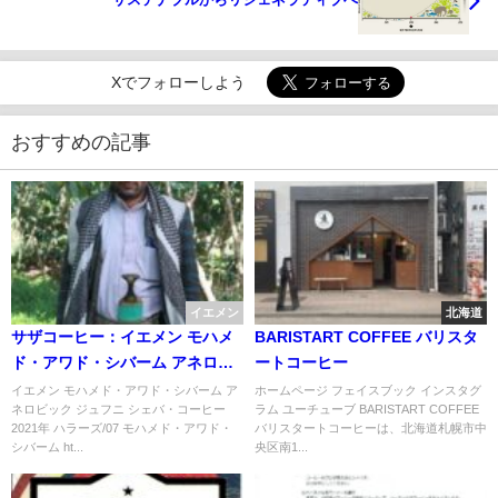
Xでフォローしよう
おすすめの記事
イエメン
北海道
サザコーヒー：イエメン モハメ
BARISTART COFFEE バリスタ
ド・アワド・シバーム アネロビ
ートコーヒー
ック ジュフニ シェバ・コーヒー
イエメン モハメド・アワド・シバーム ア
ホームページ フェイスブック インスタグ
ネロビック ジュフニ シェバ・コーヒー
ラム ユーチューブ BARISTART COFFEE
2021年 ハラーズ/07
2021年 ハラーズ/07 モハメド・アワド・
バリスタートコーヒーは、北海道札幌市中
シバーム ht...
央区南1...