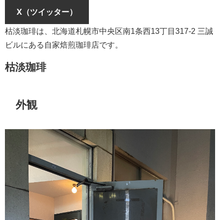
X（ツイッター）
枯淡珈琲は、北海道札幌市中央区南1条西13丁目317-2 三誠
ビルにある自家焙煎珈琲店です。
枯淡珈琲
外観