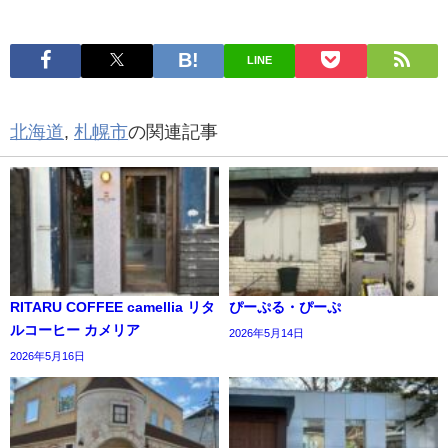
LINE
北海道
,
札幌市
の関連記事
RITARU COFFEE camellia リタ
ぴーぷる・ぴーぷ
ルコーヒー カメリア
2026年5月14日
2026年5月16日