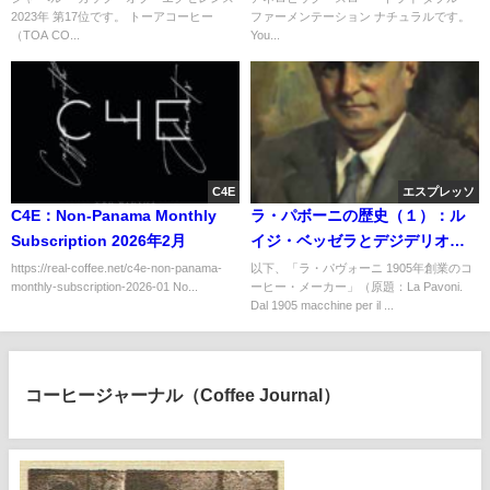
17位
テーション ナチュラル
2023年 第17位です。 トーアコーヒー
ファーメンテーション ナチュラルです。
（TOA CO...
You...
C4E
エスプレッソ
C4E：Non-Panama Monthly
ラ・パボーニの歴史（１）：ル
Subscription 2026年2月
イジ・ベッゼラとデジデリオ・
パボーニの時代
https://real-coffee.net/c4e-non-panama-
以下、「ラ・パヴォーニ 1905年創業のコ
monthly-subscription-2026-01 No...
ーヒー・メーカー」（原題：La Pavoni.
Dal 1905 macchine per il ...
コーヒージャーナル（Coffee Journal）