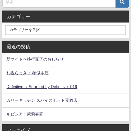
カテゴリー
最近の投稿
新サイトへ移行完了のおしらせ
札幌らっきょ 琴似本店
Definitive.：Sourced by Definitive. 019
カリーキッチン スパイスポット琴似店
ルピシア：茉莉春毫
アーカイブ