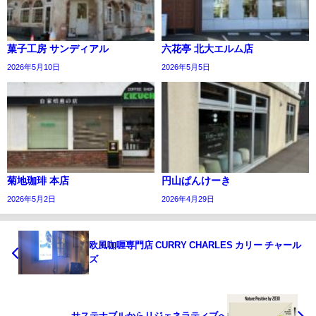
菓子工房 サンディアル
六花亭 北大エルム店
2026年5月10日
2026年5月5日
菊地珈琲 本店
円山ぱんけーき
2026年5月2日
2026年4月29日
欧風咖喱専門店 CURRY CHARLES カリー チャール
ズ
サステナブルからリジェネラティブへ