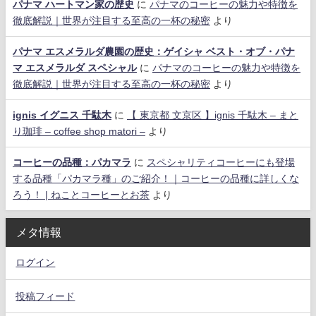
パナマ ハートマン家の歴史
に
パナマのコーヒーの魅力や特徴を
徹底解説｜世界が注目する至高の一杯の秘密
より
パナマ エスメラルダ農園の歴史：ゲイシャ ベスト・オブ・パナ
マ エスメラルダ スペシャル
に
パナマのコーヒーの魅力や特徴を
徹底解説｜世界が注目する至高の一杯の秘密
より
ignis イグニス 千駄木
に
【 東京都 文京区 】ignis 千駄木 – まと
り珈琲 – coffee shop matori –
より
コーヒーの品種：パカマラ
に
スペシャリティコーヒーにも登場
する品種「パカマラ種」のご紹介！｜コーヒーの品種に詳しくな
ろう！ | ねことコーヒーとお茶
より
メタ情報
ログイン
投稿フィード