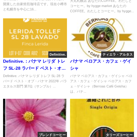
大丸札幌店 あなたのCOFFEE。わたしと
開業した自家焙煎珈琲店です。現在小樽市
コーヒー。by hygge market あなたの
と札幌市を中心に16...
COFFEE。わたしとコーヒー。by hygge...
Definitive.
ティエラ・アルタス
Definitive.：パナマ レリダ トレ
パナマ ベロアス・カフェ・ゲイ
フ SL-28 ラバード ベスト・オ
シャ
ブ・パナマ 2022年 バラエタルス
Definitive. パナマ レリダ トレフ SL-28 ラ
パナマ ベロアス・カフェ・ゲイシャ ベロ
バード ベスト・オブ・パナマ 2022年 バラ
アス・カフェ・ゲイシャ ベロアス・カフ
部門 第7位（サンプル）
エタルス部門 第7位（サンプル）...
ェ・ゲイシャ（Berroas Café Geisha）
は、パナ...
ブレンドコーヒー
タリーズコーヒー