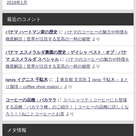
2018年1月
最近のコメント
パナマ ハートマン家の歴史
に
パナマのコーヒーの魅力や特徴を
徹底解説｜世界が注目する至高の一杯の秘密
より
パナマ エスメラルダ農園の歴史：ゲイシャ ベスト・オブ・パナ
マ エスメラルダ スペシャル
に
パナマのコーヒーの魅力や特徴を
徹底解説｜世界が注目する至高の一杯の秘密
より
ignis イグニス 千駄木
に
【 東京都 文京区 】ignis 千駄木 – まと
り珈琲 – coffee shop matori –
より
コーヒーの品種：パカマラ
に
スペシャリティコーヒーにも登場
する品種「パカマラ種」のご紹介！｜コーヒーの品種に詳しくな
ろう！ | ねことコーヒーとお茶
より
メタ情報