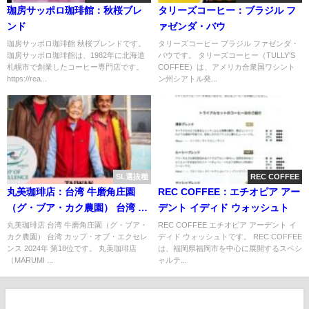
珈房サッポロ珈琲館：秋桜ブレ
タリーズコーヒー：ブラジル フ
ンド
ァゼンダ・バウ
珈房サッポロ珈琲館 秋桜ブレンドです。
タリーズコーヒー ブラジル ファゼンダ・
珈房サッポロ珈琲館は、1982年に北海道
バウです。 タリーズコーヒー（TULLY'S
札幌市で創業したコーヒー専門店です。
COFFEE）は、アメリカ合衆国ワシント
https://rea...
ン州シアトル発...
SL選抜種
REC COFFEE
丸美珈琲店：台湾 牛磨角庄園
REC COFFEE：エチオピア アー
（グ・ブア・カク農園） 台湾 カ
デント イディド ウォッシュト
ップ・オブ・エクセレンス 2024
丸美珈琲店 台湾 牛磨角庄園（グ・ブア・
REC COFFEE エチオピア アーデント イ
カク農園） 台湾 カップ・オブ・エクセレ
ディド ウォッシュトです。 REC COFFEE
年 第18位
ンス 2024年 第18位です。 丸美珈琲店
は、福岡県福岡市を中心に展開するスペシ
（MARUMI ...
ャルテ...