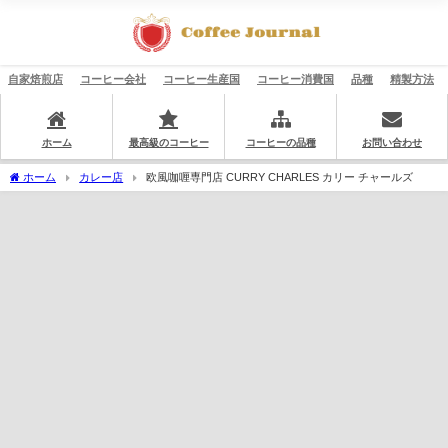
自家焙煎店
コーヒー会社
コーヒー生産国
コーヒー消費国
品種
精製方法
ホーム
最高級のコーヒー
コーヒーの品種
お問い合わせ
ホーム
カレー店
欧風咖喱専門店 CURRY CHARLES カリー チャールズ