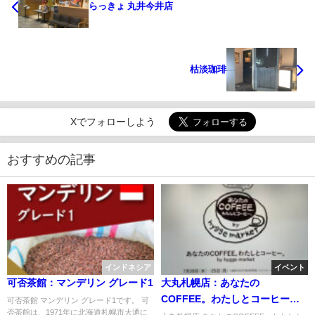
らっきょ 丸井今井店
枯淡珈琲
Xでフォローしよう
おすすめの記事
インドネシア
イベント
可否茶館：マンデリン グレード1
大丸札幌店：あなたの
COFFEE。わたしとコーヒー。
可否茶館 マンデリン グレード1です。 可
否茶館は、1971年に北海道札幌市大通に
by hygge market