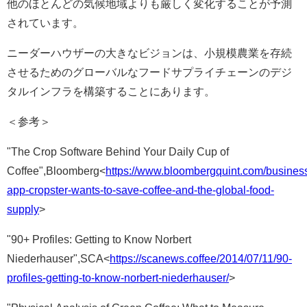
他のほとんどの気候地域よりも厳しく変化することが予測
されています。
ニーダーハウザーの大きなビジョンは、小規模農業を存続
させるためのグローバルなフードサプライチェーンのデジ
タルインフラを構築することにあります。
＜参考＞
"The Crop Software Behind Your Daily Cup of
Coffee",Bloomberg<
https://www.bloombergquint.com/busines
app-cropster-wants-to-save-coffee-and-the-global-food-
supply
>
"90+ Profiles: Getting to Know Norbert
Niederhauser",SCA<
https://scanews.coffee/2014/07/11/90-
profiles-getting-to-know-norbert-niederhauser/
>