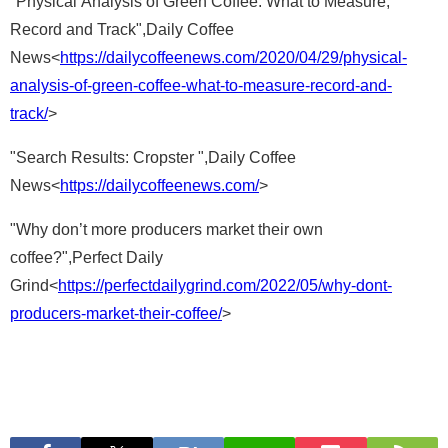
"Physical Analysis of Green Coffee: What to Measure,
Record and Track",Daily Coffee
News<
https://dailycoffeenews.com/2020/04/29/physical-
analysis-of-green-coffee-what-to-measure-record-and-
track/
>
"Search Results: Cropster ",Daily Coffee
News<
https://dailycoffeenews.com/
>
"Why don’t more producers market their own
coffee?",Perfect Daily
Grind<
https://perfectdailygrind.com/2022/05/why-dont-
producers-market-their-coffee/
>