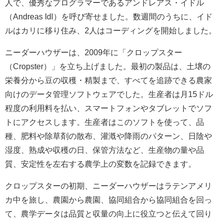
人で、優秀なプログラマーであるアンドレアス・イドル
（Andreas Idl）を呼び寄せました。数週間のうちに、イド
ルはカリに移り住み、2人はコーディングを開始しました。
ニーダーハウザーは、2009年に「クロップスター
（Cropster）」を立ち上げました。最初の製品は、土壌の
栄養分から豆の収穫・精製まで、すべてを追跡できる農家
向けのデータ管理ソフトウェアでした。生産者は月15ドル
程度の利用料を払い、スマートフォンやタブレットでソフ
トにアクセスします。生産者はこのソフトを使って、品
種、肥料や除草剤の散布、灌漑や降雨のパターン、日陰や
湿度、熟成や収穫の日、保管方法など、生産物の量や品
質、安定性を左右する農学上の変数を記録できます。
クロップスターの初期、ニーダーハウザーはラテンアメリ
カ中を旅し、農園から農園、協同組合から協同組合を回っ
て、農学データは品質と収量の向上に役立つと伝えて回り