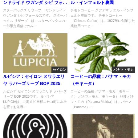
ンドライド ウガンダ シピ フォー
ル・インフェルト農園
ルズ
スターバックス リザーブ® サンドライド
チモトコーヒー グアテマラ エル・インフ
ウガンダ シピ フォールズです。 スターバ
ェルト農園です。 チモトコーヒー
ックス リザーブ®は、スターバックスの
（Chimoto Coffee）は、1927年に創業した
一部限定店舗でのみ...
業務用コーヒ...
セイロン
パナマ・モカ
ルピシア：セイロン ヌワラエリ
コーヒーの品種：パナマ・モカ
ヤ ラバーズリープ BOP 2025
（モキータ）
ルピシア セイロン ヌワラエリヤ ラバーズ
コーヒーの品種 パナマ・モカ（モキー
リープ BOP 2025です。 ルピシア
タ） パナマ・モカ（モキータ） 品種 パナ
LUPICIAは、北海道虻田郡ニセコ町に本社
マ・モカ（Panama Mokka）は、パナマ
を置くお茶専...
（Panama）...