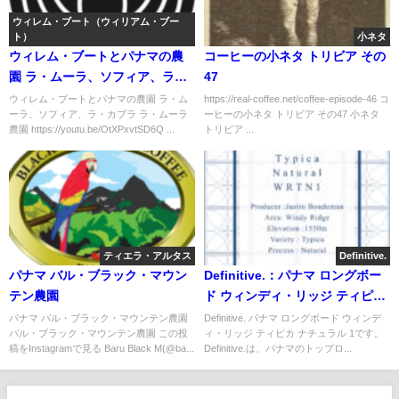
ウィレム・ブート（ウィリアム・ブー
ト）
小ネタ
ウィレム・ブートとパナマの農
コーヒーの小ネタ トリビア その
園 ラ・ムーラ、ソフィア、ラ・
47
カブラ
ウィレム・ブートとパナマの農園 ラ・ム
https://real-coffee.net/coffee-episode-46 コ
ーラ、ソフィア、ラ・カブラ ラ・ムーラ
ーヒーの小ネタ トリビア その47 小ネタ
農園 https://youtu.be/OtXPxvtSD6Q ...
トリビア ...
ティエラ・アルタス
Definitive.
パナマ バル・ブラック・マウン
Definitive.：パナマ ロングボー
テン農園
ド ウィンディ・リッジ ティピカ
ナチュラル 1
パナマ バル・ブラック・マウンテン農園
Definitive. パナマ ロングボード ウィンデ
バル・ブラック・マウンテン農園 この投
ィ・リッジ ティピカ ナチュラル 1です。
稿をInstagramで見る Baru Black M(@ba...
Definitive.は、パナマのトップロ...