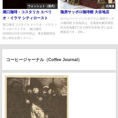
ウォッシュト（湿式）
北海道
堀口珈琲：コスタリカ エベリ
珈房サッポロ珈琲館 大谷地店
オ・イラマ シティロースト
ホームページ インスタグラム 珈房サッポ
ロ珈琲館 大谷地店は、北海道札幌市厚別
堀口珈琲 コスタリカ エベリオ・イラマ シ
区大谷地東3丁目 CAPO大谷地 1Fにある
ティローストです。 堀口珈琲
喫茶店です。200...
HORIGUCHI COFFEEは、東京都世田谷
区に本社を置くスペシ...
コーヒージャーナル（Coffee Journal）