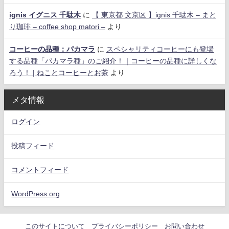
ignis イグニス 千駄木
に
【 東京都 文京区 】ignis 千駄木 – まと
り珈琲 – coffee shop matori –
より
コーヒーの品種：パカマラ
に
スペシャリティコーヒーにも登場
する品種「パカマラ種」のご紹介！｜コーヒーの品種に詳しくな
ろう！ | ねことコーヒーとお茶
より
メタ情報
ログイン
投稿フィード
コメントフィード
WordPress.org
このサイトについて
プライバシーポリシー
お問い合わせ