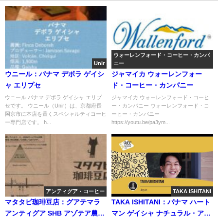
ウォーレンフォード・コーヒー・カンパ
Unir
ニー
ウニール：パナマ デボラ ゲイシ
ジャマイカ ウォーレンフォー
ャ エリプセ
ド・コーヒー・カンパニー
ウニール パナマ デボラ ゲイシャ エリプ
ジャマイカ ウォーレンフォード・コーヒ
セです。 ウニール（Unir）は、京都府長
ー・カンパニー ウォーレンフォード・コ
岡京市に本店を置くスペシャルティコーヒ
ーヒー・カンパニー
ー専門店です。 h...
https://youtu.be/pa3ym...
アンティグア・コーヒー
TAKA ISHITANI
マタタビ珈琲豆店：グアテマラ
TAKA ISHITANI：パナマ ハート
アンティグア SHB アゾテア農園
マン ゲイシャ ナチュラル・アネ