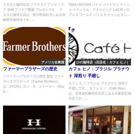
ブルボン
ロビック Lot130＋ロブスタ ワー
マタタビ珈琲豆店 グアテマラ アンティグ
TAKA ISHITANI パナマ ハートマン ゲイシ
ア SHB アゾテア農園 ブルボンです。 マ
ャ ナチュラル・アネロビック Lot130＋ロ
ルド バリスタ チャンピオンシッ
タタビ珈琲豆店は、香川県高松市にある自
ブスタ ワールド バリスタ チャンピオン...
プ 2022
家焙煎珈琲店です。...
アメリカ合衆国
ひの珈琲店（旧店名：カフェ ヒノ）
ファーマーブラザーズの歴史
カフェ ヒノ：ブラジル プラナウ
ト 深煎り 手廻し
ファーマーブラザーズの歴史 歴史 ファー
マーズブラザーズ（Farmer Brothers）
カフェ ヒノ ブラジル プラナウト 深煎り
は、1912年にロイ・E・ファーマー（Roy
手廻しです。 カフェ ヒノ（Cafe Hino）
E....
は、北海道札幌市白石区にある自家焙煎珈
琲店です。...